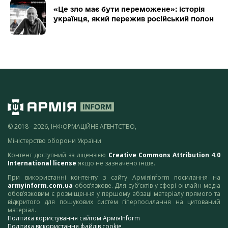
«Це зло має бути переможене»: історія
українця, який пережив російський полон
© 2018 - 2026, ІНФОРМАЦІЙНЕ АГЕНТСТВО,
Міністерство оборони України
Контент доступний за ліцензією
Creative Commons Attribution 4.0
International license
якщо не зазначено інше.
При використанні контенту з сайту АрміяInform посилання на
armyinform.com.ua
обов’язкове. Для суб’єктів у сфері онлайн-медіа
обов’язковим є розміщення у першому абзаці матеріалу прямого та
відкритого для пошукових систем гіперпосилання на цитований
матеріал.
Політика користування сайтом АрміяInform
Політика використання файлів cookie