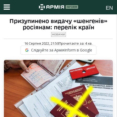
EN
Призупинено видачу «шенгенів»
росіянам: перелік країн
НОВИНИ
16 Серпня 2022, 21:50
Прочитаєте за:
4
хв.
Слідкуйте за АрміяInform в Google