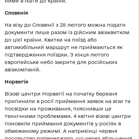
ними в’їхати до країни.
Словенія
На візу до Словенії з 28 лютого можна подати
документи лише разом із дійсним авіаквитком
до цієї країни. Квитки на поїзд або
автомобільний маршрут не приймаються як
підтвердження поїздки. З кінця лютого
європейське небо закрите для російських
авіакомпаній.
Норвегія
Візові центри Норвегії на початку березня
припинили в росії приймання заявок на візи та
посвідки на проживання, пояснивши це
технічними проблемами. 4 квітня візові центри
поновили приймання документів у росіян в
обмеженому режимі. А наприкінці червня
посольство попереджало, що через збільшення