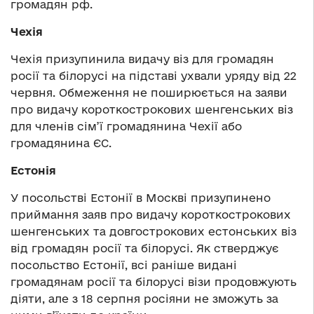
громадян рф.
Чехія
Чехія призупинила видачу віз для громадян
росії та білорусі на підставі ухвали уряду від 22
червня. Обмеження не поширюється на заяви
про видачу короткострокових шенгенських віз
для членів сім’ї громадянина Чехії або
громадянина ЄС.
Естонія
У посольстві Естонії в Москві призупинено
приймання заяв про видачу короткострокових
шенгенських та довгострокових естонських віз
від громадян росії та білорусі. Як стверджує
посольство Естонії, всі раніше видані
громадянам росії та білорусі візи продовжують
діяти, але з 18 серпня росіяни не зможуть за