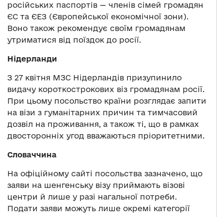
російських паспортів — членів сімей громадян
ЄС та ЄЕЗ (Європейської економічної зони).
Воно також рекомендує своїм громадянам
утриматися від поїздок до росії.
Нідерланди
З 27 квітня МЗС Нідерландів призупинило
видачу короткострокових віз громадянам росії.
При цьому посольство країни розглядає запити
на візи з гуманітарних причин та тимчасовий
дозвіл на проживання, а також ті, що в рамках
двосторонніх угод вважаються пріоритетними.
Словаччина
На офіційному сайті посольства зазначено, що
заяви на шенгенську візу приймають візові
центри й лише у разі нагальної потреби.
Подати заяви можуть лише окремі категорії