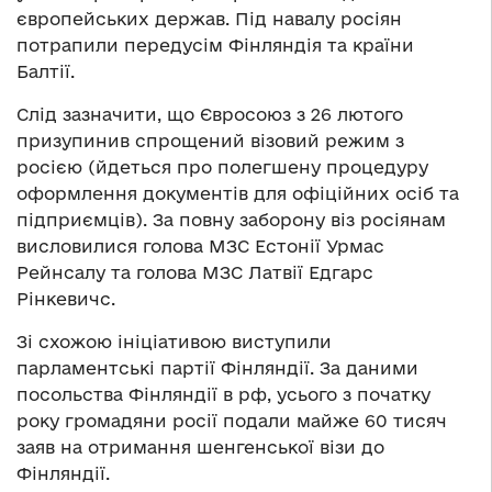
європейських держав. Під навалу росіян
потрапили передусім Фінляндія та країни
Балтії.
Слід зазначити, що Євросоюз з 26 лютого
призупинив спрощений візовий режим з
росією (йдеться про полегшену процедуру
оформлення документів для офіційних осіб та
підприємців). За повну заборону віз росіянам
висловилися голова МЗС Естонії Урмас
Рейнсалу та голова МЗС Латвії Едгарс
Рінкевичс.
Зі схожою ініціативою виступили
парламентські партії Фінляндії. За даними
посольства Фінляндії в рф, усього з початку
року громадяни росії подали майже 60 тисяч
заяв на отримання шенгенської візи до
Фінляндії.