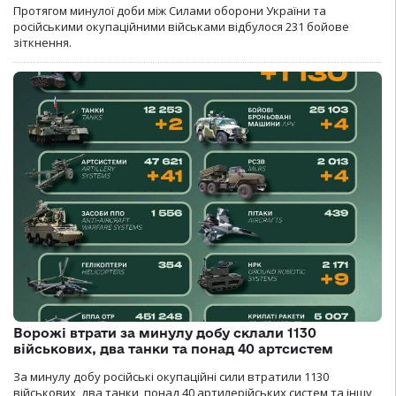
Протягом минулої доби між Силами оборони України та
російськими окупаційними військами відбулося 231 бойове
зіткнення.
Ворожі втрати за минулу добу склали 1130
військових, два танки та понад 40 артсистем
За минулу добу російські окупаційні сили втратили 1130
військових, два танки, понад 40 артилерійських систем та іншу