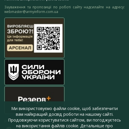
Зауваження та пропозиції по роботі сайту надсилайте на адресу:
webmaster@armyinform.com.ua
Ми використовуємо файли cookie, щоб забезпечити
вам найкращий досвід роботи на нашому сайті.
Продовжуючи користуватися сайтом, ви погоджуєтесь
press@armyinform.com.ua
на використання файлів cookie. Детальніше про