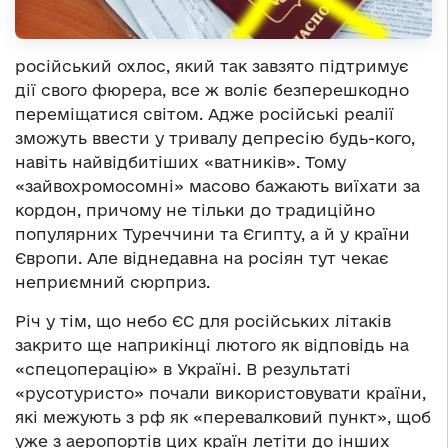
російський охлос, який так завзято підтримує
дії свого фюрера, все ж воліє безперешкодно
переміщатися світом. Адже російські реалії
зможуть ввести у тривалу депресію будь-кого,
навіть найвідбитіших «ватників». Тому
«зайвохромосомні» масово бажають виїхати за
кордон, причому не тільки до традиційно
популярних Туреччини та Єгипту, а й у країни
Європи. Але віднедавна на росіян тут чекає
неприємний сюрприз.
Річ у тім, що небо ЄС для російських літаків
закрито ще наприкінці лютого як відповідь на
«спецоперацію» в Україні. В результаті
«русотуристо» почали використовувати країни,
які межують з рф як «перевалковий пункт», щоб
уже з аеропортів цих країн летіти до інших