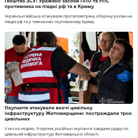
Генштаб ЗСУ: Уражено засоби ППО та РЛС
противника на півдні рф та в Криму
Українські війська атакували протиповітряну оборону росіян на
півдні рф та у тимчасово окупованому Криму.
Окупанти атакували вночі цивільну
інфраструктуру Житомирщини: постраждали троє
цивільних
У ніч на неділю, 9 серпня, російські окупанти завдали удару по
цивільній інфраструктурі Житомирської області.