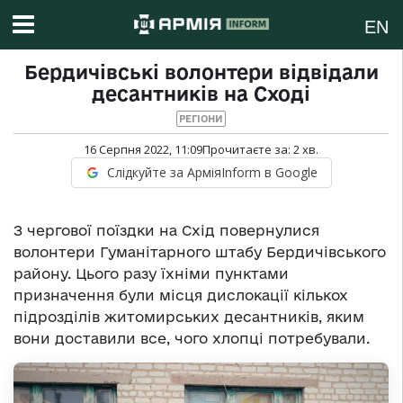
EN
Бердичівські волонтери відвідали
десантників на Сході
РЕГІОНИ
16 Серпня 2022, 11:09
Прочитаєте за:
2
хв.
Слідкуйте за АрміяInform в Google
З чергової поїздки на Схід повернулися
волонтери Гуманітарного штабу Бердичівського
району. Цього разу їхніми пунктами
призначення були місця дислокації кількох
підрозділів житомирських десантників, яким
вони доставили все, чого хлопці потребували.