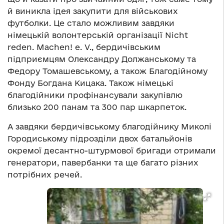
й виникла ідея закупити для військових
футболки. Це стало можливим завдяки
німецькій волонтерській організації Nicht
reden. Machen! e. V., бердичівським
підприємцям Олександру Должанському та
Федору Томашевському, а також Благодійному
Фонду Богдана Кицака. Також німецькі
благодійники профінансували закупівлю
близько 200 панам та 300 пар шкарпеток.
А завдяки бердичівському благодійнику Миколі
Городиському підрозділи двох батальйонів
окремої десантно-штурмової бригади отримали
генератори, павербанки та ще багато різних
потрібних речей.