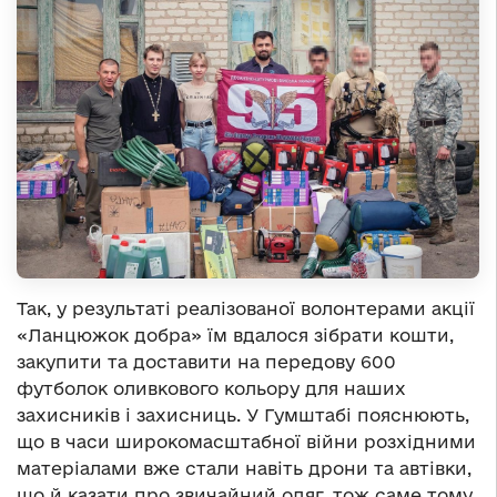
Так, у результаті реалізованої волонтерами акції
«Ланцюжок добра» їм вдалося зібрати кошти,
закупити та доставити на передову 600
футболок оливкового кольору для наших
захисників і захисниць. У Гумштабі пояснюють,
що в часи широкомасштабної війни розхідними
матеріалами вже стали навіть дрони та автівки,
що й казати про звичайний одяг, тож саме тому