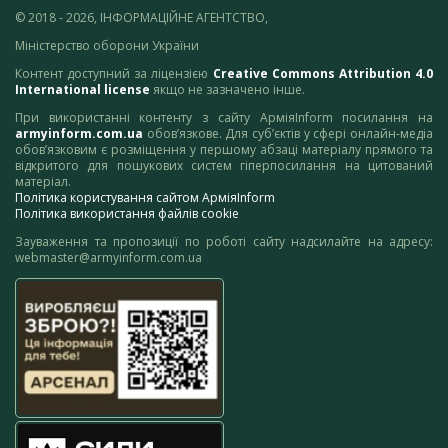
© 2018 - 2026, ІНФОРМАЦІЙНЕ АГЕНТСТВО,
Міністерство оборони України
Контент доступний за ліцензією
Creative Commons Attribution 4.0
International license
якщо не зазначено інше.
При використанні контенту з сайту АрміяInform посилання на
armyinform.com.ua
обов’язкове. Для суб’єктів у сфері онлайн-медіа
обов’язковим є розміщення у першому абзаці матеріалу прямого та
відкритого для пошукових систем гіперпосилання на цитований
матеріал.
Політика користування сайтом АрміяInform
Політика використання файлів cookie
Зауваження та пропозиції по роботі сайту надсилайте на адресу:
webmaster@armyinform.com.ua