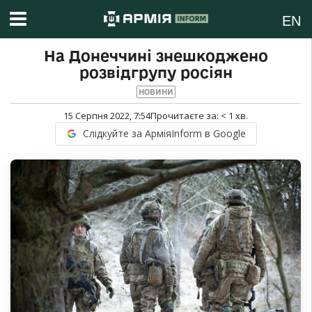
EN
На Донеччині знешкоджено
розвідгрупу росіян
НОВИНИ
15 Серпня 2022, 7:54
Прочитаєте за:
< 1
хв.
Слідкуйте за АрміяInform в Google