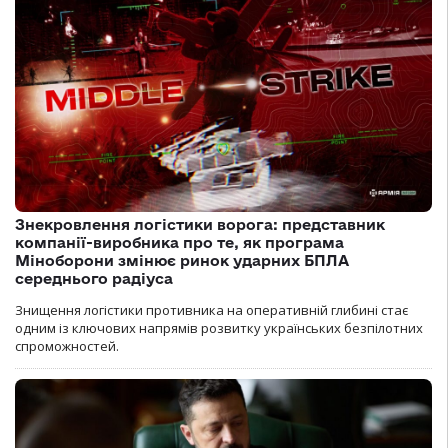
Знекровлення логістики ворога: представник
компанії-виробника про те, як програма
Міноборони змінює ринок ударних БПЛА
середнього радіуса
Знищення логістики противника на оперативній глибині стає
одним із ключових напрямів розвитку українських безпілотних
спроможностей.