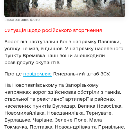
Ілюстративне фото
Ситуація щодо російського вторгнення
Ворог вів наступальні бої в напрямку Павлівки,
успіху не мав, відійшов. У напрямку населеного
пункту Времівка наші воїни знешкодили
розвідгрупу окупантів.
Про це
повідомляє
Генеральний штаб ЗСУ.
На Новопавлівському та Запорізькому
напрямках ворог здійснював обстріли з танків,
ствольної та реактивної артилерії в районах
населених пунктів Вугледар, Велика Новосілка,
Новомихайлівка, Новоданилівка, Тернувате,
Бурлацьке, Чарівне, Зелене Поле, Мала
Токмачка, Полтавка, Новоандріївка та Привільне.