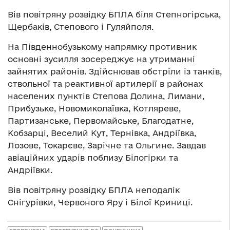
Вів повітряну розвідку БПЛА біля Степногірська,
Щербаків, Степового і Гуляйполя.
На Південнобузькому напрямку противник
основні зусилля зосереджує на утриманні
зайнятих районів. Здійснював обстріли із танків,
ствольної та реактивної артилерії в районах
населених пунктів Степова Долина, Лимани,
Прибузьке, Новомиколаївка, Котляреве,
Партизанське, Первомайське, Благодатне,
Кобзарці, Веселий Кут, Тернівка, Андріївка,
Лозове, Токарєве, Зарічне та Ольгине. Завдав
авіаційних ударів поблизу Білогірки та
Андріївки.
Вів повітряну розвідку БПЛА неподалік
Снігурівки, Червоного Яру і Білої Криниці.