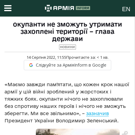
EN
окупанти не зможуть утримати
захоплені території – глава
держави
НОВИНИ
14 Серпня 2022, 11:55
Прочитаєте за:
< 1
хв.
Слідкуйте за АрміяInform в Google
«Маємо завжди памʼятати, що кожен крок нашої
армії у цій війні зроблений у жорстоких і
тяжких боях. окупанти нічого не захоплювали
без спротиву наших героїв і нічого не зможуть
зберегти. Ми все звільнимо», –
зазначив
Президент України Володимир Зеленський.