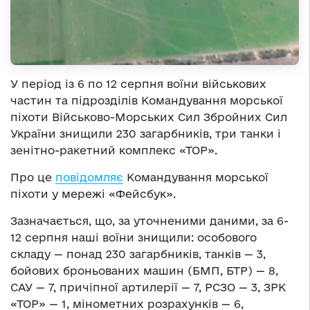
У період із 6 по 12 серпня воїни військових
частин та підрозділів Командування морської
піхоти Військово-Морських Сил Збройних Сил
України знищили 230 загарбників, три танки і
зенітно-ракетний комплекс «ТОР».
Про це
повідомляє
Командування морської
піхоти у мережі «Фейсбук».
Зазначається, що, за уточненими даними, за 6-
12 серпня наші воїни знищили: особового
складу — понад 230 загарбників, танків — 3,
бойових броньованих машин (БМП, БТР) — 8,
САУ — 7, причіпної артилерії — 7, РСЗО — 3, ЗРК
«ТОР» — 1, мінометних розрахунків — 6,