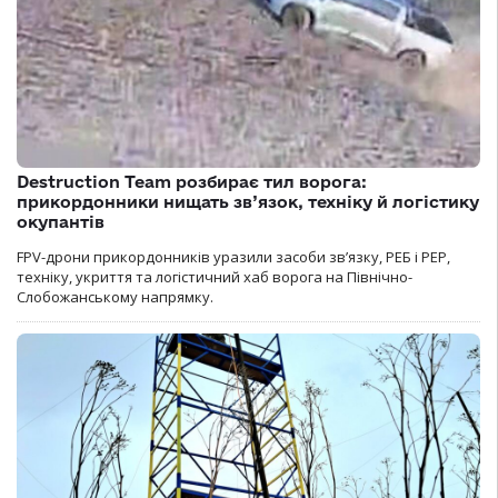
Destruction Team розбирає тил ворога:
прикордонники нищать зв’язок, техніку й логістику
окупантів
FPV-дрони прикордонників уразили засоби зв’язку, РЕБ і РЕР,
техніку, укриття та логістичний хаб ворога на Північно-
Слобожанському напрямку.