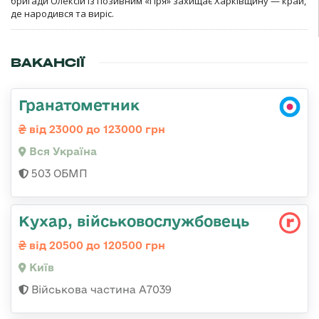
бригади Олексій із позивним «Гіря» захищає Харківщину — край,
де народився та виріс.
ВАКАНСІЇ
Гранатометник
від 23000 до 123000 грн
Вся Україна
503 ОБМП
Кухар, військовослужбовець
від 20500 до 120500 грн
Київ
Військова частина А7039