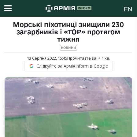
EN
Морські піхотинці знищили 230
загарбників і «ТОР» протягом
тижня
НОВИНИ
13 Серпня 2022, 15:45
Прочитаєте за:
< 1
хв.
Слідкуйте за АрміяInform в Google