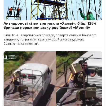
Антидронові сітки врятували «Хамві»: бійці 128-ї
бригади пережили атаку російської «Молнії»
Бійці 128-ї Закарпатської бригади, повертаючись із бойового
завдання, потрапили під атаку російського ударного
безпілотника «Молнія».