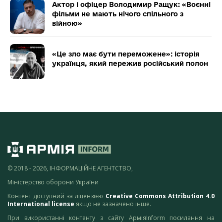
Актор і офіцер Володимир Ращук: «Воєнні
фільми не мають нічого спільного з
війною»
«Це зло має бути переможене»: історія
українця, який пережив російський полон
© 2018 - 2026, ІНФОРМАЦІЙНЕ АГЕНТСТВО,
Міністерство оборони України
Контент доступний за ліцензією
Creative Commons Attribution 4.0
International license
якщо не зазначено інше.
При використанні контенту з сайту АрміяInform посилання на