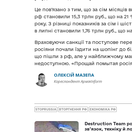
Це пов’язано з тим, що за сім місяці
рф становили 15,3 трлн руб., що на 21
року. З різниці показників за сім і ш
в липні становили 1,76 трлн руб., що 
Враховуючи санкції та поступове пере
росіяни почали їздити на шопінг до б
що пішли з рф, але у найближчому ма
недоступною. «Прощай помытая росія
ОЛЕКСІЙ МАЗЕПА
Кореспондент АрміяInform
STOPRUSSIA
ВТОРГНЕННЯ РФ
ЕКОНОМІКА РФ
Destruction Team р
зв’язок, техніку й л