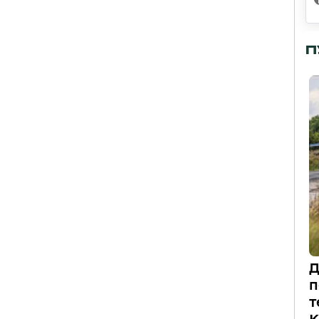
П
Д
п
т