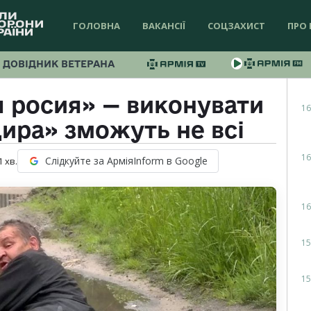
ГОЛОВНА
ВАКАНСІЇ
СОЦЗАХИСТ
ПРО 
ДОВІДНИК ВЕТЕРАНА
 росия» — виконувати
16
ира» зможуть не всі
16
Слідкуйте за АрміяInform в Google
1
хв.
16
15
15