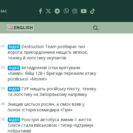
НАС
ENGLISH
:47
Destruction Team розбирає тил
ВІДЕО
ворога: прикордонники нищать зв’язок,
техніку й логістику окупантів
:26
Антидронові сітки врятували
ВІДЕО
«Хамві»: бійці 128-ї бригади пережили атаку
російської «Молнії»
:09
ГУР нищать російську піхоту, техніку
ВІДЕО
та логістику на Запорізькому напрямку
:48
Знищив шістьох росіян, а сімох взяв у
полон: історія командира «Гіря»
:30
Розстріл автобуса змінив її життя:
ВІДЕО
Олеся стала військовою і тепер підтримує
побратимів