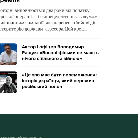
ремля
ьогодні виповнюється два роки від початку
урської операції — безпрецедентної за задумом
виконанням кампанії, яка перенесла бойові дії
а територію держави-агресора. Цей крок…
Актор і офіцер Володимир
Ращук: «Воєнні фільми не мають
нічого спільного з війною»
«Це зло має бути переможене»:
історія українця, який пережив
російський полон