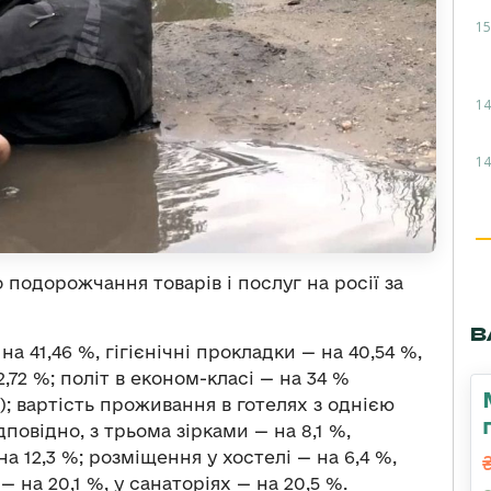
15
14
14
подорожчання товарів і послуг на росії за
В
 41,46 %, гігієнічні прокладки — на 40,54 %,
,72 %; політ в економ-класі — на 34 %
); вартість проживання в готелях з однією
дповідно, з трьома зірками — на 8,1 %,
на 12,3 %; розміщення у хостелі — на 6,4 %,
 на 20,1 %, у санаторіях — на 20,5 %.