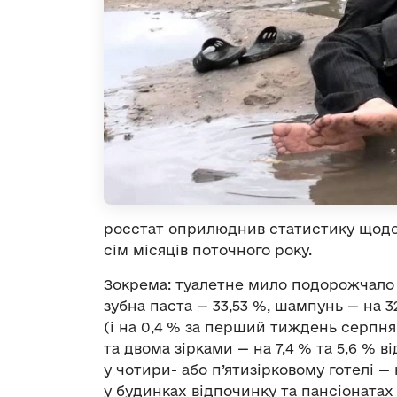
росстат оприлюднив статистику щодо 
сім місяців поточного року.
Зокрема: туалетне мило подорожчало на
зубна паста — 33,53 %, шампунь — на 32
(і на 0,4 % за перший тиждень серпня
та двома зірками — на 7,4 % та 5,6 % ві
у чотири- або п’ятизірковому готелі — 
у будинках відпочинку та пансіонатах —