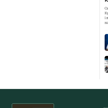
К
С
К
і 
н