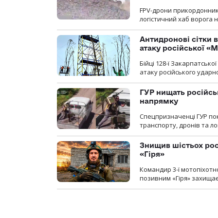
FPV-дрони прикордонників
логістичний хаб ворога 
Антидронові сітки в
атаку російської «М
Бійці 128-ї Закарпатсько
атаку російського ударн
ГУР нищать російськ
напрямку
Спецпризначенці ГУР пок
транспорту, дронів та ло
Знищив шістьох росі
«Гіря»
Командир 3-ї мотопіхотно
позивним «Гіря» захищає