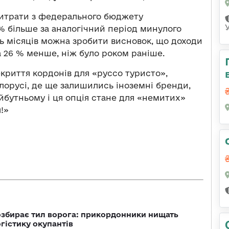
в витрати з федерального бюджету
 % більше за аналогічний період минулого
ість місяців можна зробити висновок, що доходи
на 26 % менше, ніж було роком раніше.
криття кордонів для «руссо туристо»,
ілорусі, де ще залишились іноземні бренди,
йбутньому і ця опція стане для «немитих»
!»
озбирає тил ворога: прикордонники нищать
огістику окупантів