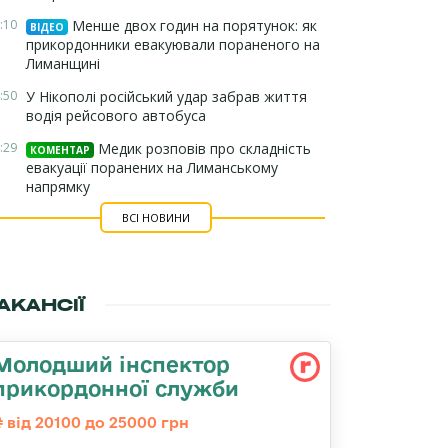
:10
Менше двох годин на порятунок: як
ВІДЕО
прикордонники евакуювали пораненого на
Лиманщині
:50
У Нікополі російський удар забрав життя
водія рейсового автобуса
:29
Медик розповів про складність
КОМЕНТАР
евакуації поранених на Лиманському
напрямку
ВСІ НОВИНИ
АКАНСІЇ
Молодший інспектор
прикордонної служби
від 20100 до 25000 грн