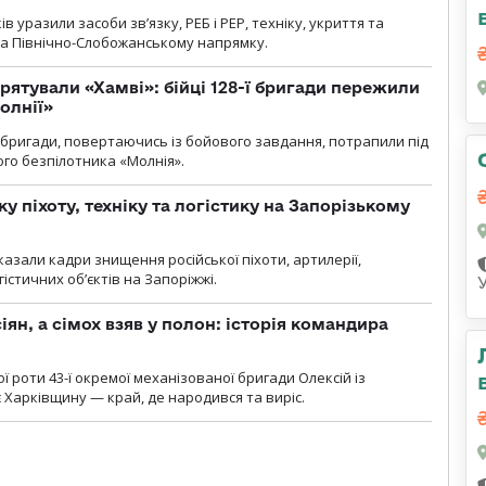
 уразили засоби зв’язку, РЕБ і РЕР, техніку, укриття та
на Північно-Слобожанському напрямку.
рятували «Хамві»: бійці 128-ї бригади пережили
олнії»
ї бригади, повертаючись із бойового завдання, потрапили під
ого безпілотника «Молнія».
у піхоту, техніку та логістику на Запорізькому
азали кадри знищення російської піхоти, артилерії,
гістичних об’єктів на Запоріжжі.
ян, а сімох взяв у полон: історія командира
ї роти 43-ї окремої механізованої бригади Олексій із
 Харківщину — край, де народився та виріс.