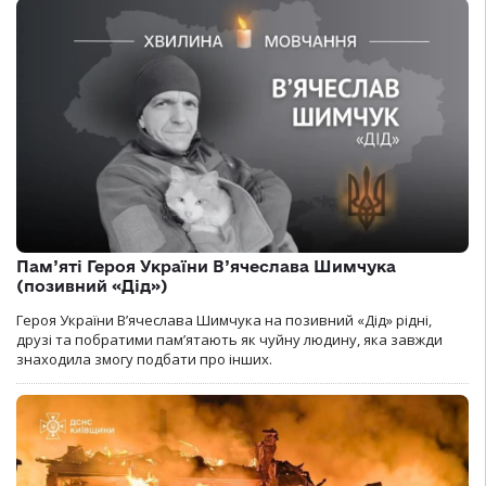
Пам’яті Героя України В’ячеслава Шимчука
(позивний «Дід»)
Героя України В’ячеслава Шимчука на позивний «Дід» рідні,
друзі та побратими пам’ятають як чуйну людину, яка завжди
знаходила змогу подбати про інших.