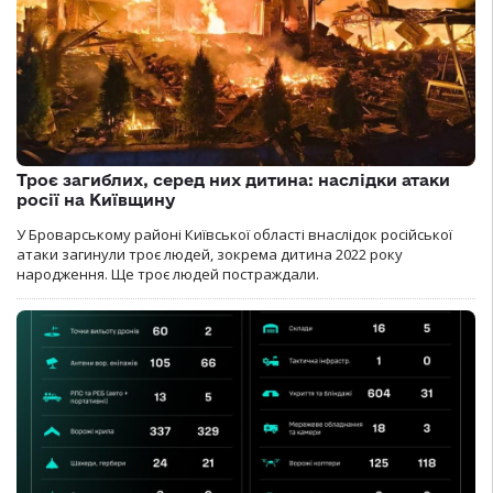
Троє загиблих, серед них дитина: наслідки атаки
росії на Київщину
У Броварському районі Київської області внаслідок російської
атаки загинули троє людей, зокрема дитина 2022 року
народження. Ще троє людей постраждали.