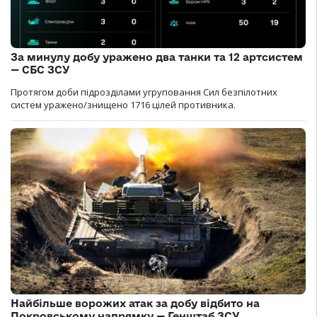
За минулу добу уражено два танки та 12 артсистем
— СБС ЗСУ
Протягом доби підрозділами угруповання Сил безпілотних
систем уражено/знищено 1716 цілей противника.
Найбільше ворожих атак за добу відбито на
Покровському напрямку — Генштаб ЗСУ