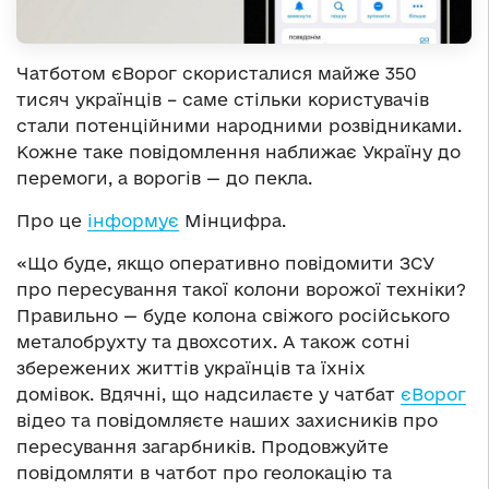
Чатботом єВорог скористалися майже 350
тисяч українців – саме стільки користувачів
стали потенційними народними розвідниками.
Кожне таке повідомлення наближає Україну до
перемоги, а ворогів — до пекла.
Про це
інформує
Мінцифра.
«Що буде, якщо оперативно повідомити ЗСУ
про пересування такої колони ворожої техніки?
Правильно — буде колона свіжого російського
металобрухту та двохсотих. А також сотні
збережених життів українців та їхніх
домівок. Вдячні, що надсилаєте у чатбат
єВорог
відео та повідомляєте наших захисників про
пересування загарбників. Продовжуйте
повідомляти в чатбот про геолокацію та