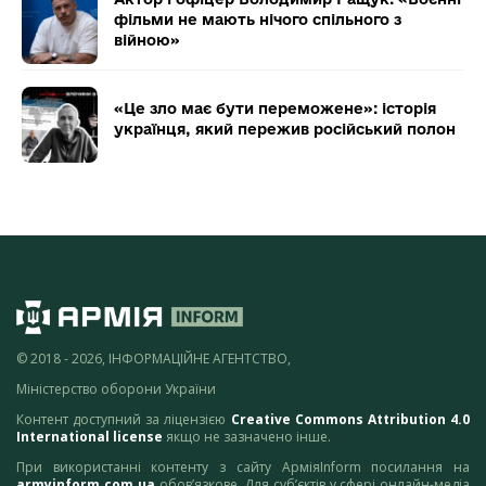
фільми не мають нічого спільного з
війною»
«Це зло має бути переможене»: історія
українця, який пережив російський полон
© 2018 - 2026, ІНФОРМАЦІЙНЕ АГЕНТСТВО,
Міністерство оборони України
Контент доступний за ліцензією
Creative Commons Attribution 4.0
International license
якщо не зазначено інше.
При використанні контенту з сайту АрміяInform посилання на
armyinform.com.ua
обов’язкове. Для суб’єктів у сфері онлайн-медіа