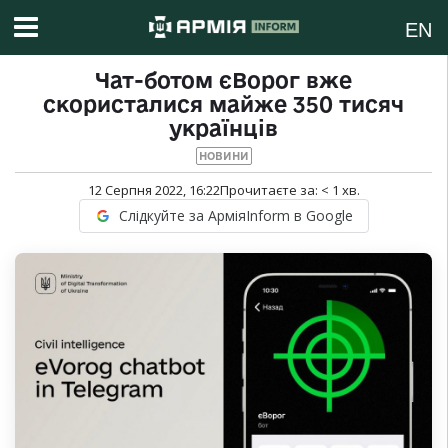
EN
Чат-ботом єВорог вже
скористалися майже 350 тисяч
українців
НОВИНИ
12 Серпня 2022, 16:22
Прочитаєте за:
< 1
хв.
Слідкуйте за АрміяInform в Google