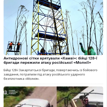
Антидронові сітки врятували «Хамві»: бійці 128-ї
бригади пережили атаку російської «Молнії»
Бійці 128-ї Закарпатської бригади, повертаючись із бойового
завдання, потрапили під атаку російського ударного
безпілотника «Молнія».