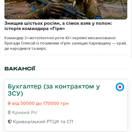
Знищив шістьох росіян, а сімох взяв у полон:
історія командира «Гіря»
Командир 3-ї мотопіхотної роти 43-ї окремої механізованої
бригади Олексій із позивним «Гіря» захищає Харківщину — край,
де народився та виріс.
ВАКАНСІЇ
Бухгалтер (за контрактом у
ЗСУ)
від 50000 до 170000 грн
Кривий Ріг
Криворізький РТЦК та СП