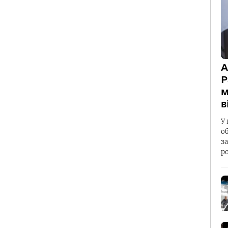
А
Р
м
в
У 
о
з
р