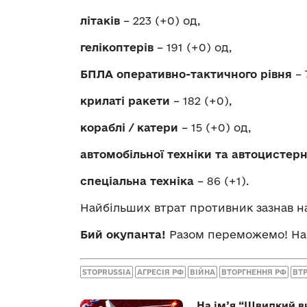
літаків
– 223 (+0) од,
гелікоптерів
– 191 (+0) од,
БПЛА оперативно-тактичного рівня
– 
крилаті ракети
– 182 (+0),
кораблі / катери
– 15 (+0) од,
автомобільної техніки та автоцистер
спеціальна техніка
– 86 (+1).
Найбільших втрат противник зазнав н
Бий окупанта!
Разом переможемо! Наш
STOPRUSSIA
АГРЕСІЯ РФ
ВІЙНА
ВТОРГНЕННЯ РФ
ВТР
На ім’я “Швидкий в