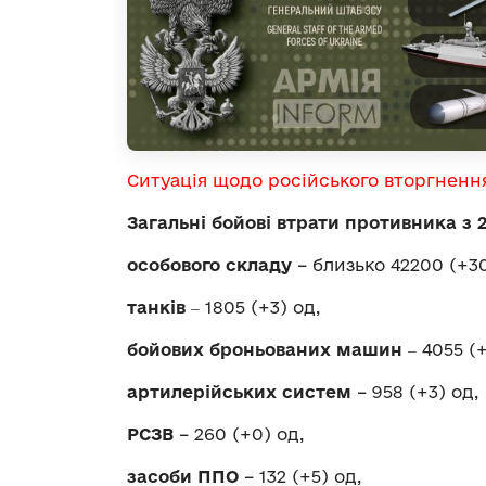
Ситуація щодо російського вторгненн
Загальні бойові втрати противника з 
особового складу
– близько 42200 (+30
танків
‒ 1805 (+3) од,
бойових броньованих машин
‒ 4055 (+
артилерійських систем
– 958 (+3) од,
РСЗВ
– 260 (+0) од,
засоби ППО
– 132 (+5) од,