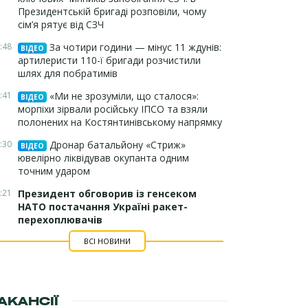
Президентській бригаді розповіли, чому
сім’я рятує від СЗЧ
:48
За чотири години — мінус 11 ждунів:
ВІДЕО
артилеристи 110-ї бригади розчистили
шлях для побратимів
:41
«Ми не зрозуміли, що сталося»:
ВІДЕО
морпіхи зірвали російську ІПСО та взяли
полонених на Костянтинівському напрямку
:30
Дронар батальйону «Стриж»
ВІДЕО
ювелірно ліквідував окупанта одним
точним ударом
:21
Президент обговорив із генсеком
НАТО постачання Україні ракет-
перехоплювачів
ВСІ НОВИНИ
АКАНСІЇ