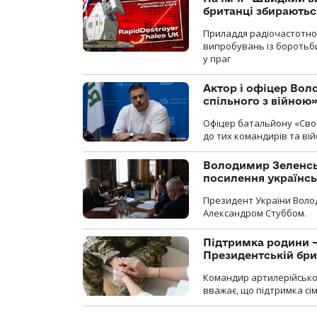
британці збираютьс
Приладдя радіочастотної 
випробувань із боротьби
у праг
Актор і офіцер Вол
спільного з війною
Офіцер батальйону «Сво
до тих командирів та вій
Володимир Зеленсь
посилення українс
Президент України Воло
Александром Стуббом.
Підтримка родини —
Президентській бриг
Командир артилерійсько
вважає, що підтримка сі