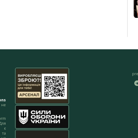
pr
ons
не
orm
Для
м є
 та