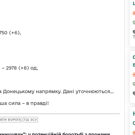
750 (+6),
н
– 2978 (+8) од,
а Донецькому напрямку. Дані уточнюються…
а сила – в правді!
АТИ ВОРОГА
ГШ ЗСУ
инищувач”: у потенційній боротьбі з дронами