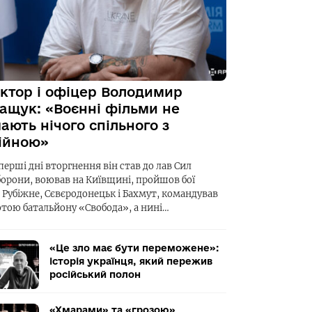
ктор і офіцер Володимир
ащук: «Воєнні фільми не
ають нічого спільного з
ійною»
перші дні вторгнення він став до лав Сил
борони, воював на Київщині, пройшов бої
а Рубіжне, Сєвєродонецьк і Бахмут, командував
отою батальйону «Свобода», а нині…
«Це зло має бути переможене»:
історія українця, який пережив
російський полон
«Хмарами» та «грозою»