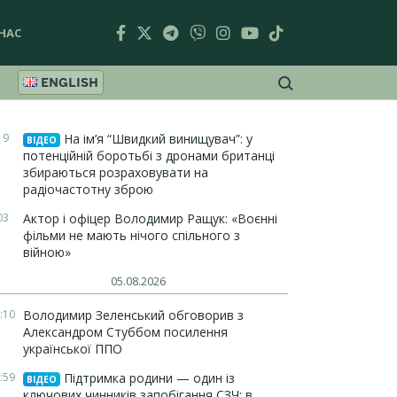
НАС
ENGLISH
19
На ім’я “Швидкий винищувач”: у
ВІДЕО
потенційній боротьбі з дронами британці
збираються розраховувати на
радіочастотну зброю
03
Актор і офіцер Володимир Ращук: «Воєнні
фільми не мають нічого спільного з
війною»
05.08.2026
:10
Володимир Зеленський обговорив з
Александром Стуббом посилення
української ППО
:59
Підтримка родини — один із
ВІДЕО
ключових чинників запобігання СЗЧ: в