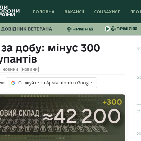
ГОЛОВНА
ВАКАНСІЇ
СОЦЗАХИСТ
ПРО 
ДОВІДНИК ВЕТЕРАНА
за добу: мінус 300
6:
упантів
І НОВИНИ
НОВИНИ
6:
Слідкуйте за АрміяInform в Google
хв.
21
20