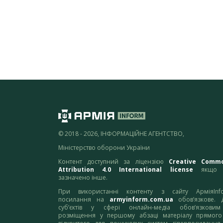
© 2018 - 2026, ІНФОРМАЦІЙНЕ АГЕНТСТВО,
Міністерство оборони України
Контент доступний за ліцензією
Creative Comm
Attribution 4.0 International license
якщо 
зазначено інше.
При використанні контенту з сайту АрміяInf
посилання на
armyinform.com.ua
обов’язкове. 
суб’єктів у сфері онлайн-медіа обов’язкови
розміщення у першому абзаці матеріалу прямого