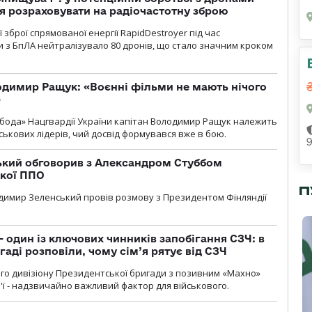
я розраховувати на радіочастотну зброю
зброї спрямованої енергії RapidDestroyer під час
 з БпЛА нейтралізувало 80 дронів, що стало значним кроком
одимир Ращук: «Воєнні фільми не мають нічого
»
бода» Нацгвардії України капітан Володимир Ращук належить
ськових лідерів, чий досвід формувався вже в бою.
кий обговорив з Александром Стуббом
ької ППО
П
димир Зеленський провів розмову з Президентом Фінляндії
 один із ключових чинників запобігання СЗЧ: в
аді розповіли, чому сім’я рятує від СЗЧ
го дивізіону Президентської бригади з позивним «Махно»
м'ї - надзвичайно важливий фактор для військового.