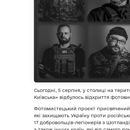
Сьогодні, 5 серпня, у столиці на тери
Київська» відбулось відкриття фотовис
Фотомистецький проєкт присвячений 
які захищають Україну проти російськ
17 добровольців-легіонерів з Шотландії
а також інших країн, які від самого 