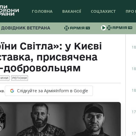
ГОЛОВНА
ВАКАНСІЇ
СОЦЗАХИСТ
ПРО 
ДОВІДНИК ВЕТЕРАНА
їни Світла»: у Києві
18
ставка, присвячена
м-добровольцям
18
ВИНИ
РЕГІОНИ
18
Слідкуйте за АрміяInform в Google
хв.
17
17