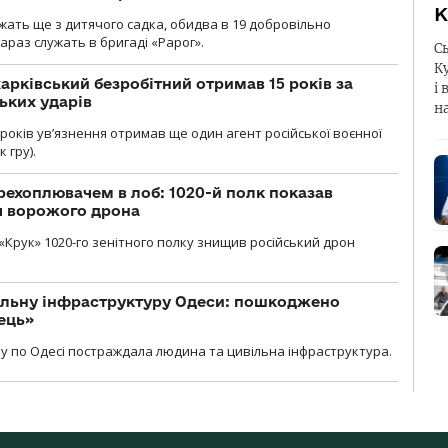
К
ужать ще з дитячого садка, обидва в 19 добровільно
зараз служать в бригаді «Рарог».
С
К
арківський безробітний отримав 15 років за
і 
ьких ударів
н
років увʼязнення отримав ще один агент російської воєнної
 гру).
рехоплювачем в лоб: 1020-й полк показав
я ворожого дрона
«Крук» 1020-го зенітного полку знищив російський дрон
вільну інфраструктуру Одеси: пошкоджено
ець»
у по Одесі постраждала людина та цивільна інфраструктура.