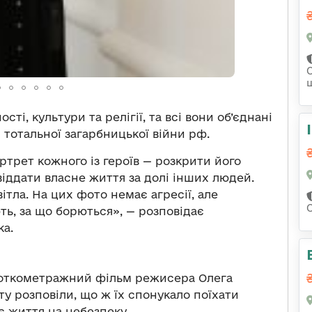
сті, культури та релігії, та всі вони об’єднані
 тотальної загарбницької війни рф.
трет кожного із героїв — розкрити його
віддати власне життя за долі інших людей.
тла. На цих фото немає агресії, але
ть, за що борються», — розповідає
ка.
роткометражний фільм режисера Олега
у розповіли, що ж їх спонукало поїхати
є життя на небезпеку.