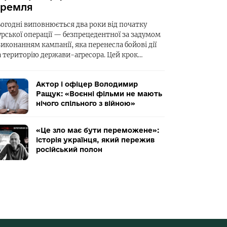
ремля
ьогодні виповнюється два роки від початку
урської операції — безпрецедентної за задумом
виконанням кампанії, яка перенесла бойові дії
а територію держави-агресора. Цей крок…
Актор і офіцер Володимир
Ращук: «Воєнні фільми не мають
нічого спільного з війною»
«Це зло має бути переможене»:
історія українця, який пережив
російський полон