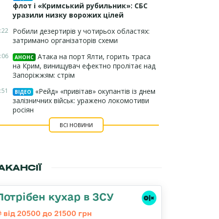
флот і «Кримський рубильник»: СБС
уразили низку ворожих цілей
:22
Робили дезертирів у чотирьох областях:
затримано організаторів схеми
:06
Атака на порт Ялти, горить траса
АНОНС
на Крим, винищувач ефектно пролітає над
Запоріжжям: стрім
:51
«Рейд» «привітав» окупантів із днем
ВІДЕО
залізничних військ: уражено локомотиви
росіян
ВСІ НОВИНИ
АКАНСІЇ
Потрібен кухар в ЗСУ
від 20500 до 21500 грн