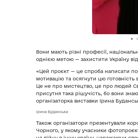
Вони мають різні професії, національно
однією метою — захистити Україну від
«Цей проєкт — це спроба написати пор
мотивацію та осягнути цю готовність 
Це не про мистецтво, це про людей Сві
присутня така рішучість, бо вони знаю
організаторка виставки Ірина Будансь
Ірина Буданська
Також організатори презентували ко
Чорного, у якому учасники фотопроєкт
на війну в іншу країну, наражаючи сво