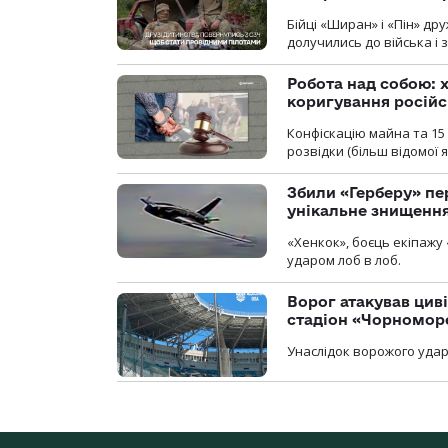
Бійці «Ширан» і «Пін» др
долучились до війська і 
Робота над собою: х
коригування російс
Конфіскацію майна та 15 
розвідки (більш відомої як
Збили «Герберу» пе
унікальне знищенн
«Хенкок», боєць екіпажу 
ударом лоб в лоб.
Ворог атакував ци
стадіон «Чорномор
Унаслідок ворожого удар