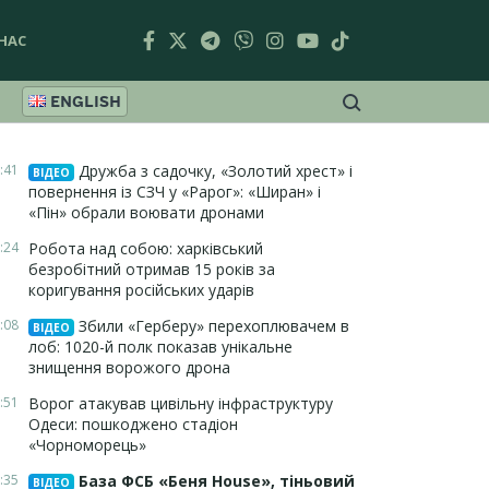
НАС
ENGLISH
:41
Дружба з садочку, «Золотий хрест» і
ВІДЕО
повернення із СЗЧ у «Рарог»: «Ширан» і
«Пін» обрали воювати дронами
:24
Робота над собою: харківський
безробітний отримав 15 років за
коригування російських ударів
:08
Збили «Герберу» перехоплювачем в
ВІДЕО
лоб: 1020-й полк показав унікальне
знищення ворожого дрона
:51
Ворог атакував цивільну інфраструктуру
Одеси: пошкоджено стадіон
«Чорноморець»
:35
База ФСБ «Беня House», тіньовий
ВІДЕО