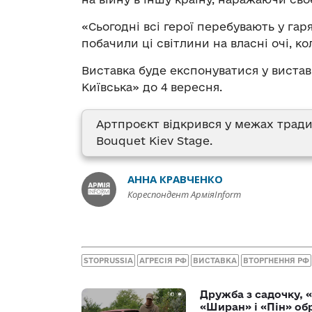
«Сьогодні всі герої перебувають у га
побачили ці світлини на власні очі, к
Виставка буде експонуватися у вистав
Київська» до 4 вересня.
Артпроєкт відкрився у межах трад
Bouquet Kiev Stage.
АННА КРАВЧЕНКО
Кореспондент АрміяInform
STOPRUSSIA
АГРЕСІЯ РФ
ВИСТАВКА
ВТОРГНЕННЯ РФ
Дружба з садочку, «
«Ширан» і «Пін» о