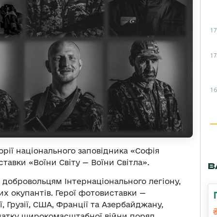
17
17
16
торії національного заповідника «Софія
тавки «Воїни Світу — Воїни Світла».
В
добровольцям Інтернаціонального легіону,
их окупантів. Герої фотовиставки —
, Грузії, США, Франції та Азербайджану,
початку широкомасштабної війни поряд