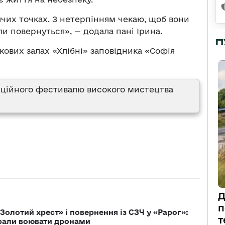
рячих точках. З нетерпінням чекаю, щоб вони
оли повернуться», — додала пані Ірина.
П
кових залах «Хлібні» заповідника «Софія
иційного фестивалю високого мистецтва
Д
п
Золотий хрест» і повернення із СЗЧ у «Рарог»:
т
брали воювати дронами