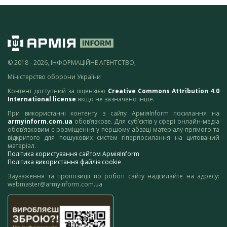
© 2018 - 2026, ІНФОРМАЦІЙНЕ АГЕНТСТВО,
Міністерство оборони України
Контент доступний за ліцензією
Creative Commons Attribution 4.0
International license
якщо не зазначено інше.
При використанні контенту з сайту АрміяInform посилання на
armyinform.com.ua
обов’язкове. Для суб’єктів у сфері онлайн-медіа
обов’язковим є розміщення у першому абзаці матеріалу прямого та
відкритого для пошукових систем гіперпосилання на цитований
матеріал.
Політика користування сайтом АрміяInform
Політика використання файлів cookie
Зауваження та пропозиції по роботі сайту надсилайте на адресу:
webmaster@armyinform.com.ua