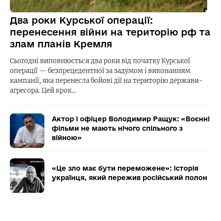
Два роки Курської операції:
перенесення війни на територію рф та
злам планів Кремля
Сьогодні виповнюється два роки від початку Курської
операції — безпрецедентної за задумом і виконанням
кампанії, яка перенесла бойові дії на територію держави-
агресора. Цей крок…
Актор і офіцер Володимир Ращук: «Воєнні
фільми не мають нічого спільного з
війною»
«Це зло має бути переможене»: історія
українця, який пережив російський полон