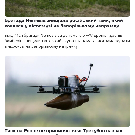
Бригада Nemesis знищила російський танк, який
ховався у лісосмузі на Запорізькому напрямку
Бійці 412-ї бригади Nemesis за допомогою FPV-дронів і дронів-
бомберів знищили танк, який окупанти намагалися замаскувати
в лісосмузі на Запорізькому напрямку.
Тиск на Рясне не припиняється: Трегубов назвав