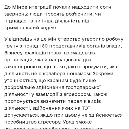
До Мінреінтеграції почали надходити сотні
звернень: люди просять роз’яснити, чи
підпадає та чи інша діяльність під
кримінальний кодекс.
У відповідь на це міністерство утворило робочу
групу з понад 160 представників органів влади,
бізнесу, фахівців права, громадських
організацій, яка й напрацювала два
законопроєкти, що чітко дають зрозуміти, яка
діяльність не є колабораціонізмом. Зокрема,
уточнюється, що караним буде лише
добровільне здійснення господарської
діяльності у взаємодії з агресором. Також
пропонується визначити перелік видів
діяльності, здійснення яких на ТОТ
допускається, якщо при цьому не здійснюється
пособництво агресору. Уряд зможе
встановлювати особливості та додаткові