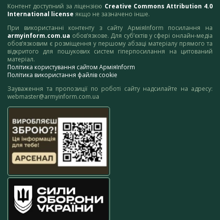
Контент доступний за ліцензією
Creative Commons Attribution 4.0
International license
якщо не зазначено інше.
При використанні контенту з сайту АрміяInform посилання на
armyinform.com.ua
обов’язкове. Для суб’єктів у сфері онлайн-медіа
обов’язковим є розміщення у першому абзаці матеріалу прямого та
відкритого для пошукових систем гіперпосилання на цитований
матеріал.
Політика користування сайтом АрміяInform
Політика використання файлів cookie
Зауваження та пропозиції по роботі сайту надсилайте на адресу:
webmaster@armyinform.com.ua