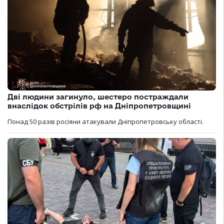
Дві людини загинуло, шестеро постраждали
внаслідок обстрілів рф на Дніпропетровщині
Понад 50 разів росіяни атакували Дніпропетровську області.