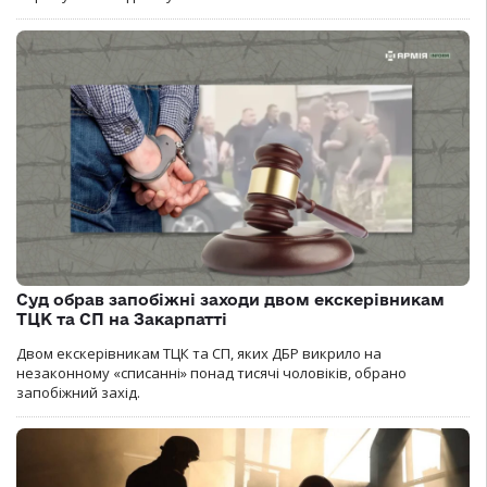
Суд обрав запобіжні заходи двом екскерівникам
ТЦК та СП на Закарпатті
Двом екскерівникам ТЦК та СП, яких ДБР викрило на
незаконному «списанні» понад тисячі чоловіків, обрано
запобіжний захід.