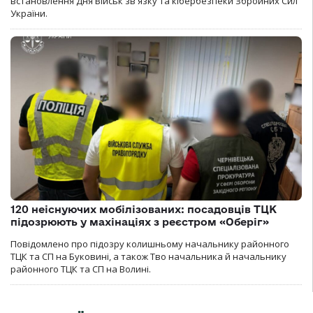
встановлення Дня Військ зв'язку та кібербезпеки Збройних Сил
України.
120 неіснуючих мобілізованих: посадовців ТЦК
підозрюють у махінаціях з реєстром «Оберіг»
Повідомлено про підозру колишньому начальнику районного
ТЦК та СП на Буковині, а також Тво начальника й начальнику
районного ТЦК та СП на Волині.