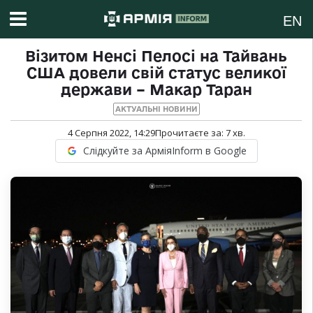
EN
Візитом Ненсі Пелосі на Тайвань
США довели свій статус великої
держави – Макар Таран
АКТУАЛЬНІ НОВИНИ
4 Серпня 2022, 14:29
Прочитаєте за:
7
хв.
Слідкуйте за АрміяInform в Google