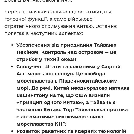
досвід В’єтнамської війни.
Через це наявних альянсів достатньо для
головної функції, а саме військово-
стратегічного стримування Китаю. Останнє
полягає в наступних аспектах:
Убезпечення від приєднання Тайваню
Пекіном. Контроль над островом — це
стрибок у Тихий океан.
Сполучені Штати та союзники у Східній
Азії мають консенсус. Це свобода
мореплавства в Південнокитайському
морі. До речі, Китай неодноразово натякав
Вашингтону на те, що США визнали
«принцип одного Китаю», а Тайвань є
частиною Китаю. Тоді Тайванська протока
є автоматично виключною зоною
мореплавства КНР.
Розвиток ракетних та ядерних технологій