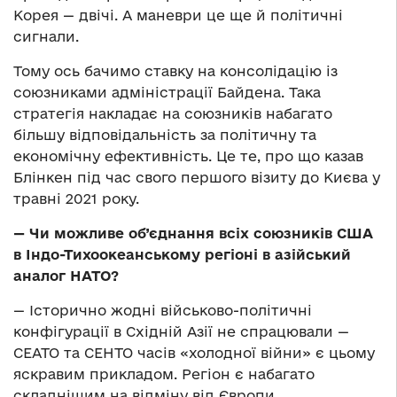
Корея — двічі. А маневри це ще й політичні
сигнали.
Тому ось бачимо ставку на консолідацію із
союзниками адміністрації Байдена. Така
стратегія накладає на союзників набагато
більшу відповідальність за політичну та
економічну ефективність. Це те, про що казав
Блінкен під час свого першого візиту до Києва у
травні 2021 року.
—
Чи можливе об’єднання всіх союзників США
в Індо-Тихоокеанському регіоні в азійський
аналог НАТО?
— Історично жодні військово-політичні
конфігурації в Східній Азії не спрацювали —
СЕАТО та СЕНТО часів «холодної війни» є цьому
яскравим прикладом. Регіон є набагато
складнішим на відміну від Європи.