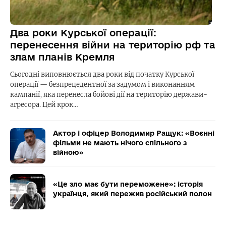
Два роки Курської операції:
перенесення війни на територію рф та
злам планів Кремля
Сьогодні виповнюється два роки від початку Курської
операції — безпрецедентної за задумом і виконанням
кампанії, яка перенесла бойові дії на територію держави-
агресора. Цей крок…
Актор і офіцер Володимир Ращук: «Воєнні
фільми не мають нічого спільного з
війною»
«Це зло має бути переможене»: історія
українця, який пережив російський полон