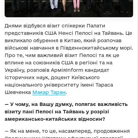
Днями відбувся візит спікерки Палати
представників США Ненсі Пелосі на Тайвань. Це
викликало обурення в Китаю, який розпочав
військові навчання в Південнокитайському морі.
Про те, чим важливий візит Пелосі та як це
вплине на союзників США в регіоні та на
Україну, розповів АрміяInform кандидат
історичних наук, доцент Київського
національного університету імені Тараса
Шевченка
Макар Таран
.
—
У чому, на Вашу думку, полягає важливість
візиту пані Пелосі на Тайвань у розрізі
американсько-китайських відносин?
— Як на мене, то це, насамперед, продовження