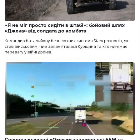
«Я не міг просто сидіти в штабі»: бойовий шлях
«Джека» від солдата до комбата
Командир батальйону безпілотних систем «Star» розповів, як
став військовим, чим запам’яталася Курщина та хто нині має
перевагу у війні дронів.
Спецпризначенці «Омеги» знищили дві ББМ та