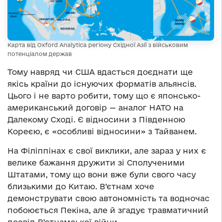
Карта від Oxford Analytica регіону Східної Азії з військовим
потенціалом держав
Тому навряд чи США вдасться доєднати ще
якісь країни до існуючих форматів альянсів.
Цього і не варто робити, тому що є японсько-
американський договір — аналог НАТО на
Далекому Сході. Є відносини з Південною
Кореєю, є «особливі відносини» з Тайванем.
На Філіппінах є свої виклики, але зараз у них є
велике бажання дружити зі Сполученими
Штатами, тому що вони вже були свого часу
близькими до Китаю. В’єтнам хоче
демонструвати свою автономність та водночас
побоюється Пекіна, але й згадує травматичний