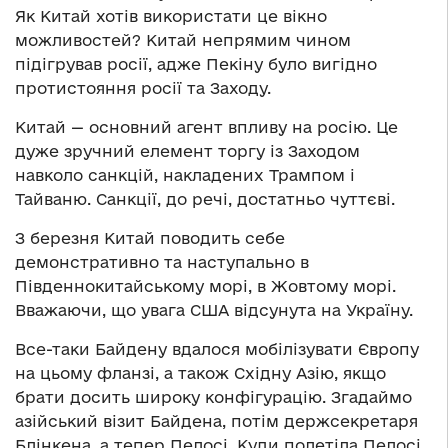
Як Китай хотів використати це вікно
можливостей? Китай непрямим чином
підігрував росії, адже Пекіну було вигідно
протистояння росії та Заходу.
Китай — основний агент впливу на росію. Це
дуже зручний елемент торгу із Заходом
навколо санкцій, накладених Трампом і
Тайваню. Санкції, до речі, достатньо чуттєві.
З березня Китай поводить себе
демонстративно та наступально в
Південнокитайському морі, в Жовтому морі.
Вважаючи, що увага США відсунута на Україну.
Все-таки Байдену вдалося мобілізувати Європу
на цьому фланзі, а також Східну Азію, якщо
брати досить широку конфігурацію. Згадаймо
азійський візит Байдена, потім держсекретаря
Блінкена, а тепер Пелосі. Куди полетіла Пелосі