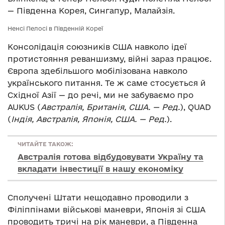
— Південна Корея, Сингапур, Малайзія.
Ненсі Пелосі в Південній Кореї
Консолідація союзників США навколо ідеї
протистояння реваншизму, війні зараз працює.
Європа здебільшого мобілізована навколо
українського питання. Те ж саме стосується й
Східної Азії — до речі, ми не забуваємо про
AUKUS (
Австралія, Британія, США. — Ред.
), QUAD
(
Індія, Австралія, Японія, США. — Ред.
).
ЧИТАЙТЕ ТАКОЖ:
Австралія готова відбудовувати Україну та
вкладати інвестиції в нашу економіку
Сполучені Штати нещодавно проводили з
Філіппінами військові маневри, Японія зі США
проводить тричі на рік маневри, а Південна