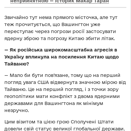
неприйнятною — історик Макар Таран
Звичайно тут нема прямого місточка, але тут
теж прочитується, що Вашингтон уже
переступає через погрози росії застосувати
ядерну зброю та погрозу Китаю збити літак.
—
Як російська широкомасштабна агресія в
Україну вплинула на посилення Китаю щодо
Тайваню?
— Мало би бути пов’язане, тому що на перший
погляд увага США відвернута значною мірою від
Тайваню. Це на перший погляд, і з точки зору
геополітики мати конфлікт з двома ядерними
державами для Вашингтона як мінімум
незручно.
Цим візитом та цією грою Сполучені Штати
довели свій статус великої глобальної держави.