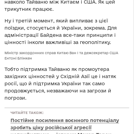
навколо Тайваню між Китаєм і США. Як цей
трикутник працює.
Ну і третій момент, який випливає з цієї
поїздки, стосується й України, зокрема. Для
адміністрації Байдена все-таки принципи і
цінності інколи важливіші за геополітику.
Міністр закордонних справ Китаю Ван І та дежсекретар США
Ентоні Блінкен
Тобто підтримка Тайваню як промоутера
західних цінностей у Східній Азії це і натяк
росії, що й підтримка України так само
продовжується, незважаючи на загрози й
погрози.
ЧИТАЙТЕ ТАКОЖ:
Постійне посилення воєнного потенціалу
зробить ціну російської агресії