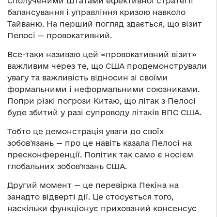
Сполученими Штатами ефективної стратегії
балансування і управління кризою навколо
Тайваню. На перший погляд здається, що візит
Пелосі — провокативний.
Все-таки називаю цей «провокативний візит»
важливим через те, що США продемонстрували
увагу та важливість відносин зі своїми
формальними і неформальними союзниками.
Попри різкі погрози Китаю, що літак з Пелосі
буде збитий у разі супроводу літаків ВПС США.
Тобто це демонстрація уваги до своїх
зобов’язань — про це навіть казала Пелосі на
пресконференції. Політик так само є носієм
глобальних зобов’язань США.
Другий момент — це перевірка Пекіна на
занадто відверті дії. Це стосується того,
наскільки функціонує прихований консенсус