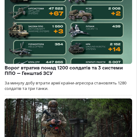
Ворог втратив понад 1200 солдатів та 3 системи
ППО — Генштаб ЗСУ
За минулу добу втрати армії країни-агресора становлять 1280
солдатів та три танки.