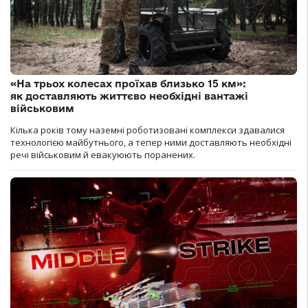
«На трьох колесах проїхав близько 15 км»:
як доставляють життєво необхідні вантажі
військовим
Кілька років тому наземні роботизовані комплекси здавалися
технологією майбутнього, а тепер ними доставляють необхідні
речі військовим й евакуюють поранених.