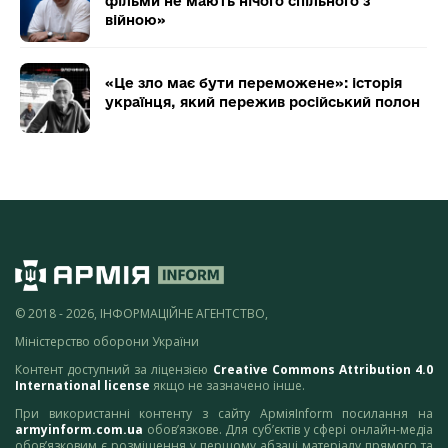
фільми не мають нічого спільного з
війною»
«Це зло має бути переможене»: історія
українця, який пережив російський полон
© 2018 - 2026, ІНФОРМАЦІЙНЕ АГЕНТСТВО,
Міністерство оборони України
Контент доступний за ліцензією
Creative Commons Attribution 4.0
International license
якщо не зазначено інше.
При використанні контенту з сайту АрміяInform посилання на
armyinform.com.ua
обов’язкове. Для суб’єктів у сфері онлайн-медіа
обов’язковим є розміщення у першому абзаці матеріалу прямого та