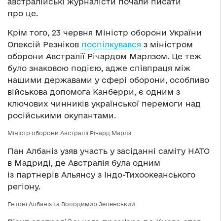
австралійські журналісти почали писати
про це.
Крім того, 23 червня Міністр оборони України
Олексій Резніков
поспілкувався
з міністром
оборони Австралії Річардом Марлзом. Це теж
було знаковою подією, адже співпраця між
нашими державами у сфері оборони, особливо
військова допомога Канберри, є одним з
ключових чинників української перемоги над
російськими окупантами.
Міністр оборони Австралії Річард Марлз
Пан Албаніз узяв участь у засіданні саміту НАТО
в Мадриді, де Австралія була одним
із партнерів Альянсу з Індо-Тихоокеанського
регіону.
Ентоні Албаніз та Володимир Зеленський