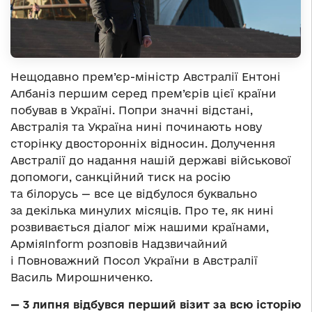
Нещодавно прем’єр-міністр Австралії Ентоні
Албаніз першим серед прем’єрів цієї країни
побував в Україні. Попри значні відстані,
Австралія та Україна нині починають нову
сторінку двосторонніх відносин. Долучення
Австралії до надання нашій державі військової
допомоги, санкційний тиск на росію
та білорусь — все це відбулося буквально
за декілька минулих місяців. Про те, як нині
розвивається діалог між нашими країнами,
АрміяInform розповів Надзвичайний
і Повноважний Посол України в Австралії
Василь Мирошниченко.
— 3 липня відбувся перший візит за всю історію