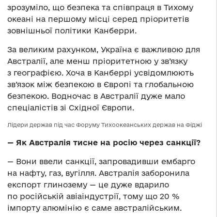
зрозуміло, що безпека та співпраця в Тихому
океані на першому місці серед пріоритетів
зовнішньої політики Канберри.
За великим рахунком, Україна є важливою для
Австралії, але менш пріоритетною у зв’язку
з географією. Хоча в Канберрі усвідомлюють
зв’язок між безпекою в Європі та глобальною
безпекою. Водночас в Австралії дуже мало
спеціалістів зі Східної Європи.
Лідери держав під час Форуму Тихоокеанських держав на Фіджі
— Як Австралія тисне на росію через санкції?
— Вони ввели санкції, запровадивши ембарго
на нафту, газ, вугілля. Австралія заборонила
експорт глинозему — це дуже вдарило
по російській авіаіндустрії, тому що 20 %
імпорту алюмінію є саме австралійським.