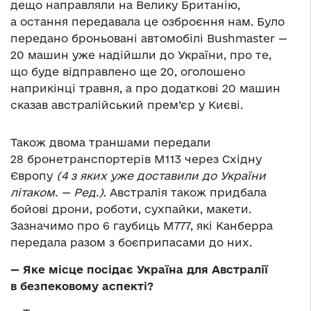
дещо направляли на Велику Британію,
а остання передавала це озброєння нам. Було
передано броньовані автомобілі Bushmaster —
20 машин уже надійшли до України, про те,
що буде відправлено ще 20, оголошено
наприкінці травня, а про додаткові 20 машин
сказав австралійський прем’єр у Києві.
Також двома траншами передали
28 бронетранспортерів M113 через Східну
Європу
(4 з яких уже доставили до України
літаком. — Ред.)
. Австралія також придбала
бойові дрони, роботи, сухпайки, макети.
Зазначимо про 6 гаубиць M777, які Канберра
передала разом з боєприпасами до них.
— Яке місце посідає Україна для Австралії
в безпековому аспекті?