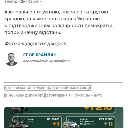
з нагоди Дня Європи
Австралія є потужною, класною та крутою
країною, для якої співпраця з Україною
є підтвердженням солідарності демократій,
попри значну відстань.
Фото з відкритих джерел
ЄГОР БРАЙЛЯН
Кореспондент АрміяInform
STOPRUSSIA
АВСТРАЛІЯ
АНТИРОСІЙСЬКІ САНКЦІЇ
ВІЙСЬКОВА ДОПОМОГА
ВТОРГНЕННЯ РФ
УКРАЇНА – НАТО