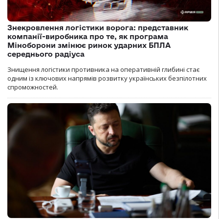
Знекровлення логістики ворога: представник
компанії-виробника про те, як програма
Міноборони змінює ринок ударних БПЛА
середнього радіуса
Знищення логістики противника на оперативній глибині стає
одним із ключових напрямів розвитку українських безпілотних
спроможностей.