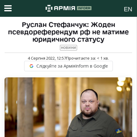
EN
Руслан Стефанчук: Жоден
псевдореферендум рф не матиме
юридичного статусу
НОВИНИ
4 Серпня 2022, 12:57
Прочитаєте за:
< 1
хв.
Слідкуйте за АрміяInform в Google