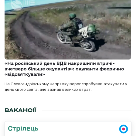
«На російський день ВДВ накришили втричі-
вчетверо більше окупантів»: окупанти феєрично
«відсвяткували»
На Олександрівському напрямку ворог спробував атакувати у
день свого свята, але зазнав великих втрат.
ВАКАНСІЇ
Стрілець