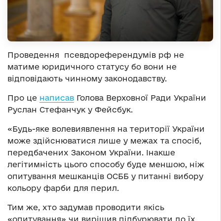
Проведення псевдореферендумів рф не
матиме юридичного статусу бо вони не
відповідають чинному законодавству.
Про це
написав
Голова Верховної Ради України
Руслан Стефанчук у Фейсбук.
«Будь-яке волевиявлення на території України
може здійснюватися лише у межах та спосіб,
передбачених Законом України. Інакше
легітимність цього способу буде меншою, ніж
опитування мешканців ОСББ у питанні вибору
кольору фарби для перил.
Тим же, хто задумав проводити якісь
«опитування» чи вирішив підбурювати до їх