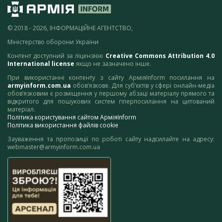
© 2018 - 2026, ІНФОРМАЦІЙНЕ АГЕНТСТВО,
Міністерство оборони України
Контент доступний за ліцензією
Creative Commons Attribution 4.0
International license
якщо не зазначено інше.
При використанні контенту з сайту АрміяInform посилання на
armyinform.com.ua
обов’язкове. Для суб’єктів у сфері онлайн-медіа
обов’язковим є розміщення у першому абзаці матеріалу прямого та
відкритого для пошукових систем гіперпосилання на цитований
матеріал.
Політика користування сайтом АрміяInform
Політика використання файлів cookie
Зауваження та пропозиції по роботі сайту надсилайте на адресу:
webmaster@armyinform.com.ua