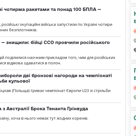
чі чотирма ракетами та понад 100 БПЛА —
, російські окупаційні війська запустили по Україні чотири
рних безпілотників.
 — знищили: бійці ССО провчили російського
ій поділилися наочним прикладом того, чим для російських
ися відмова здаватися в полон.
ибороли дві бронзові нагороди на чемпіонаті
ьби кульової
 Вроцлав (Польща) триває чемпіонат Європи U23 зі стрільби
 з Австралії Брока Тенанта Грінвуда
аїну, хоча в нього немає тут жодних коренів.