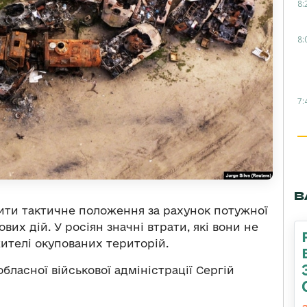
8:
8:
7:
В
ти тактичне положення за рахунок потужної
их дій. У росіян значні втрати, які вони не
ителі окупованих територій.
бласної військової адміністрації Сергій