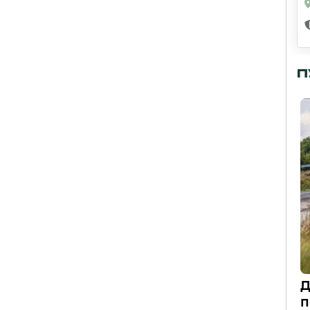
П
Д
п