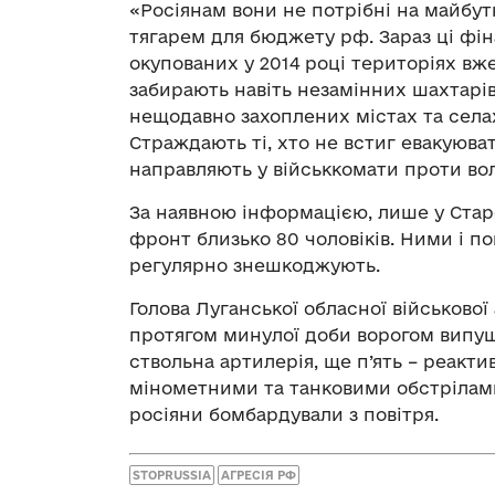
«Росіянам вони не потрібні на майбут
тягарем для бюджету рф. Зараз ці фін
окупованих у 2014 році територіях вже
забирають навіть незамінних шахтарі
нещодавно захоплених містах та селах
Страждають ті, хто не встиг евакуюват
направляють у військкомати проти волі
За наявною інформацією, лише у Стар
фронт близько 80 чоловіків. Ними і п
регулярно знешкоджують.
Голова Луганської обласної військової
протягом минулої доби ворогом випуще
ствольна артилерія, ще п’ять – реакти
мінометними та танковими обстрілами
росіяни бомбардували з повітря.
STOPRUSSIA
АГРЕСІЯ РФ