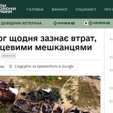
ГОЛОВНА
ВАКАНСІЇ
СОЦЗАХИСТ
ПРО 
ДОВІДНИК ВЕТЕРАНА
г щодня зазнає втрат,
9:
ісцевими мешканцями
НОВИНИ
9:
Слідкуйте за АрміяInform в Google
хв.
9:
9:
8: