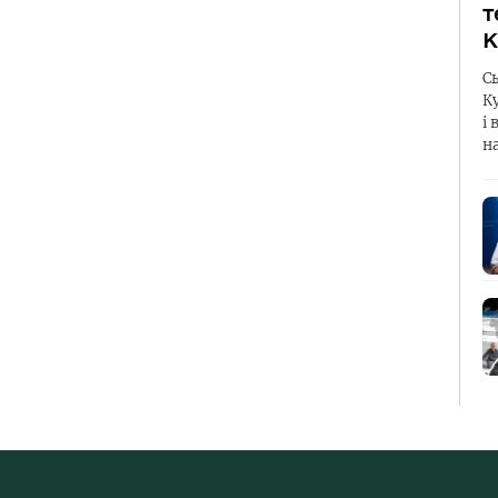
т
К
С
К
і 
н