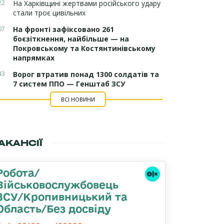
22
На Харківщині жертвами російського удару
стали троє цивільних
07
На фронті зафіксовано 261
боєзіткнення, найбільше — на
Покровському та Костянтинівському
напрямках
43
Ворог втратив понад 1300 солдатів та
7 систем ППО — Генштаб ЗСУ
ВСІ НОВИНИ
АКАНСІЇ
Робота/
Військовослужбовець
ЗСУ/Кропивницький та
Область/Без досвіду