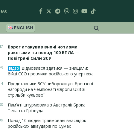
НАС
ENGLISH
47
Ворог атакував вночі чотирма
ракетами та понад 100 БПЛА —
Повітряні Сили ЗСУ
29
Відмовився здатися — знищили:
ВІДЕО
бійці ССО провчили російського упертюха
14
Представники ЗСУ вибороли дві бронзові
нагороди на чемпіонаті Європи U23 зі
стрільби кульової
00
Пам’яті штурмовика з Австралії Брока
Тенанта Грінвуда
39
Понад 10 людей травмовані внаслідок
російських авіаударів по Сумах