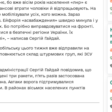
нє, бо вже вісім років населення «лнр» є
ансові втрати чоловіки й відпрацьовують. На
 мобілізували усіх, кого можна. Зараз
в. Ейфорія «асвабаждения» швидко минула і у
. Бо потрібно виправдовуватися на фронті.
ися в безпечні регіони України. Їх
», – написав Сергій Гайдай.
обільську цього тижня вже відправили на
оповнюється склад штурмових груп, які ЗСУ
 адміністрації Сергій Гайдай повідомив, що
ні три ракети, п’ять разів застосована
вна. Аатаки ворога підтримувалися
. В районах вісьмох населених пунктів