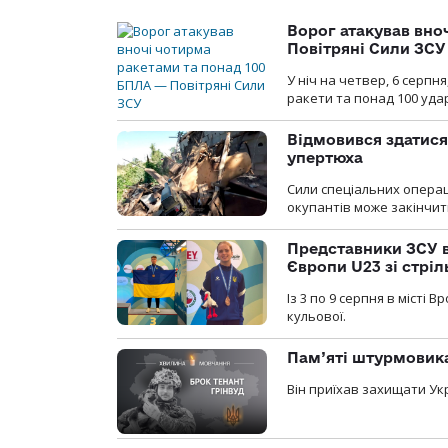
Ворог атакував вно
Повітряні Сили ЗСУ
У ніч на четвер, 6 серпня
ракети та понад 100 уда
Відмовився здатися
упертюха
Сили спеціальних операц
окупантів може закінчит
Представники ЗСУ в
Європи U23 зі стріл
Із 3 по 9 серпня в місті
кульової.
Пам’яті штурмовика
Він приїхав захищати Укр