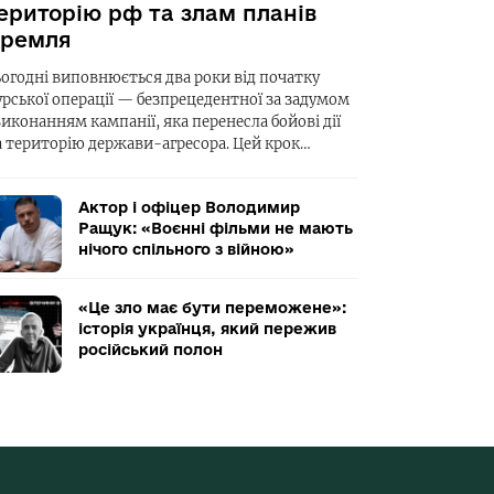
ериторію рф та злам планів
ремля
ьогодні виповнюється два роки від початку
урської операції — безпрецедентної за задумом
виконанням кампанії, яка перенесла бойові дії
а територію держави-агресора. Цей крок…
Актор і офіцер Володимир
Ращук: «Воєнні фільми не мають
нічого спільного з війною»
«Це зло має бути переможене»:
історія українця, який пережив
російський полон