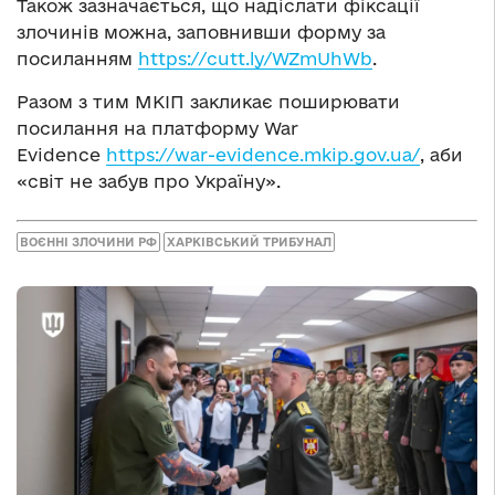
Також зазначається, що надіслати фіксації
злочинів можна, заповнивши форму за
посиланням
https://cutt.ly/WZmUhWb
.
Разом з тим МКІП закликає поширювати
посилання на платформу War
Evidence
https://war-evidence.mkip.gov.ua/
, аби
«світ не забув про Україну».
ВОЄННІ ЗЛОЧИНИ РФ
ХАРКІВСЬКИЙ ТРИБУНАЛ