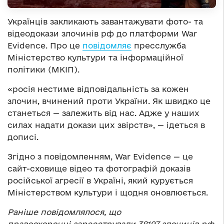
Українців закликають завантажувати фото- та
відеодокази злочинів рф до платформи War
Evidence. Про це
повідомляє
пресслужба
Міністерство культури та інформаційної
політики (МКІП).
«росія нестиме відповідальність за кожен
злочин, вчинений проти України. Як швидко це
станеться — залежить від нас. Адже у наших
силах надати докази цих звірств», — ідеться в
дописі.
Згідно з повідомленням, War Evidence — це
сайт-сховище відео та фотографій доказів
російської агресії в Україні, який курується
Міністерством культури і щодня оновлюється.
Раніше повідомлялося, що
правоохоронці зареєстрували 38197 злочинів рф