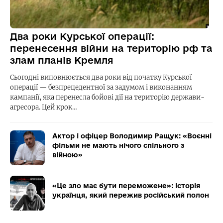
Два роки Курської операції:
перенесення війни на територію рф та
злам планів Кремля
Сьогодні виповнюється два роки від початку Курської
операції — безпрецедентної за задумом і виконанням
кампанії, яка перенесла бойові дії на територію держави-
агресора. Цей крок…
Актор і офіцер Володимир Ращук: «Воєнні
фільми не мають нічого спільного з
війною»
«Це зло має бути переможене»: історія
українця, який пережив російський полон