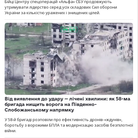
Бійці Центру спецоперацій «Альфа» СБУ продовжують
утримувати лідерство серед усіх складових Сил оборони
України за кількістю уражених і знищених цілей.
Від виявлення до удару — лічені хвилини: як 58-ма
бригада нищить ворога на Південно-
Слобожанському напрямку
У 58-й бригаді розповіли про ефективність дронів-«ждунів»,
боротьбу з ворожими БПЛА та модернізацію засобів безпілотної
війни.