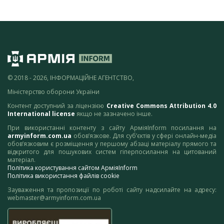
© 2018 - 2026, ІНФОРМАЦІЙНЕ АГЕНТСТВО,
Міністерство оборони України
Контент доступний за ліцензією
Creative Commons Attribution 4.0
International license
якщо не зазначено інше.
При використанні контенту з сайту АрміяInform посилання на
armyinform.com.ua
обов’язкове. Для суб’єктів у сфері онлайн-медіа
обов’язковим є розміщення у першому абзаці матеріалу прямого та
відкритого для пошукових систем гіперпосилання на цитований
матеріал.
Політика користування сайтом АрміяInform
Політика використання файлів cookie
Зауваження та пропозиції по роботі сайту надсилайте на адресу:
webmaster@armyinform.com.ua