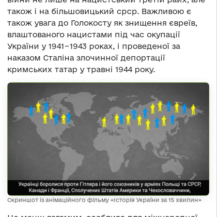
також і на більшовицький срср. Важливою є
також увага до Голокосту як знищення євреїв,
влаштованого нацистами під час окупації
України у 1941−1943 роках, і проведеної за
наказом Сталіна злочинної депортації
кримських татар у травні 1944 року.
Скриншот із анімаційного фільму «Історія України за 15 хвилин»