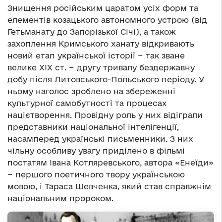
Знищення російським царатом усіх форм та
елементів козацького автономного устрою (від
Гетьманату до Запорізької Січі), а також
захоплення Кримського ханату відкривають
новий етап української історії − так зване
велике ХІХ ст. − другу тривалу бездержавну
добу після Литовського-Польського періоду. У
ньому наголос зроблено на збереженні
культурної самобутності та процесах
націєтворення. Провідну роль у них відіграли
представники національної інтелігенції,
насамперед українські письменники. З них
чільну особливу увагу приділено в фільмі
постатям Івана Котляревського, автора «Енеїди»
− першого поетичного твору українською
мовою, і Тараса Шевченка, який став справжнім
національним пророком.