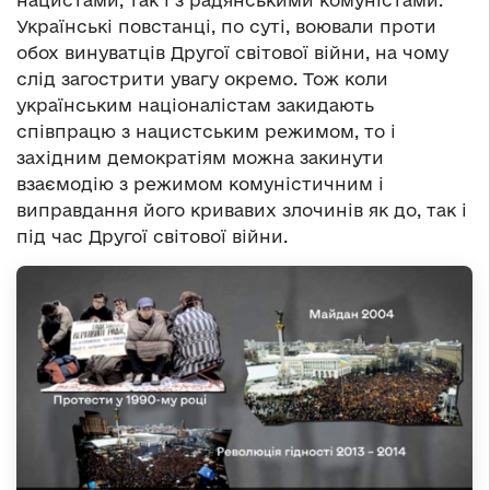
нацистами, так і з радянськими комуністами.
Українські повстанці, по суті, воювали проти
обох винуватців Другої світової війни, на чому
слід загострити увагу окремо. Тож коли
українським націоналістам закидають
співпрацю з нацистським режимом, то і
західним демократіям можна закинути
взаємодію з режимом комуністичним і
виправдання його кривавих злочинів як до, так і
під час Другої світової війни.