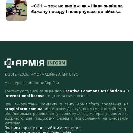
«СЗЧ — теж не вихід»: як «Ніка» знайшла
бажану посаду і повернулася до війська
© 2018 - 2026, ІНФОРМАЦІЙНЕ АГЕНТСТВО,
Міністерство оборони України
Контент доступний за ліцензією
Creative Commons Attribution 4.0
International license
якщо не зазначено інше.
При використанні контенту з сайту АрміяInform посилання на
armyinform.com.ua
обов’язкове. Для суб’єктів у сфері онлайн-медіа
обов’язковим є розміщення у першому абзаці матеріалу прямого та
відкритого для пошукових систем гіперпосилання на цитований
матеріал.
Політика користування сайтом АрміяInform
Політика використання файлів cookie