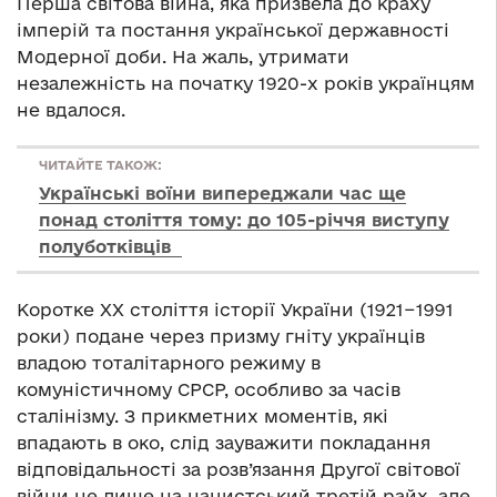
Перша світова війна, яка призвела до краху
імперій та постання української державності
Модерної доби. На жаль, утримати
незалежність на початку 1920-х років українцям
не вдалося.
ЧИТАЙТЕ ТАКОЖ:
Українські воїни випереджали час ще
понад століття тому: до 105-річчя виступу
полуботківців
Коротке ХХ століття історії України (1921−1991
роки) подане через призму гніту українців
владою тоталітарного режиму в
комуністичному СРСР, особливо за часів
сталінізму. З прикметних моментів, які
впадають в око, слід зауважити покладання
відповідальності за розв’язання Другої світової
війни не лише на нацистський третій райх, але