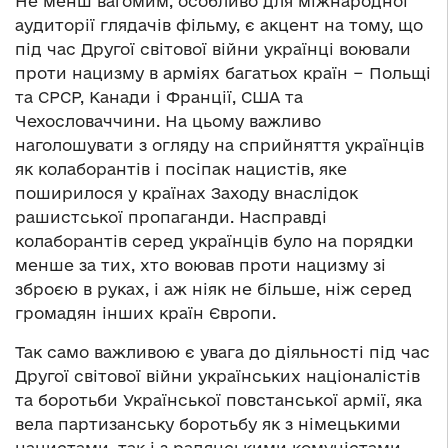
Не менш вагомим, особливо для міжнародної
аудиторії глядачів фільму, є акцент на тому, що
під час Другої світової війни українці воювали
проти нацизму в арміях багатьох країн − Польщі
та СРСР, Канади і Франції, США та
Чехословаччини. На цьому важливо
наголошувати з огляду на сприйняття українців
як колаборантів і посіпак нацистів, яке
поширилося у країнах Заходу внаслідок
рашистської пропаганди. Насправді
колаборантів серед українців було на порядки
менше за тих, хто воював проти нацизму зі
зброєю в руках, і аж ніяк не більше, ніж серед
громадян інших країн Європи.
Так само важливою є увага до діяльності під час
Другої світової війни українських націоналістів
та боротьби Української повстанської армії, яка
вела партизанську боротьбу як з німецькими