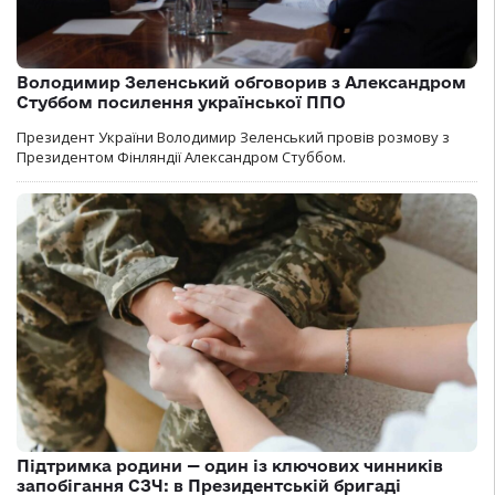
Володимир Зеленський обговорив з Александром
Стуббом посилення української ППО
Президент України Володимир Зеленський провів розмову з
Президентом Фінляндії Александром Стуббом.
Підтримка родини — один із ключових чинників
запобігання СЗЧ: в Президентській бригаді