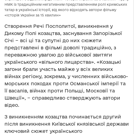
НМК із традиційним негативним представленням ролі кримських
татар в українські історії, від якого відходять автори фільму
«Історія України за 15 хвилин»
Створення Речі Посполитої, виникнення у
Дикому Полі козацтва, заснування Запорізької
Січі − всі ці та супутні до них сюжети
представлені в фільмі доволі традиційно, з
переважною увагою до військової звитяги
українського «вільного лицарства». «Козацькі
загони брали участь майже у всіх великих
війнах регіону, зокрема, у численних військово-
морських походах проти Османської імперії та
її васалів, війнах проти Польщі, Московії та
Швеції», − справедливо стверджують автори
відео.
З виникненням козацтва починається другий
після виникнення Київської князівської держави
ключовий сюжет українського