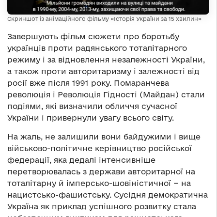
Скриншот із анімаційного фільму «Історія України за 15 хвилин»
Завершують фільм сюжети про боротьбу
українців проти радянського тоталітарного
режиму і за відновлення незалежності України,
а також проти авторитаризму і залежності від
росії вже після 1991 року. Помаранчева
революція і Революція Гідності (Майдан) стали
подіями, які визначили обличчя сучасної
України і привернули увагу всього світу.
На жаль, не залишили вони байдужими і вище
військово-політичне керівництво російської
федерації, яка дедалі інтенсивніше
перетворювалась з держави авторитарної на
тоталітарну й імперсько-шовіністичної − на
нацистсько-фашистську. Сусідня демократична
Україна як приклад успішного розвитку стала