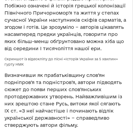
Побіжно означені й історія грецької колонізації
Північного Причорномор’я та життя у степах
сучасної України наступників скіфів сарматів, а
згодом і готів. Це зрозуміло − авторів цікавлять
насамперед предки українців, говорити про
яких більш-менш обґрунтовано можна хіба що
від середини І тисячоліття нашої ери.
Скриншот із відеокліпу до пісні «Історія України за 5 хвилин»
гурту НМК
Визначивши як прабатьківщину слов’ян
подніпров’я та подністров’я, автори підводять
сюжет до появи перших слов’янських
протодержавних утворень. Найважливішим із
них зрештою стане Русь, витоки якої сягають
ІХ ст. «З неї найчастіше і починають відлік
української державності» − справедливо
стверджують автори фільму.