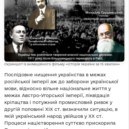
Скриншот із анімаційного фільму «Історія України за 15 хвилин»
Послідовне нищення українства в межах
російської імперії аж до заборони української
мови, відносно вільне національне життя у
межах Австро-Угорської імперії, ліквідація
кріпацтва і потужний промисловий ривок у
другій половині ХІХ ст. визначили ситуацію, в
якій український народ увійшов у ХХ ст.
Процеси націєтворення суттєво прискорила