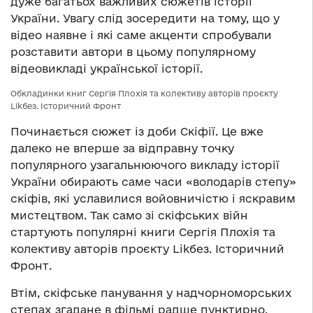
дуже багатьох важливих сюжетів історії
України. Увагу слід зосередити на тому, що у
відео наявне і які саме акценти спробували
розставити автори в цьому популярному
відеовикладі української історії.
Обкладинки книг Сергія Плохія та колективу авторів проєкту
Likбез. Історичний Фронт
Починається сюжет із доби Скіфії. Це вже
далеко не вперше за відправну точку
популярного узагальнюючого викладу історії
України обирають саме часи «володарів степу»
скіфів, які уславилися войовничістю і яскравим
мистецтвом. Так само зі скіфських війн
стартують популярні книги Сергія Плохія та
колективу авторів проєкту Likбез. Історичний
Фронт.
Втім, скіфське панування у надчорноморських
степах згадане в фільмі радше пунктирно.