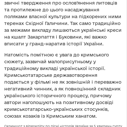
звичні твердження про ослов’янення литовців
та протилежне до цього насаджування
поляками власної культури на підкорених ними
теренах Східної Галичини. Так само традиційно
за межами викладу лишаються українські креси
на кшалт Закарпаття і Буковини, які важко
вписати у гранд-наратив історії України.
Натомість помітною є увага до кримського
сюжету, зазвичай малоприсутньому у
традиційному викладі української історії.
Кримськотатарське державотворення
подається у фільмі не як зовнішній і переважно
негативний чинник, а як повноцінний складник
українського історичного процесу, причому
автори наголошують на позитивному досвіді
кримськотатарсько-українських стосунків,
союзах козаків із Кримським ханатом.
Скриншот з відеокліпу до пісні «Історія України за 5 хвилин» гурту