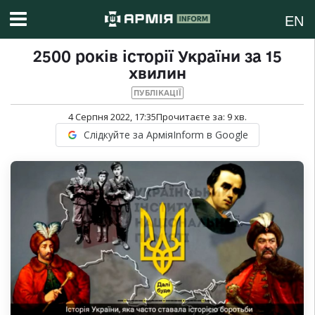
EN
2500 років історії України за 15
хвилин
ПУБЛІКАЦІЇ
4 Серпня 2022, 17:35
Прочитаєте за:
9
хв.
Слідкуйте за АрміяInform в Google