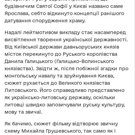
будівничим Святої Софії у Києві названо саме
Ярослава, себто відкинуто концепції ранішого
датування спорудження храму.
Надалі лейтмотивом викладу стає насамперед
висвітлення творення української державності.
Від Київської держави давньоруських князів
місток перекинуто до Руського королівства
Данила Галицького (Галицько-Волинського
князівства). Звідти ж, після побіжної згадки про
монгольську навалу та зруйнування Києва,
сюжет рухається до Великого князівства
Литовського. Його справедливо представлено
як українсько-литовську державу, оскільки
литовці швидко запозичували руську культуру,
мову та звичаї.
Як бачимо, сюжет фільму відтворює звичну
схему Михайла Грушевського, так само як і