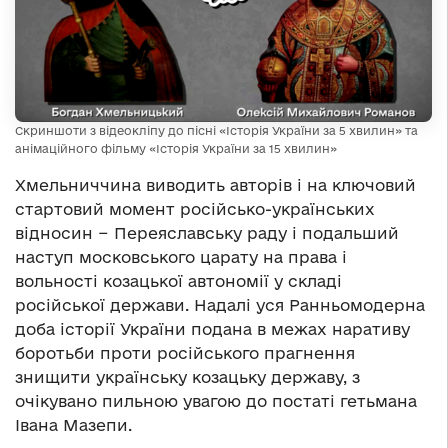
Скриншоти з відеокліпу до пісні «Історія України за 5 хвилин» та
анімаційного фільму «Історія України за 15 хвилин»
Хмельниччина виводить авторів і на ключовий
стартовий момент російсько-українських
відносин − Переяславську раду і подальший
наступ московського царату на права і
вольності козацької автономії у складі
російської держави. Надалі уся Ранньомодерна
доба історії України подана в межах наративу
боротьби проти російського прагнення
знищити українську козацьку державу, з
очікувано пильною увагою до постаті гетьмана
Івана Мазепи.