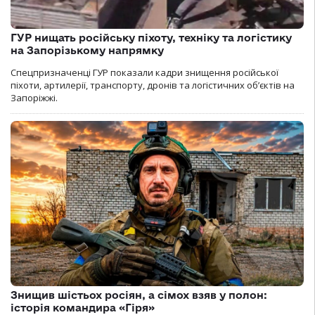
ГУР нищать російську піхоту, техніку та логістику
на Запорізькому напрямку
Спецпризначенці ГУР показали кадри знищення російської
піхоти, артилерії, транспорту, дронів та логістичних об’єктів на
Запоріжжі.
Знищив шістьох росіян, а сімох взяв у полон:
історія командира «Гіря»