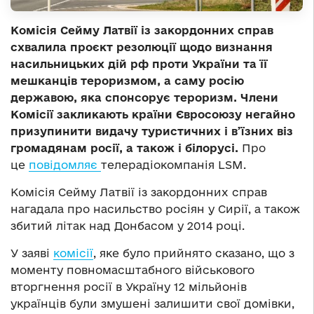
Комісія Сейму Латвії із закордонних справ
схвалила проєкт резолюції щодо визнання
насильницьких дій рф проти України та її
мешканців тероризмом, а саму росію
державою, яка спонсорує тероризм. Члени
Комісії закликають країни Євросоюзу негайно
призупинити видачу туристичних і в’їзних віз
громадянам росії, а також і білорусі.
Про
це
повідомляє
телерадіокомпанія LSM.
Комісія Сейму Латвії із закордонних справ
нагадала про насильство росіян у Сирії, а також
збитий літак над Донбасом у 2014 році.
У заяві
комісії
, яке було прийнято сказано, що з
моменту повномасштабного військового
вторгнення росії в Україну 12 мільйонів
українців були змушені залишити свої домівки,