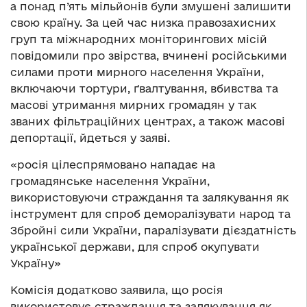
а понад п’ять мільйонів були змушені залишити
свою країну. За цей час низка правозахисних
груп та міжнародних моніторингових місій
повідомили про звірства, вчинені російськими
силами проти мирного населення України,
включаючи тортури, ґвалтування, вбивства та
масові утримання мирних громадян у так
званих фільтраційних центрах, а також масові
депортації, йдеться у заяві.
«росія цілеспрямовано нападає на
громадянське населення України,
використовуючи страждання та залякування як
інструмент для спроб деморалізувати народ та
Збройні сили України, паралізувати дієздатність
української держави, для спроб окупувати
Україну»
Комісія додатково заявила, що росія
використовує страждання та залякування як