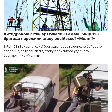
Антидронові сітки врятували «Хамві»: бійці 128-ї
бригади пережили атаку російської «Молнії»
Бійці 128-ї Закарпатської бригади, повертаючись із бойового
завдання, потрапили під атаку російського ударного
безпілотника «Молнія».