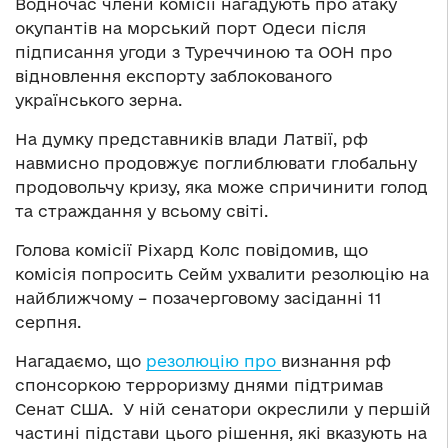
Водночас члени комісії нагадують про атаку
окупантів на морський порт Одеси після
підписання угоди з Туреччиною та ООН про
відновлення експорту заблокованого
українського зерна.
На думку представників влади Латвії, рф
навмисно продовжує поглиблювати глобальну
продовольчу кризу, яка може спричинити голод
та страждання у всьому світі.
Голова комісії Ріхард Колс повідомив, що
комісія попросить Сейм ухвалити резолюцію на
найближчому – позачерговому засіданні 11
серпня.
Нагадаємо, що
резолюцію про
визнання рф
спонсоркою терроризму днями підтримав
Сенат США. У ній сенатори окреслили у першій
частині підстави цього рішення, які вказують на