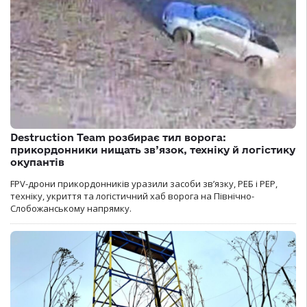
Destruction Team розбирає тил ворога:
прикордонники нищать зв’язок, техніку й логістику
окупантів
FPV-дрони прикордонників уразили засоби зв’язку, РЕБ і РЕР,
техніку, укриття та логістичний хаб ворога на Північно-
Слобожанському напрямку.