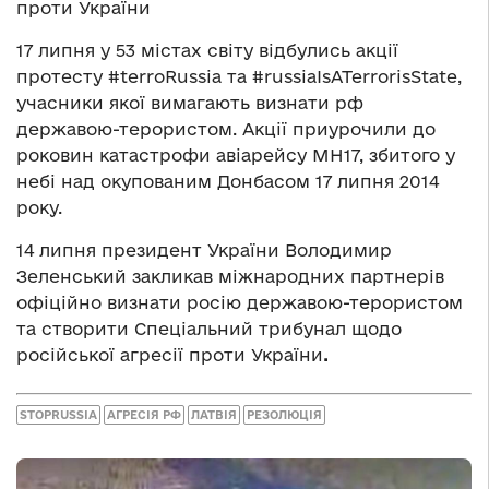
проти України
17 липня у 53 містах світу відбулись акції
протесту #terroRussia та #russiaIsATerrorisState,
учасники якої вимагають визнати рф
державою-терористом. Акції приурочили до
роковин катастрофи авіарейсу MH17, збитого у
небі над окупованим Донбасом 17 липня 2014
року.
14 липня президент України Володимир
Зеленський закликав міжнародних партнерів
офіційно визнати росію державою-терористом
та створити
Спеціальний трибунал щодо
російської агресії проти України
.
STOPRUSSIA
АГРЕСІЯ РФ
ЛАТВІЯ
РЕЗОЛЮЦІЯ