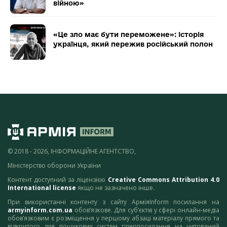
війною»
«Це зло має бути переможене»: історія
українця, який пережив російський полон
© 2018 - 2026, ІНФОРМАЦІЙНЕ АГЕНТСТВО,
Міністерство оборони України
Контент доступний за ліцензією
Creative Commons Attribution 4.0
International license
якщо не зазначено інше.
При використанні контенту з сайту АрміяInform посилання на
armyinform.com.ua
обов’язкове. Для суб’єктів у сфері онлайн-медіа
обов’язковим є розміщення у першому абзаці матеріалу прямого та
відкритого для пошукових систем гіперпосилання на цитований