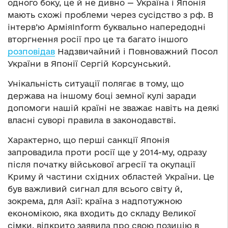
одного боку, це й не дивно — Україна і Японія
мають схожі проблеми через сусідство з рф. В
інтерв’ю АрміяInform буквально напередодні
вторгнення росії про це та багато іншого
розповідав
Надзвичайний і Повноважний Посол
України в Японії Сергій Корсунський.
Унікальність ситуації полягає в тому, що
держава на іншому боці земної кулі заради
допомоги нашій країні не зважає навіть на деякі
власні суворі правила в законодавстві.
Характерно, що перші санкції Японія
запровадила проти росії ще у 2014-му, одразу
після початку військової агресії та окупації
Криму й частини східних областей України. Це
був важливий сигнал для всього світу й,
зокрема, для Азії: країна з надпотужною
економікою, яка входить до складу Великої
сімки, відкрито заявила про свою позицію в