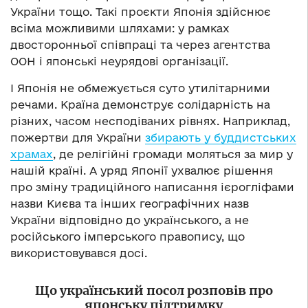
України тощо. Такі проєкти Японія здійснює
всіма можливими шляхами: у рамках
двосторонньої співпраці та через агентства
ООН і японські неурядові організації.
І Японія не обмежується суто утилітарними
речами. Країна демонструє солідарність на
різних, часом несподіваних рівнях. Наприклад,
пожертви для України
збирають у буддистських
храмах
, де релігійні громади моляться за мир у
нашій країні. А уряд Японії ухвалює рішення
про зміну традиційного написання ієрогліфами
назви Києва та інших географічних назв
України відповідно до українського, а не
російського імперського правопису, що
використовувався досі.
Що український посол розповів про
японську підтримку