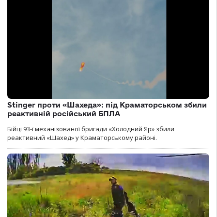
Stinger проти «Шахеда»: під Краматорськом збили
реактивній російський БПЛА
Бійці 93-ї механізованої бригади «Холодний Яр» збили
реактивний «Шахед» у Краматорському районі.