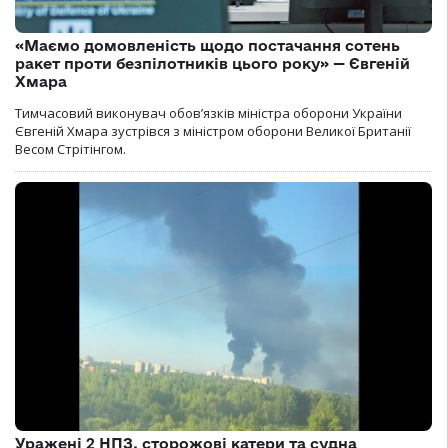
«Маємо домовленість щодо постачання сотень
ракет проти безпілотників цього року» — Євгеній
Хмара
Тимчасовий виконувач обов’язків міністра оборони України
Євгеній Хмара зустрівся з міністром оборони Великої Британії
Весом Стрітінгом.
Уражені 2 НПЗ, сторожові катери та судна