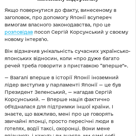
Якщо повернутися до факту, винесеному в
заголовок, про допомогу Японії всупереч
вимогам власного законодавства, про це
розповідав
посол Сергій Корсунський у своєму
новому інтерв’ю.
Він відзначив унікальність сучасних українсько-
японських відносин, коли «про дуже багато
речей треба говорити з приставкою “вперше”».
— Взагалі вперше в історії Японії іноземний
лідер виступив у парламенті Японії — це був
Президент Зеленський, — нагадав Сергій
Корсунський. — Вперше нація фактично
об’єдналася для підтримки іншої країни. І
знаєте, що важливо, мені про це говорять
звичайні японці, просто пересічні люди в
готелях, водії таксі, охоронці. Вони мене
впізнають і кажуть: ви знаєте, ми самі собі