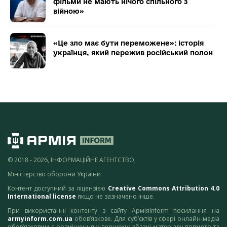
фільми не мають нічого спільного з
війною»
«Це зло має бути переможене»: історія
українця, який пережив російський полон
© 2018 - 2026, ІНФОРМАЦІЙНЕ АГЕНТСТВО,
Міністерство оборони України
Контент доступний за ліцензією
Creative Commons Attribution 4.0
International license
якщо не зазначено інше.
При використанні контенту з сайту АрміяInform посилання на
armyinform.com.ua
обов’язкове. Для суб’єктів у сфері онлайн-медіа
обов’язковим є розміщення у першому абзаці матеріалу прямого та