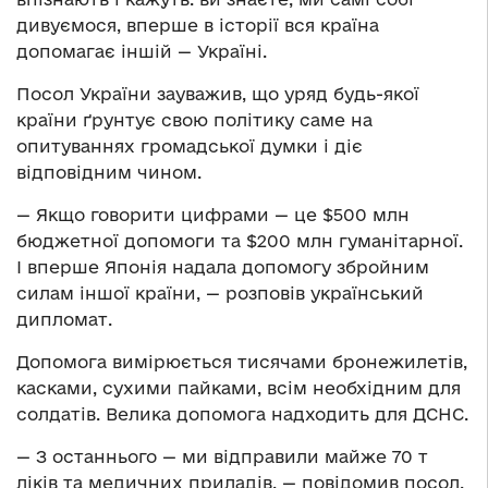
дивуємося, вперше в історії вся країна
допомагає іншій — Україні.
Посол України зауважив, що уряд будь-якої
країни ґрунтує свою політику саме на
опитуваннях громадської думки і діє
відповідним чином.
— Якщо говорити цифрами — це $500 млн
бюджетної допомоги та $200 млн гуманітарної.
І вперше Японія надала допомогу збройним
силам іншої країни, — розповів український
дипломат.
Допомога вимірюється тисячами бронежилетів,
касками, сухими пайками, всім необхідним для
солдатів. Велика допомога надходить для ДСНС.
— З останнього — ми відправили майже 70 т
ліків та медичних приладів, — повідомив посол.