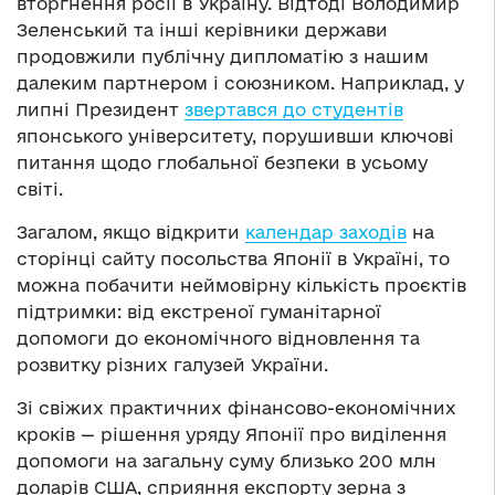
вторгнення росії в Україну. Відтоді Володимир
Зеленський та інші керівники держави
продовжили публічну дипломатію з нашим
далеким партнером і союзником. Наприклад, у
липні Президент
звертався до студентів
японського університету, порушивши ключові
питання щодо глобальної безпеки в усьому
світі.
Загалом, якщо відкрити
календар заходів
на
сторінці сайту посольства Японії в Україні, то
можна побачити неймовірну кількість проєктів
підтримки: від екстреної гуманітарної
допомоги до економічного відновлення та
розвитку різних галузей України.
Зі свіжих практичних фінансово-економічних
кроків — рішення уряду Японії про виділення
допомоги на загальну суму близько 200 млн
доларів США, сприяння експорту зерна з