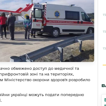
15
15
15
значно обмежено доступ до медичної та
прифронтовій зоні та на територіях,
 цим Міністерство охорони здоров’я розробило
В
 війни українці можуть подати попередню
ї.