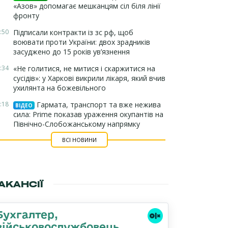
«Азов» допомагає мешканцям сіл біля лінії
фронту
:50
Підписали контракти із зс рф, щоб
воювати проти України: двох зрадників
засуджено до 15 років ув’язнення
:34
«Не голитися, не митися і скаржитися на
сусідів»: у Харкові викрили лікаря, який вчив
ухилянта на божевільного
:18
Гармата, транспорт та вже нежива
ВІДЕО
сила: Prime показав ураження окупантів на
Північно-Слобожанському напрямку
ВСІ НОВИНИ
АКАНСІЇ
Бухгалтер,
військовослужбовець