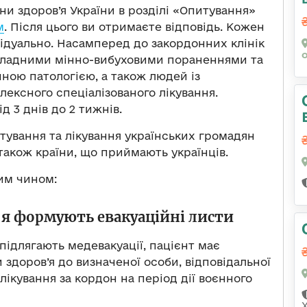
ни здоров’я України в розділі «Опитування»
м
. Після цього ви отримаєте відповідь. Кожен
відуально. Насамперед до закордонних клінік
складними мінно-вибуховими пораненнями та
чною патологією, а також людей із
ексного спеціалізованого лікування.
д 3 днів до 2 тижнів.
тування та лікування українських громадян
 також країни, що приймають українців.
ким чином:
’я формують евакуаційні листи
 підлягають медевакуації, пацієнт має
 здоров’я до визначеної особи, відповідальної
лікування за кордон на період дії воєнного