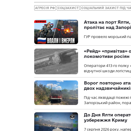
АГРЕСІЯ РФ
СОЦЗАХИСТ
СОЦІАЛЬНИЙ ЗАХИСТ ПІД Ч
Атака на порт Ялти
пролітає над Запор
ГУР провело морський па
«Рейд» «привітав» о
локомотиви росіян
Оператори 413-го полку 
відчутної шкоди логістиц
Ворог повторно ата
двох надзвичайникі
Під час ліквідації пожеж
Запорізький район, пор
До Дня Ялти операт
узбережжя Криму
7 серпня 2026 року, нап