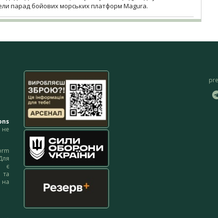
вели парад бойових морських платформ Magura.
pr
ons
не
orm
Для
м є
 та
 на