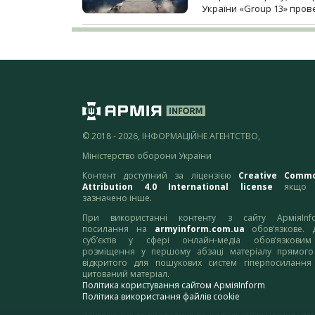
України «Group 13» про
© 2018 - 2026, ІНФОРМАЦІЙНЕ АГЕНТСТВО,
Міністерство оборони України
Контент доступний за ліцензією
Creative Comm
Attribution 4.0 International license
якщо 
зазначено інше.
При використанні контенту з сайту АрміяInf
посилання на
armyinform.com.ua
обов’язкове. 
суб’єктів у сфері онлайн-медіа обов’язкови
розміщення у першому абзаці матеріалу прямого
відкритого для пошукових систем гіперпосилання
цитований матеріал.
Політика користування сайтом АрміяInform
Політика використання файлів cookie