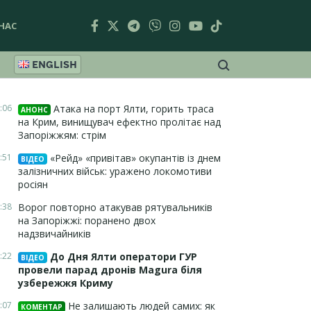
НАС
ENGLISH
:06
Атака на порт Ялти, горить траса
АНОНС
на Крим, винищувач ефектно пролітає над
Запоріжжям: стрім
:51
«Рейд» «привітав» окупантів із днем
ВІДЕО
залізничних військ: уражено локомотиви
росіян
:38
Ворог повторно атакував рятувальників
на Запоріжжі: поранено двох
надзвичайників
:22
До Дня Ялти оператори ГУР
ВІДЕО
провели парад дронів Magura біля
узбережжя Криму
:07
Не залишають людей самих: як
КОМЕНТАР