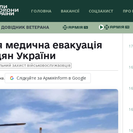
ГОЛОВНА
ВАКАНСІЇ
СОЦЗАХИСТ
ПРО 
ДОВІДНИК ВЕТЕРАНА
я медична евакуація
17
ян України
ЛЬНИЙ ЗАХИСТ ВІЙСЬКОВОСЛУЖБОВЦІВ
16
Слідкуйте за АрміяInform в Google
хв.
16
16
16