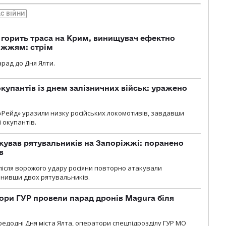
АС ВІЙНИ
, горить траса на Крим, винищувач ефектно
іжжям: стрім
рад до Дня Ялти.
купантів із днем залізничних військ: уражено
«Рейд» уразили низку російських локомотивів, завдавши
і окупантів.
кував рятувальників на Запоріжжі: поранено
в
і після ворожого удару росіяни повторно атакували
анивши двох рятувальників.
ори ГУР провели парад дронів Magura біля
ередодні Дня міста Ялта, оператори спецпідрозділу ГУР МО