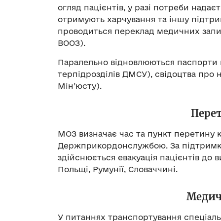
огляд пацієнтів, у разі потреби нада
отримують харчування та іншу підтри
проводиться переклад медичних запис
ВООЗ).
Паралельно відновлюються паспорти 
терпідрозділів ДМСУ), свідоцтва про 
Мін’юсту).
Пере
МОЗ визначає час та пункт перетину 
Держприкордонслужбою. За підтримки 
здійснюється евакуація пацієнтів до в
Польщі, Румунії, Словаччині.
Медич
У питаннях транспортування спеціал