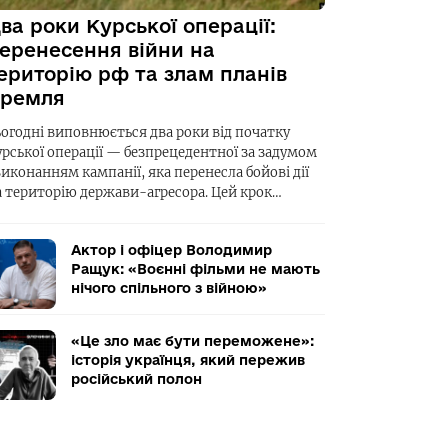
ва роки Курської операції:
еренесення війни на
ериторію рф та злам планів
ремля
ьогодні виповнюється два роки від початку
урської операції — безпрецедентної за задумом
виконанням кампанії, яка перенесла бойові дії
а територію держави-агресора. Цей крок…
Актор і офіцер Володимир
Ращук: «Воєнні фільми не мають
нічого спільного з війною»
«Це зло має бути переможене»:
історія українця, який пережив
російський полон