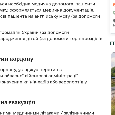
ється необхідна медична допомога, пацієнти
мку, оформляється медична документація,
ів пацієнта на англійську мову (за допомоги
громадян України (за допомоги
народження дітей (за допомоги терпідрозділів
П
тин кордону
кордону, узгоджує перетин з
обласної військової адміністрації
изначених клінік-хабів або аеропортів у
на евакуація
ьними медичними літаками / залізничними