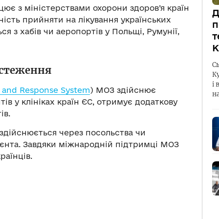
цює з міністерствами охорони здоров’я країн
Д
вність прийняти на лікування українських
п
я з хабів чи аеропортів у Польщі, Румунії,
т
К
С
дстеження
К
і 
g and Response System
)
МОЗ здійснює
н
ів у клініках країн ЄС, отримує додаткову
ів.
 здійснюється через посольства чи
ієнта. Завдяки міжнародній підтримці МОЗ
раїнців.