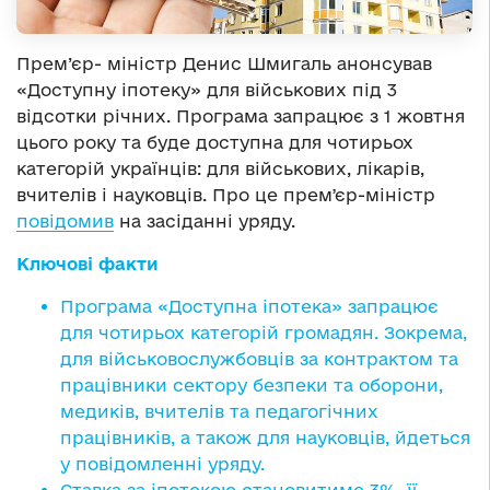
Прем’єр- міністр Денис Шмигаль анонсував
«Доступну іпотеку» для військових під 3
відсотки річних. Програма запрацює з 1 жовтня
цього року та буде доступна для чотирьох
категорій українців: для військових, лікарів,
вчителів і науковців. Про це премʼєр-міністр
повідомив
на засіданні уряду.
Ключові факти
Програма «Доступна іпотека» запрацює
для чотирьох категорій громадян. Зокрема,
для військовослужбовців за контрактом та
працівники сектору безпеки та оборони,
медиків, вчителів та педагогічних
працівників, а також для науковців, йдеться
у повідомленні уряду.
Ставка за іпотекою становитиме 3%, її