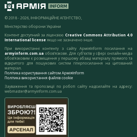
© 2018 - 2026, ІНФОРМАЦІЙНЕ АГЕНТСТВО,
Міністерство оборони України
Контент доступний за ліцензією
Creative Commons Attribution 4.0
International license
якщо не зазначено інше.
При використанні контенту з сайту АрміяInform посилання на
armyinform.com.ua
обов’язкове. Для суб’єктів у сфері онлайн-медіа
обов’язковим є розміщення у першому абзаці матеріалу прямого та
відкритого для пошукових систем гіперпосилання на цитований
матеріал.
Політика користування сайтом АрміяInform
Політика використання файлів cookie
Зауваження та пропозиції по роботі сайту надсилайте на адресу:
webmaster@armyinform.com.ua