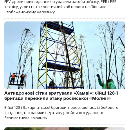
FPV-дрони прикордонників уразили засоби зв’язку, РЕБ і РЕР,
техніку, укриття та логістичний хаб ворога на Північно-
Слобожанському напрямку.
Антидронові сітки врятували «Хамві»: бійці 128-ї
бригади пережили атаку російської «Молнії»
Бійці 128-ї Закарпатської бригади, повертаючись із бойового
завдання, потрапили під атаку російського ударного
безпілотника «Молнія».