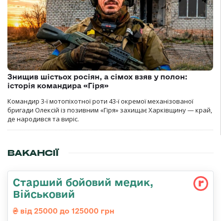
Знищив шістьох росіян, а сімох взяв у полон:
історія командира «Гіря»
Командир 3-ї мотопіхотної роти 43-ї окремої механізованої
бригади Олексій із позивним «Гіря» захищає Харківщину — край,
де народився та виріс.
ВАКАНСІЇ
Старший бойовий медик,
Військовий
від 25000 до 125000 грн