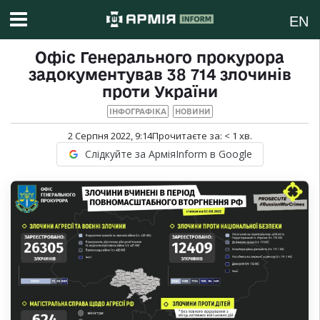
EN
Офіс Генерального прокурора
задокументував 38 714 злочинів
проти України
ІНФОГРАФІКА
НОВИНИ
2 Серпня 2022, 9:14
Прочитаєте за:
< 1
хв.
Слідкуйте за АрміяInform в Google