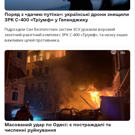
Поряд з «дачею путіна»: українські дрони знищили
ЗРК С-400 «Тріумф» у Геленджику
Підрозділи Сил безпілотних систем ЗСУ уразили ворожий
зенітний-ракетний комплекс ЗРК С-400 «Тріумф», та низку інших
важливих цілей противника.
Масований удар по Одесі: є постраждалі та
численні руйнування