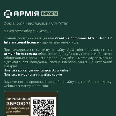
© 2018 - 2026, ІНФОРМАЦІЙНЕ АГЕНТСТВО,
Міністерство оборони України
Контент доступний за ліцензією
Creative Commons Attribution 4.0
International license
якщо не зазначено інше.
При використанні контенту з сайту АрміяInform посилання на
armyinform.com.ua
обов’язкове. Для суб’єктів у сфері онлайн-медіа
обов’язковим є розміщення у першому абзаці матеріалу прямого та
відкритого для пошукових систем гіперпосилання на цитований
матеріал.
Політика користування сайтом АрміяInform
Політика використання файлів cookie
Зауваження та пропозиції по роботі сайту надсилайте на адресу:
webmaster@armyinform.com.ua