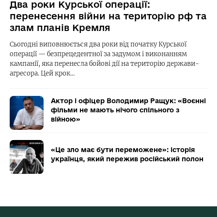
Два роки Курської операції:
перенесення війни на територію рф та
злам планів Кремля
Сьогодні виповнюється два роки від початку Курської
операції — безпрецедентної за задумом і виконанням
кампанії, яка перенесла бойові дії на територію держави-
агресора. Цей крок…
Актор і офіцер Володимир Ращук: «Воєнні
фільми не мають нічого спільного з
війною»
«Це зло має бути переможене»: історія
українця, який пережив російський полон