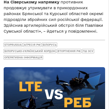
На Сіверському напрямку
противник
продовжує утримувати в прикордонних
районах Брянської та Курської областей окремі
підрозділи збройних сил російської федерації.
Здійснив артилерійський обстріл біля Павлівки
Сумської області», – йдеться у повідомленні.
STOPRUSSIA
АГРЕСІЯ РФ
БІЛОРУСЬ
БІЛОРУСЬКО-УКРАЇНСЬКИЙ КОРДОН
ВТОРГНЕННЯ РФ
ГШ ЗСУ
ОПЕРАТИВНА ІНФОРМАЦІЯ