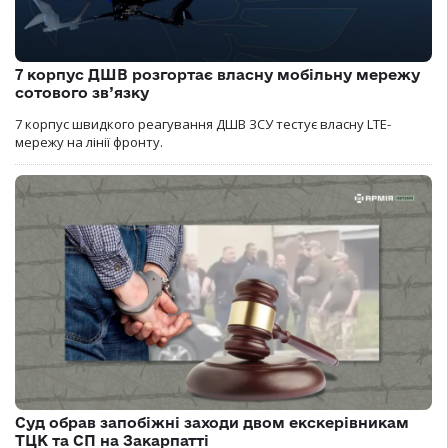
7 корпус ДШВ розгортає власну мобільну мережу
сотового зв’язку
7 корпус швидкого реагування ДШВ ЗСУ тестує власну LTE-
мережу на лінії фронту.
Суд обрав запобіжні заходи двом екскерівникам
ТЦК та СП на Закарпатті