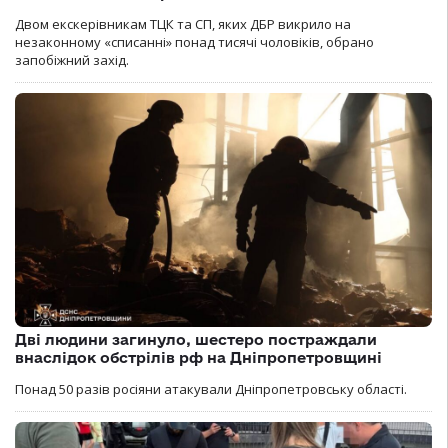
Двом екскерівникам ТЦК та СП, яких ДБР викрило на
незаконному «списанні» понад тисячі чоловіків, обрано
запобіжний захід.
Дві людини загинуло, шестеро постраждали
внаслідок обстрілів рф на Дніпропетровщині
Понад 50 разів росіяни атакували Дніпропетровську області.