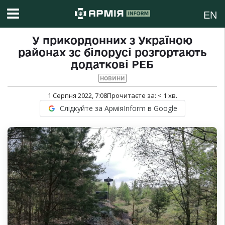
EN
У прикордонних з Україною
районах зс білорусі розгортають
додаткові РЕБ
НОВИНИ
1 Серпня 2022, 7:08
Прочитаєте за:
< 1
хв.
Слідкуйте за АрміяInform в Google