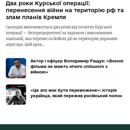
Два роки Курської операції:
перенесення війни на територію рф та
злам планів Кремля
Сьогодні виповнюється два роки від початку Курської
операції — безпрецедентної за задумом і виконанням
кампанії, яка перенесла бойові дії на територію держави-
агресора. Цей крок…
Актор і офіцер Володимир Ращук: «Воєнні
фільми не мають нічого спільного з
війною»
«Це зло має бути переможене»: історія
українця, який пережив російський полон