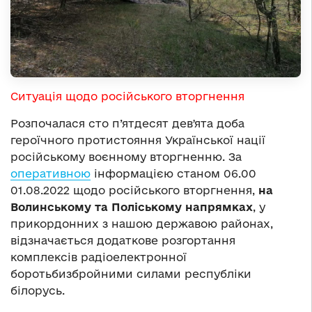
Ситуація щодо російського вторгнення
Розпочалася сто п’ятдесят девʼята доба
героїчного протистояння Української нації
російському воєнному вторгненню. За
оперативною
інформацією станом 06.00
01.08.2022 щодо російського вторгнення,
на
Волинському та Поліському напрямках
, у
прикордонних з нашою державою районах,
відзначається додаткове розгортання
комплексів радіоелектронної
боротьбизбройними силами республіки
білорусь.