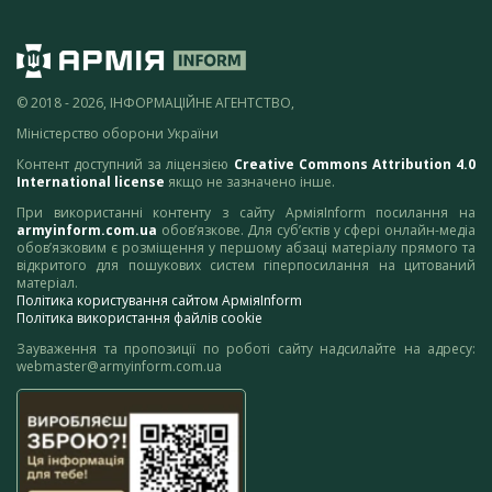
© 2018 - 2026, ІНФОРМАЦІЙНЕ АГЕНТСТВО,
Міністерство оборони України
Контент доступний за ліцензією
Creative Commons Attribution 4.0
International license
якщо не зазначено інше.
При використанні контенту з сайту АрміяInform посилання на
armyinform.com.ua
обов’язкове. Для суб’єктів у сфері онлайн-медіа
обов’язковим є розміщення у першому абзаці матеріалу прямого та
відкритого для пошукових систем гіперпосилання на цитований
матеріал.
Політика користування сайтом АрміяInform
Політика використання файлів cookie
Зауваження та пропозиції по роботі сайту надсилайте на адресу:
webmaster@armyinform.com.ua