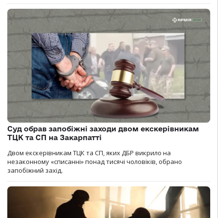
Суд обрав запобіжні заходи двом екскерівникам
ТЦК та СП на Закарпатті
Двом екскерівникам ТЦК та СП, яких ДБР викрило на
незаконному «списанні» понад тисячі чоловіків, обрано
запобіжний захід.