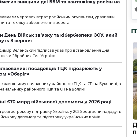
меги» знищили дві ББМ та вантажівку росіян на
и» завдали чергових втрат російським окупантам, уразивши
и та техніку забезпечення ворога.
П
и День Військ зв’язку та кібербезпеки ЗСУ, який
уть 8 серпня
димир Зеленський підписав указ про встановлення Дня
езпеки Збройних Сил України.
ілізованих: посадовців ТЦК підозрюють у
ром «Оберіг»
 колишньому начальнику районного ТЦК та СП на Буковині, а
начальнику районного ТЦК та СП на Волині.
їні €70 млрд військової допомоги у 2026 році
 довгострокову підтримку України: у 2026 році вони нададуть
ійськову допомогу та підготовку українських воїнів.
Д
п