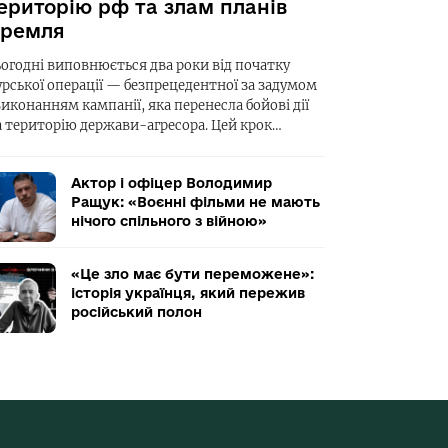
ериторію рф та злам планів
ремля
ьогодні виповнюється два роки від початку
урської операції — безпрецедентної за задумом
виконанням кампанії, яка перенесла бойові дії
а територію держави-агресора. Цей крок…
Актор і офіцер Володимир
Ращук: «Воєнні фільми не мають
нічого спільного з війною»
«Це зло має бути переможене»:
історія українця, який пережив
російський полон