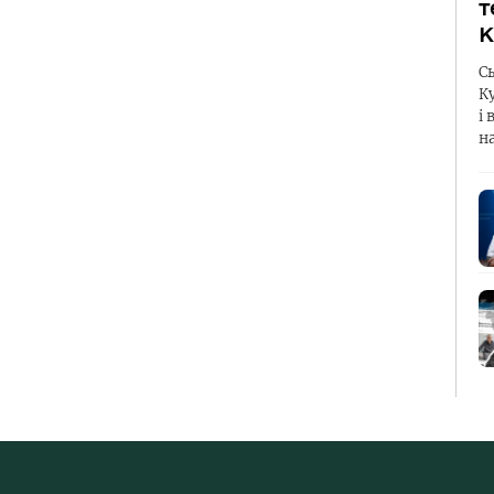
т
К
С
К
і 
н