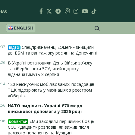
НАС
ENGLISH
:37
Спецпризначенці «Омеги» знищили
ВІДЕО
дві ББМ та вантажівку росіян на Донеччині
:26
В Україні встановили День Військ зв’язку
та кібербезпеки ЗСУ, який щороку
відзначатимуть 8 серпня
:14
120 неіснуючих мобілізованих: посадовців
ТЦК підозрюють у махінаціях з реєстром
«Оберіг»
:56
НАТО виділить Україні €70 млрд
військової допомоги у 2026 році
:38
«Ми заходили першими»: боєць
КОМЕНТАР
ССО «Дацент» розповів, як вижив після
важкого поранення на Курщині