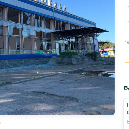
17
17
16
В
я