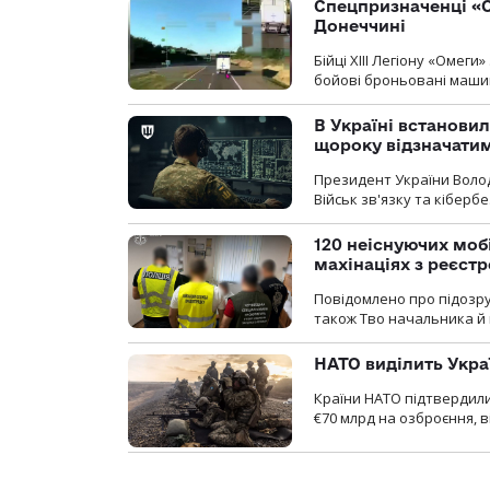
Спецпризначенці «О
Донеччині
Бійці ХІІІ Легіону «Омег
бойові броньовані машин
В Україні встановил
щороку відзначатим
Президент України Воло
Військ зв'язку та кіберб
120 неіснуючих моб
махінаціях з реєст
Повідомлено про підозру
також Тво начальника й 
НАТО виділить Укра
Країни НАТО підтвердили
€70 млрд на озброєння, в