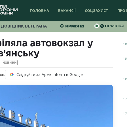
ГОЛОВНА
ВАКАНСІЇ
СОЦЗАХИСТ
ПРО 
ДОВІДНИК ВЕТЕРАНА
іляла автовокзал у
18
в’янську
18
НОВИНИ
Слідкуйте за АрміяInform в Google
хв.
18
17
17