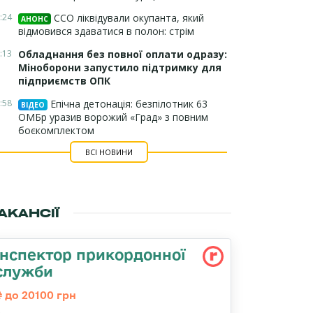
:24
ССО ліквідували окупанта, який
АНОНС
відмовився здаватися в полон: стрім
:13
Обладнання без повної оплати одразу:
Міноборони запустило підтримку для
підприємств ОПК
:58
Епічна детонація: безпілотник 63
ВІДЕО
ОМБр уразив ворожий «Град» з повним
боєкомплектом
ВСІ НОВИНИ
АКАНСІЇ
Інспектор прикордонної
служби
до 20100 грн