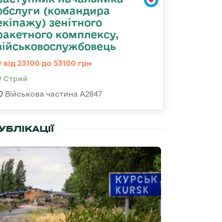
обслуги (командира
екіпажу) зенітного
ракетного комплексу,
військовослужбовець
від 23100 до 53100 грн
Стрий
Військова частина А2847
УБЛІКАЦІЇ