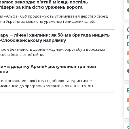
влює рекорди: п’ятий місяць поспіль
лідери за кількістю уражень ворога
цій «Альфа» СБУ продовжують утримувати лідерство серед
ни України за кількістю уражених і знищених цілей.
ару — лічені хвилини: як 58-ма бригада нищить
о-Слобожанському напрямку
и про ефективність дронів-«ждунів», боротьбу з ворожими
обів безпілотної війни.
» в додатку Армія+ долучилися три нові
рони
и зі знижками одяг і взуття, зброю та туристичне
єднанню до програми компаній ARBER, ІБІС та RIFT.