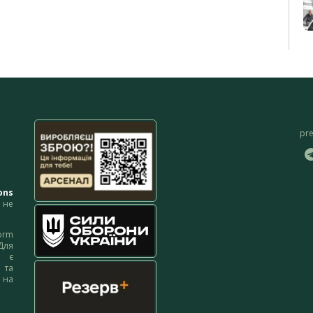
pr
ons
не
orm
Для
м є
 та
 на