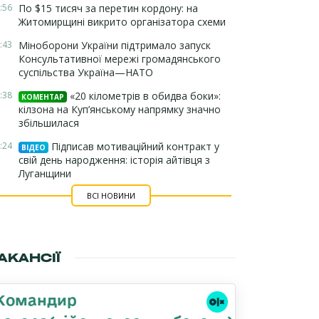
:56
По $15 тисяч за перетин кордону: на
Житомирщині викрито організатора схеми
:43
Міноборони України підтримало запуск
Консультативної мережі громадянського
суспільства Україна—НАТО
:38
«20 кілометрів в обидва боки»:
КОМЕНТАР
кілзона на Куп’янському напрямку значно
збільшилася
:24
Підписав мотиваційний контракт у
ВІДЕО
свій день народження: історія айтівця з
Луганщини
ВСІ НОВИНИ
АКАНСІЇ
Командир