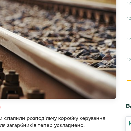
12
12
12
12
В
я
ни спалили розподільчу коробку керування
ля загарбників тепер ускладнено.