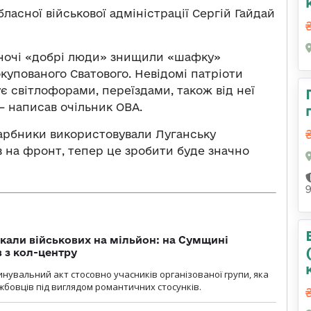
ласної військової адміністрації Сергій Гайдай
 ночі «добрі люди» знищили «шафку»
купованого Сватового. Невідомі патріоти
ує світлофорами, переїздами, також від неї
– написав очільник ОВА.
агарбники використовували Луганську
в на фронт, тепер це зробити буде значно
укали військових на мільйон: на Сумщині
 з кол-центру
нувальний акт стосовно учасників організованої групи, яка
бовців під виглядом романтичних стосунків.