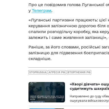
Про це повідомив голова Луганської об
у
Телеграм
.
«Луганські партизани працюють: цієї
керування залізничною дорогою біля о
спалили розподільчу коробку, яка кер
залежить і саме живлення залізниці», 
Раніше, за його словами, російські з
залізницю для підвезення боєприпасі
складніше.
STOPRUSSIA
АГРЕСІЯ РФ
ВТОРГНЕННЯ РФ
«Хворі дівчата» ош
судитимуть шахраїв
Направлено до суду обви
ошукувала військовослуж