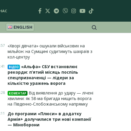
НАС
ENGLISH
:57
«Хворі дівчата» ошукали військових на
мільйон: на Сумщині судитимуть шахраїв з
кол-центру
:41
«Альфа» СБУ встановлює
ВІДЕО
рекорди: п’ятий місяць поспіль
спецпризначенці — лідери за
кількістю уражень ворога
:28
Від виявлення до удару — лічені
КОМЕНТАР
хвилини: як 58-ма бригада нищить ворога
на Південно-Слобожанському напрямку
:11
До програми «Плюси» в додатку
Армія+ долучилися три нові компанії
— Міноборони