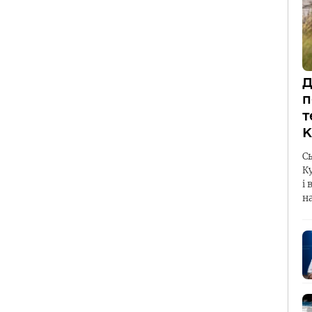
Д
п
т
К
С
К
і 
н