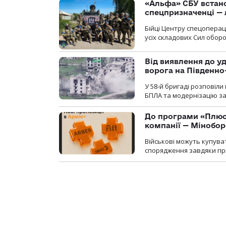
«Альфа» СБУ встано
спецпризначенці — 
Бійці Центру спецопера
усіх складових Сил оборо
Від виявлення до уд
ворога на Південн
У 58-й бригаді розповіл
БПЛА та модернізацію зас
До програми «Плюси
компанії — Мінобо
Військові можуть купуват
спорядження завдяки при