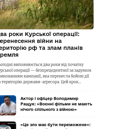
ва роки Курської операції:
еренесення війни на
ериторію рф та злам планів
ремля
ьогодні виповнюється два роки від початку
урської операції — безпрецедентної за задумом
виконанням кампанії, яка перенесла бойові дії
а територію держави-агресора. Цей крок…
Актор і офіцер Володимир
Ращук: «Воєнні фільми не мають
нічого спільного з війною»
«Це зло має бути переможене»: