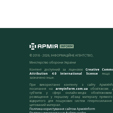
© 2018 - 2026, ІНФОРМАЦІЙНЕ АГЕНТСТВО,
Міністерство оборони України
Контент доступний за ліцензією
Creative Comm
Attribution 4.0 International license
якщо 
зазначено інше.
При використанні контенту з сайту АрміяInf
посилання на
armyinform.com.ua
обов’язкове. 
суб’єктів у сфері онлайн-медіа обов’язкови
розміщення у першому абзаці матеріалу прямого
відкритого для пошукових систем гіперпосилання
цитований матеріал.
Політика користування сайтом АрміяInform
Політика використання файлів cookie