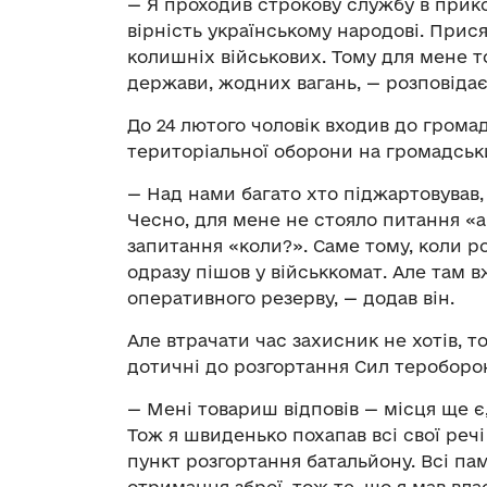
— Я проходив строкову службу в прико
вірність українському народові. Присяг
колишніх військових. Тому для мене т
держави, жодних вагань, — розповідає
До 24 лютого чоловік входив до громад
територіальної оборони на громадськи
— Над нами багато хто піджартовував,
Чесно, для мене не стояло питання «а 
запитання «коли?». Саме тому, коли 
одразу пішов у військкомат. Але там в
оперативного резерву, — додав він.
Але втрачати час захисник не хотів, то
дотичні до розгортання Сил тероборо
— Мені товариш відповів — місця ще є
Тож я швиденько похапав всі свої речі
пункт розгортання батальйону. Всі па