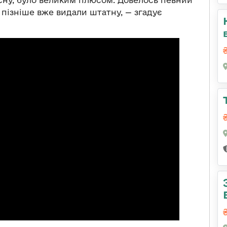
асну, було великим плюсом. Довелось певний
 пізніше вже видали штатну, — згадує