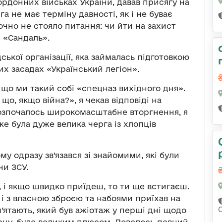
рдонних військах України, давав присягу на
а не має терміну давності, як і не буває
очно не стояло питання: чи йти на захист
 «Сандаль».
ської організації, яка займалась підготовкою
х засадах «Український легіон».
 що ми такий собі «спецназ вихідного дня».
що, якщо війна?», я чекав відповіді на
розпочалось широкомасштабне вторгнення, я
же була дуже велика черга із хлопців
му одразу зв’язався зі знайомими, які були
ни ЗСУ.
, і якщо швидко приїдеш, то ти ще встигаєш.
 і з власною зброєю та набоями приїхав на
м’ятають, який був ажіотаж у перші дні щодо