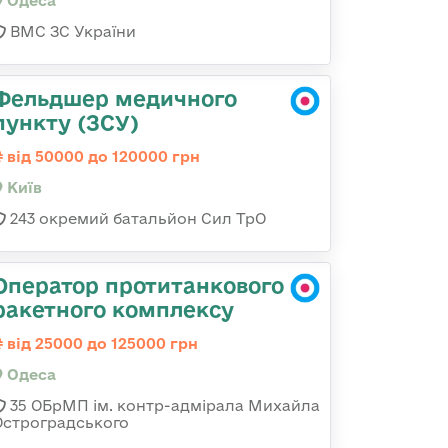
Одеса
ВМС ЗС України
Фельдшер медичного
пункту (ЗСУ)
від 50000 до 120000 грн
Київ
243 окремий батальйон Сил ТрО
Оператор протитанкового
ракетного комплексу
від 25000 до 125000 грн
Одеса
35 ОБрМП ім. контр-адмірала Михайла
Остроградського