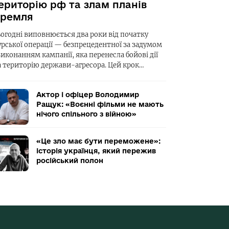
ериторію рф та злам планів
ремля
ьогодні виповнюється два роки від початку
урської операції — безпрецедентної за задумом
виконанням кампанії, яка перенесла бойові дії
а територію держави-агресора. Цей крок…
Актор і офіцер Володимир
Ращук: «Воєнні фільми не мають
нічого спільного з війною»
«Це зло має бути переможене»:
історія українця, який пережив
російський полон