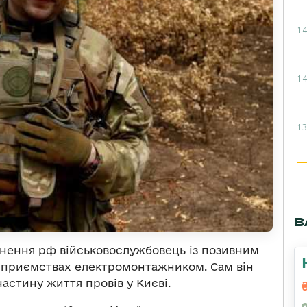
14
14
13
В
нення рф військовослужбовець із позивним
дприємствах електромонтажником. Сам він
астину життя провів у Києві.