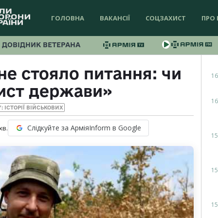
ГОЛОВНА
ВАКАНСІЇ
СОЦЗАХИСТ
ПРО 
ДОВІДНИК ВЕТЕРАНА
не стояло питання: чи
16
хист держави»
16
Y: ІСТОРІЇ ВІЙСЬКОВИХ
Слідкуйте за АрміяInform в Google
хв.
15
15
15