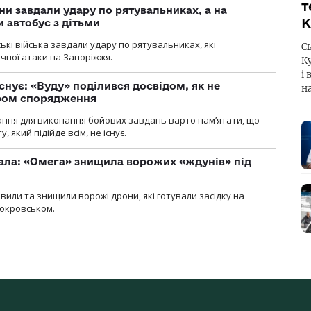
т
ни завдали удару по рятувальниках, а на
К
 автобус з дітьми
йські війська завдали удару по рятувальниках, які
С
ічної атаки на Запоріжжя.
К
і 
снує: «Вуду» поділився досвідом, як не
н
ром спорядження
ання для виконання бойових завдань варто пам’ятати, що
 який підійде всім, не існує.
ала: «Омега» знищила ворожих «ждунів» під
вили та знищили ворожі дрони, які готували засідку на
Покровськом.