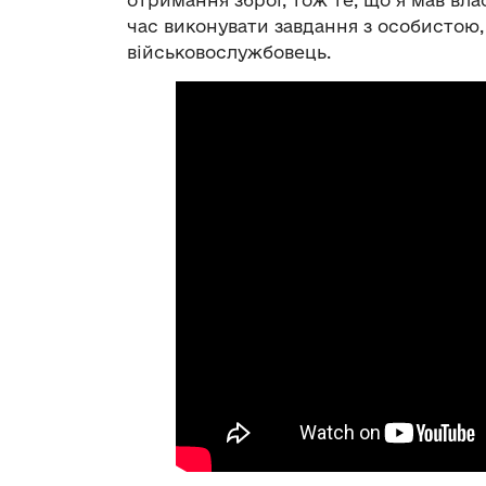
отримання зброї, тож те, що я мав вл
час виконувати завдання з особистою,
військовослужбовець.