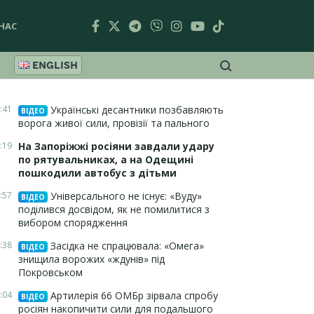
НАС
ENGLISH
:41
Українські десантники позбавляють
ВІДЕО
ворога живої сили, провізії та пального
:19
На Запоріжжі росіяни завдали удару
по рятувальниках, а на Одещині
пошкодили автобус з дітьми
:57
Універсального не існує: «Вуду»
ВІДЕО
поділився досвідом, як не помилитися з
вибором спорядження
:38
Засідка не спрацювала: «Омега»
ВІДЕО
знищила ворожих «ждунів» під
Покровськом
:04
Артилерія 66 ОМБр зірвала спробу
ВІДЕО
росіян накопичити сили для подальшого