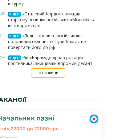
штурму
:39
«Сталевий Кордон» знищив
ВІДЕО
стартову позицію російських «Молній» та
інші ворожі цілі
:11
«Ледь говорить російською»:
ВІДЕО
полонений окупант із Туви благає не
повертати його до рф
:54
Рій «Баракуд» зірвав ротацію
ВІДЕО
противника, знищивши ворожий десант
ВСІ НОВИНИ
АКАНСІЇ
Начальник лазні
від 22000 до 22000 грн