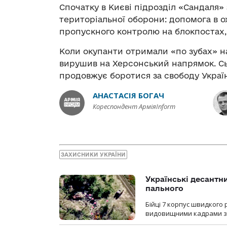
Спочатку в Києві підрозділ «Сандаля
територіальної оборони: допомога в о
пропускного контролю на блокпостах, о
Коли окупанти отримали «по зубах» н
вирушив на Херсонський напрямок. Сьо
продовжує боротися за свободу Україн
АНАСТАСІЯ БОГАЧ
Кореспондент АрміяInform
ЗАХИСНИКИ УКРАЇНИ
Українські десантни
пального
Бійці 7 корпус швидкого
видовищними кадрами з 