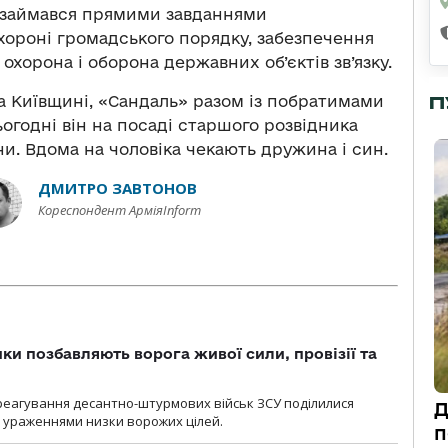
» займався прямими завданнями
хороні громадського порядку, забезпечення
хорона і оборона державних об’єктів зв’язку.
П
а Київщині, «Сандаль» разом із побратимами
годні він на посаді старшого розвідника
и. Вдома на чоловіка чекають дружина і син.
ДМИТРО ЗАВТОНОВ
Кореспондент АрміяInform
ки позбавляють ворога живої сили, провізії та
 реагування десантно-штурмових військ ЗСУ поділилися
Д
ураженнями низки ворожих цілей.
п