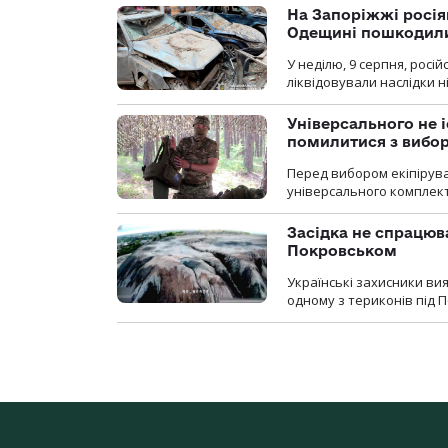
На Запоріжжі росія
Одещині пошкодили
У неділю, 9 серпня, росі
ліквідовували наслідки н
Універсального не і
помилитися з вибо
Перед вибором екіпірув
універсального комплекту,
Засідка не спрацюв
Покровськом
Українські захисники вия
одному з териконів під 