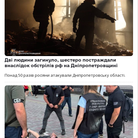
Дві людини загинуло, шестеро постраждали
внаслідок обстрілів рф на Дніпропетровщині
Понад 50 разів росіяни атакували Дніпропетровську області.