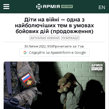
EN
Діти на війні — одна з
найболючіших тем в умовах
бойових дій (продовження)
АКТУАЛЬНІ НОВИНИ
ПУБЛІКАЦІЇ
30 Липня 2022, 9:50
Прочитаєте за:
7
хв.
Слідкуйте за АрміяInform в Google