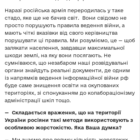
Наразі російська армія переродилась у таке
стадо, яке ще не бачив світ. Вони свідомо не
просто порушують правила ведення війни, а
мають чіткі вказівки від свого керівництва
порушувати ці правила. Ми розуміємо, це — щоб
залякати населення, завдавши максимальної
шкоди землі, на яку вони посягають. Не
сумніваюся, що незабаром наші розвідувальні
органи знайдуть реальні документи, де одним
із напрямків ведення інформаційної війни рф
буде саме знищення освіти на окупованих
територіях, зі спонуканням до колабораціонізму
адміністрації шкіл тощо.
—
Складається враження, що на території
України росіяни такі методи використовують з
особливою жорстокістю. Яка Ваша думка?
— Ми знаємо про велику кількість жорстоких