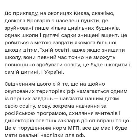
До прикладу, на околицях Києва, скажімо,
довкола Броварів є населені пункти, де
зруйновані лише кілька цивільних будинків,
однак школи і дитячі садки знищені вщент. Це
робиться з метою завдати якомога більшої
шкоди дітям, їхній освіті, адже якщо знищити
школу, вони певний час точно не зможуть
повноцінно здобувати освіту, це буде шкодити і
самій дитині, і Україні.
Свідченням цього є й те, що на щойно
окупованих територіях рф намагається одним
із перших завдань — нав’язати нашим дітям
свою освіту, мову, зокрема навчання за
російською програмою, схиляння вчителів і
директорів освітніх закладів до співпраці тощо.
Це є порушенням норм МГП, все це має і буде
мати реальні наслідки для рф.