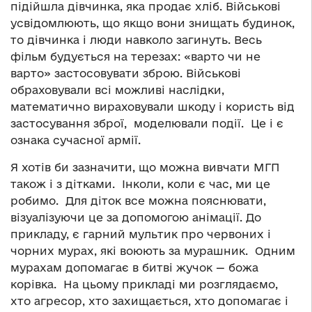
підійшла дівчинка, яка продає хліб. Військові
усвідомлюють, що якщо вони знищать будинок,
то дівчинка і люди навколо загинуть. Весь
фільм будується на терезах: «варто чи не
варто» застосовувати зброю. Військові
обраховували всі можливі наслідки,
математично вираховували шкоду і користь від
застосування зброї, моделювали події. Це і є
ознака сучасної армії.
Я хотів би зазначити, що можна вивчати МГП
також і з дітками. Інколи, коли є час, ми це
робимо. Для діток все можна пояснювати,
візуалізуючи це за допомогою анімації. До
прикладу, є гарний мультик про червоних і
чорних мурах, які воюють за мурашник. Одним
мурахам допомагає в битві жучок — божа
корівка. На цьому прикладі ми розглядаємо,
хто агресор, хто захищається, хто допомагає і