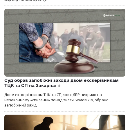
Суд обрав запобіжні заходи двом екскерівникам
ТЦК та СП на Закарпатті
Двом екскерівникам ТЦК та СП, яких ДБР викрило на
незаконному «списанні» понад тисячі чоловіків, обрано
запобіжний захід.