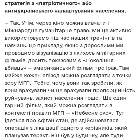
стратегія з «патріотичного» або
антиукраїнського налаштування населення.
— Так. Утім, через кіно можна вивчати і
міжнародне гуманітарне право. Ми це активно
використовуємо під час наших тренінгів та
навчань. До прикладу, якщо з дорослими ми
проводимо візуалізацію з якихось мілітарних
фільмів, досить показовим є «Покоління
вбивць» — американський фільм про Ірак. Там
майже кожен епізод можна розглядати з точки
зору МГП. Тобто, чому вони так зробили, як
вони врахували чи не врахували пропорційність
руйнувань, захист населення тощо. Ще один
гарний фільм, який можна розглядати в
контексті правил МГП — «Небесне око». Тут
ідеться про Афганістан, де здійснювалася
операція з ліквідації одного з керівників, який
планував теракт. Він був у будинку, але туди