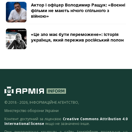
Актор і офіцер Володимир Ращук: «Воєнні
фільми не мають нічого спільного з
війною»
«Це зло має бути переможене»: історія
українця, який пережив російський полон
© 2018 - 2026, ІНФОРМАЦІЙНЕ АГЕНТСТВО,
Міністерство оборони України
Контент доступний за ліцензією
Creative Commons Attribution 4.0
International license
якщо не зазначено інше.
При використанні контенту з сайту АрміяInform посилання на