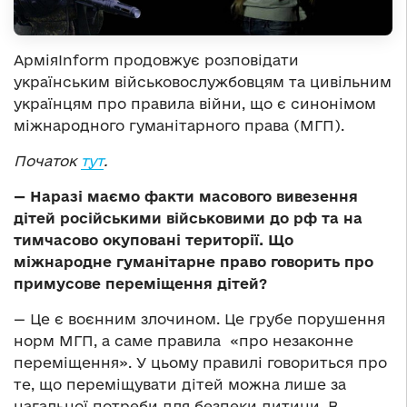
АрміяInform продовжує розповідати
українським військовослужбовцям та цивільним
українцям про правила війни, що є синонімом
міжнародного гуманітарного права (МГП).
Початок
тут
.
—
Наразі маємо факти масового вивезення
дітей російськими військовими до рф та на
тимчасово окуповані території. Що
міжнародне гуманітарне право говорить про
примусове переміщення дітей?
— Це є воєнним злочином. Це грубе порушення
норм МГП, а саме правила «про незаконне
переміщення». У цьому правилі говориться про
те, що переміщувати дітей можна лише за
нагальної потреби для безпеки дитини. В