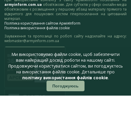
armyinform.com.ua
обов’язкове. Для суб’єктів у сфері онлайн-медіа
обов’язковим є розміщення у першому абзаці матеріалу прямого та
відкритого для пошукових систем гіперпосилання на цитований
матеріал.
Політика користування сайтом АрміяInform
Політика використання файлів cookie
Зауваження та пропозиції по роботі сайту надсилайте на адресу:
webmaster@armyinform.com.ua
Ми використовуємо файли cookie, щоб забезпечити
вам найкращий досвід роботи на нашому сайті.
Продовжуючи користуватися сайтом, ви погоджуєтесь
на використання файлів cookie. Детальніше про
політику використання файлів cookie
.
Погоджуюсь