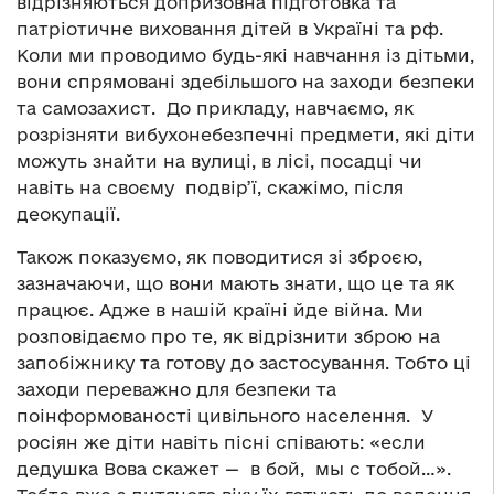
відрізняються допризовна підготовка та
патріотичне виховання дітей в Україні та рф.
Коли ми проводимо будь-які навчання із дітьми,
вони спрямовані здебільшого на заходи безпеки
та самозахист. До прикладу, навчаємо, як
розрізняти вибухонебезпечні предмети, які діти
можуть знайти на вулиці, в лісі, посадці чи
навіть на своєму подвір’ї, скажімо, після
деокупації.
Також показуємо, як поводитися зі зброєю,
зазначаючи, що вони мають знати, що це та як
працює. Адже в нашій країні йде війна. Ми
розповідаємо про те, як відрізнити зброю на
запобіжнику та готову до застосування. Тобто ці
заходи переважно для безпеки та
поінформованості цивільного населення. У
росіян же діти навіть пісні співають: «если
дедушка Вова скажет — в бой, мы с тобой…».