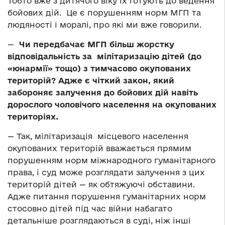
Тобто вже з дитячого віку їх готують до ведення
бойових дій. Це є порушенням норм МГП та
людяності і моралі, про які ми вже говорили.
—
Чи передбачає МГП більш жорстку
відповідальність за мілітаризацію дітей (до
«юнармії» тощо) з тимчасово окупованих
територій? Адже є чіткий закон, який
забороняє залучення до бойових дій навіть
дорослого чоловічого населення на окупованих
територіях.
— Так, мілітаризація місцевого населення
окупованих територій вважається прямим
порушенням норм міжнародного гуманітарного
права, і суд може розглядати залучення з цих
територій дітей — як обтяжуючі обставини.
Адже питання порушення гуманітарних норм
стосовно дітей під час війни набагато
детальніше розглядаються в суді, ніж інші