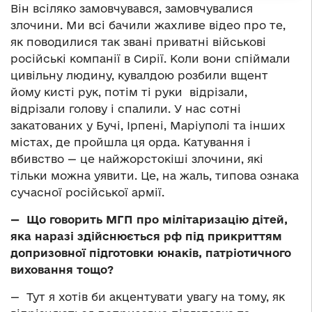
Він всіляко замовчувався, замовчувалися
злочини. Ми всі бачили жахливе відео про те,
як поводилися так звані приватні військові
російські компанії в Сирії. Коли вони спіймали
цивільну людину, кувалдою розбили вщент
йому кисті рук, потім ті руки відрізали,
відрізали голову і спалили. У нас сотні
закатованих у Бучі, Ірпені, Маріуполі та інших
містах, де пройшла ця орда. Катування і
вбивство — це найжорстокіші злочини, які
тільки можна уявити. Це, на жаль, типова ознака
сучасної російської армії.
— Що говорить МГП про мілітаризацію дітей,
яка наразі здійснюється рф під прикриттям
допризовної підготовки юнаків, патріотичного
виховання тощо?
— Тут я хотів би акцентувати увагу на тому, як