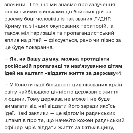
злочини. І те, що ми знаємо про залучення
російськими військами до бойових дій на
своєму боці чоловіків із так званих Л/ДНР,
Криму та з інших окупованих територій, а
також мілітаризація та пропагандистський
вплив на дітей — фіксується, рано чи пізно за
це буде покарання.
—
Як, на Вашу думку, можна протидіяти
російській пропаганді та нав’язуванню дітям
ідей на кшталт «віддати життя за державу»?
— У Конституції більшості цивілізованих країн
світу найбільшою цінністю держави є життя
людини. Тому держава не може і не буде
вимагати від неї віддати його заради якоїсь
ідеї. Такі заклики — це відгомін радянських
штампів про те, що начебто кожен радянський
офіцер мріє віддати життя за батьківщину,