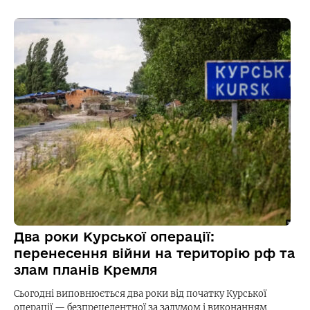
Два роки Курської операції:
перенесення війни на територію рф та
злам планів Кремля
Сьогодні виповнюється два роки від початку Курської
операції — безпрецедентної за задумом і виконанням