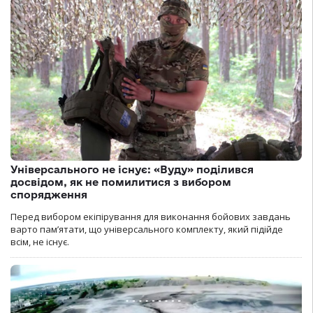
Універсального не існує: «Вуду» поділився
досвідом, як не помилитися з вибором
спорядження
Перед вибором екіпірування для виконання бойових завдань
варто пам’ятати, що універсального комплекту, який підійде
всім, не існує.