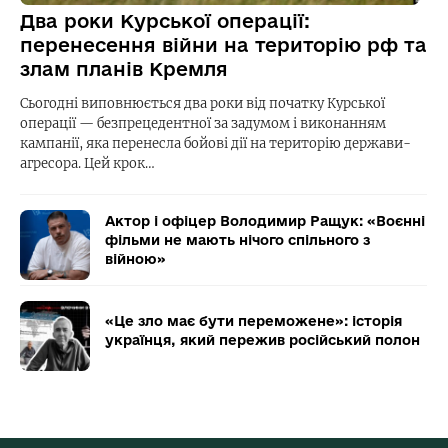
Два роки Курської операції:
перенесення війни на територію рф та
злам планів Кремля
Сьогодні виповнюється два роки від початку Курської
операції — безпрецедентної за задумом і виконанням
кампанії, яка перенесла бойові дії на територію держави-
агресора. Цей крок…
Актор і офіцер Володимир Ращук: «Воєнні
фільми не мають нічого спільного з
війною»
«Це зло має бути переможене»: історія
українця, який пережив російський полон