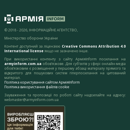
© 2018 - 2026, ІНФОРМАЦІЙНЕ АГЕНТСТВО,
Міністерство оборони України
Контент доступний за ліцензією
Creative Commons Attribution 4.0
International license
якщо не зазначено інше.
При використанні контенту з сайту АрміяInform посилання на
armyinform.com.ua
обов’язкове. Для суб’єктів у сфері онлайн-медіа
обов’язковим є розміщення у першому абзаці матеріалу прямого та
відкритого для пошукових систем гіперпосилання на цитований
матеріал.
Політика користування сайтом АрміяInform
Політика використання файлів cookie
Зауваження та пропозиції по роботі сайту надсилайте на адресу:
webmaster@armyinform.com.ua