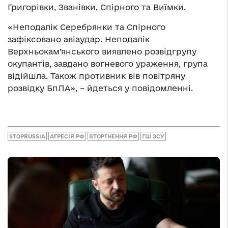
Григорівки, Званівки, Спірного та Виїмки.
«Неподалік Серебрянки та Спірного
зафіксовано авіаудар. Неподалік
Верхньокам’янського виявлено розвідгрупу
окупантів, завдано вогневого ураження, група
відійшла. Також противник вів повітряну
розвідку БпЛА», – йдеться у повідомленні.
STOPRUSSIA
АГРЕСІЯ РФ
ВТОРГНЕННЯ РФ
ГШ ЗСУ