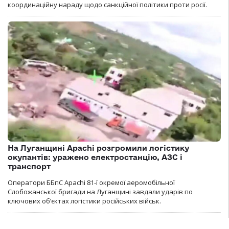
координаційну нараду щодо санкційної політики проти росії.
На Луганщині Apachi розгромили логістику
окупантів: уражено електростанцію, АЗС і
транспорт
Оператори ББпС Apachi 81-ї окремої аеромобільної
Слобожанської бригади на Луганщині завдали ударів по
ключових об’єктах логістики російських військ.