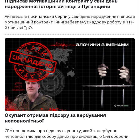
Підписав мотиваційний контракт у свій день
народження: історія айтівця з Луганщини
Айтівець із Лисичанська Сергій у свій день народження підписав
мотиваційний контракт і нині забезпечує кадрову роботу в 111-
й бригаді ТрО.
Окупант отримав підозру за вербування
неповнолітньої
СБУ повідомила про підозру окупанту, який завербував
неповнолітню для собору даних про дислокацію Сил оборони