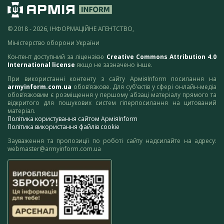
© 2018 - 2026, ІНФОРМАЦІЙНЕ АГЕНТСТВО,
Міністерство оборони України
Контент доступний за ліцензією
Creative Commons Attribution 4.0
International license
якщо не зазначено інше.
При використанні контенту з сайту АрміяInform посилання на
armyinform.com.ua
обов’язкове. Для суб’єктів у сфері онлайн-медіа
обов’язковим є розміщення у першому абзаці матеріалу прямого та
відкритого для пошукових систем гіперпосилання на цитований
матеріал.
Політика користування сайтом АрміяInform
Політика використання файлів cookie
Зауваження та пропозиції по роботі сайту надсилайте на адресу:
webmaster@armyinform.com.ua