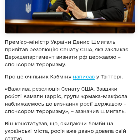
Прем’єр-міністр України Денис Шмигаль
привітав резолюцію Сенату США, яка закликає
Держдепартамент визнати рф державою –
спонсором тероризму.
Про це очільник Кабміну
написав
у Твіттері.
«Важлива резолюція Сенату США. Завдяки
роботі Камали Гарріс, групи Єрмака-Макфола
наближаємось до визнання росії державою –
спонсором тероризму», – зазначив Шмигаль.
Він констатував, що, скидаючи бомби на
українські міста, росія вже давно довела свій
статус.