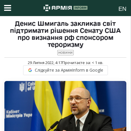
EN
Денис Шмигаль закликав світ
підтримати рішення Сенату США
про визнання рф спонсором
тероризму
НОВИНИ
29 Липня 2022, 4:17
Прочитаєте за:
< 1
хв.
Слідкуйте за АрміяInform в Google