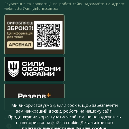
Зауваження та пропозиції по роботі сайту надсилайте на адресу:
webmaster@armyinform.com.ua
Ми використовуємо файли cookie, щоб забезпечити
вам найкращий досвід роботи на нашому сайті.
Продовжуючи користуватися сайтом, ви погоджуєтесь
press@armyinform.com.ua
на використання файлів cookie. Детальніше про
політику використання файлів cookie
.