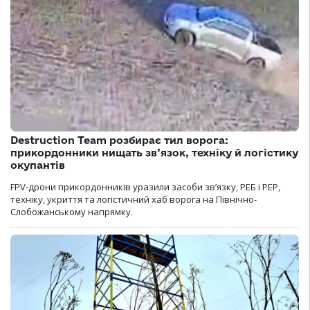
Destruction Team розбирає тил ворога:
прикордонники нищать зв’язок, техніку й логістику
окупантів
FPV-дрони прикордонників уразили засоби зв’язку, РЕБ і РЕР,
техніку, укриття та логістичний хаб ворога на Північно-
Слобожанському напрямку.