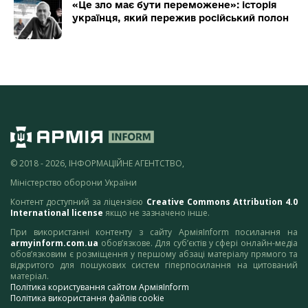
«Це зло має бути переможене»: історія
українця, який пережив російський полон
© 2018 - 2026, ІНФОРМАЦІЙНЕ АГЕНТСТВО,
Міністерство оборони України
Контент доступний за ліцензією
Creative Commons Attribution 4.0
International license
якщо не зазначено інше.
При використанні контенту з сайту АрміяInform посилання на
armyinform.com.ua
обов’язкове. Для суб’єктів у сфері онлайн-медіа
обов’язковим є розміщення у першому абзаці матеріалу прямого та
відкритого для пошукових систем гіперпосилання на цитований
матеріал.
Політика користування сайтом АрміяInform
Політика використання файлів cookie