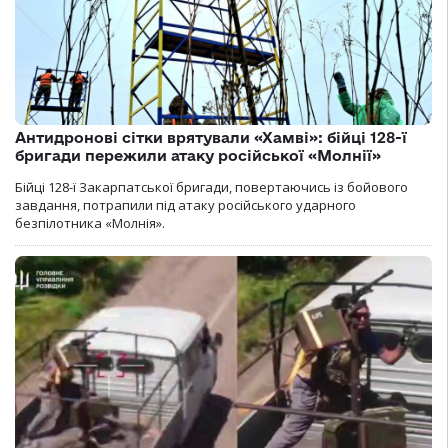
Антидронові сітки врятували «Хамві»: бійці 128-ї
бригади пережили атаку російської «Молнії»
Бійці 128-ї Закарпатської бригади, повертаючись із бойового
завдання, потрапили під атаку російського ударного
безпілотника «Молнія».