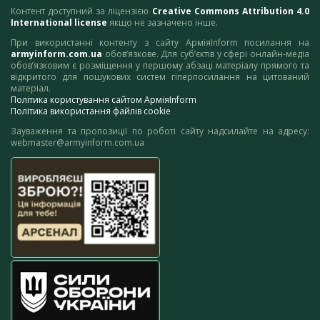
Контент доступний за ліцензією
Creative Commons Attribution 4.0
International license
якщо не зазначено інше.
При використанні контенту з сайту АрміяInform посилання на
armyinform.com.ua
обов’язкове. Для суб’єктів у сфері онлайн-медіа
обов’язковим є розміщення у першому абзаці матеріалу прямого та
відкритого для пошукових систем гіперпосилання на цитований
матеріал.
Політика користування сайтом АрміяInform
Політика використання файлів cookie
Зауваження та пропозиції по роботі сайту надсилайте на адресу:
webmaster@armyinform.com.ua