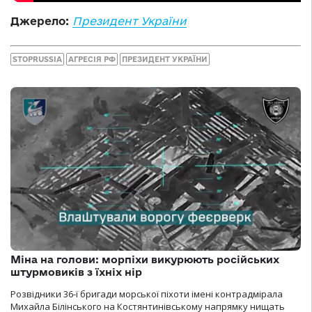
Джерело:
Президент України
STOPRUSSIA
АГРЕСІЯ РФ
ПРЕЗИДЕНТ УКРАЇНИ
Міна на голови: морпіхи викурюють російських
штурмовиків з їхніх нір
Розвідники 36-ї бригади морської піхоти імені контрадмірала
Михайла Білінського на Костянтинівському напрямку нищать