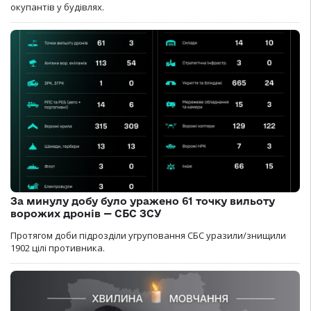
окупантів у будівлях.
За минулу добу було уражено 61 точку вильоту
ворожих дронів — СБС ЗСУ
Протягом доби підрозділи угруповання СБС уразили/знищили
1902 цілі противника.