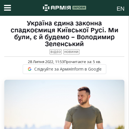
EN
Україна єдина законна
спадкоємиця Київської Русі. Ми
були, є й будемо – Володимир
Зеленський
ВІДЕО
НОВИНИ
28 Липня 2022, 11:53
Прочитаєте за:
5
хв.
Слідкуйте за АрміяInform в Google