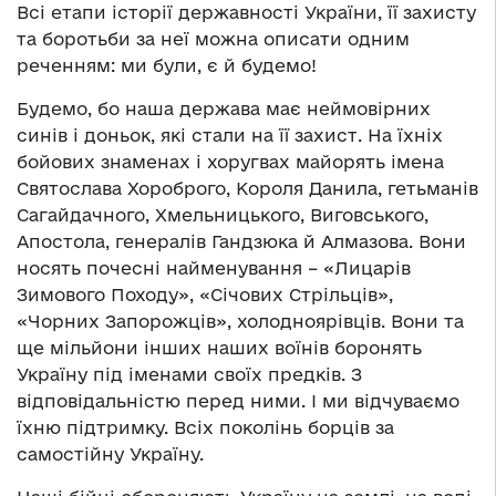
Всі етапи історії державності України, її захисту
та боротьби за неї можна описати одним
реченням: ми були, є й будемо!
Будемо, бо наша держава має неймовірних
синів і доньок, які стали на її захист. На їхніх
бойових знаменах і хоругвах майорять імена
Святослава Хороброго, Короля Данила, гетьманів
Сагайдачного, Хмельницького, Виговського,
Апостола, генералів Гандзюка й Алмазова. Вони
носять почесні найменування – «Лицарів
Зимового Походу», «Січових Стрільців»,
«Чорних Запорожців», холодноярівців. Вони та
ще мільйони інших наших воїнів боронять
Україну під іменами своїх предків. З
відповідальністю перед ними. І ми відчуваємо
їхню підтримку. Всіх поколінь борців за
самостійну Україну.