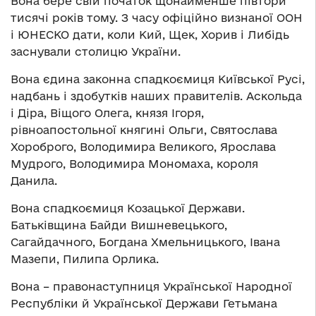
Вона бере свій початок щонайменше півтори
тисячі років тому. З часу офіційно визнаної ООН
і ЮНЕСКО дати, коли Кий, Щек, Хорив і Либідь
заснували столицю України.
Вона єдина законна спадкоємиця Київської Русі,
надбань і здобутків наших правителів. Аскольда
і Діра, Віщого Олега, князя Ігоря,
рівноапостольної княгині Ольги, Святослава
Хороброго, Володимира Великого, Ярослава
Мудрого, Володимира Мономаха, короля
Данила.
Вона спадкоємиця Козацької Держави.
Батьківщина Байди Вишневецького,
Сагайдачного, Богдана Хмельницького, Івана
Мазепи, Пилипа Орлика.
Вона – правонаступниця Української Народної
Республіки й Української Держави Гетьмана