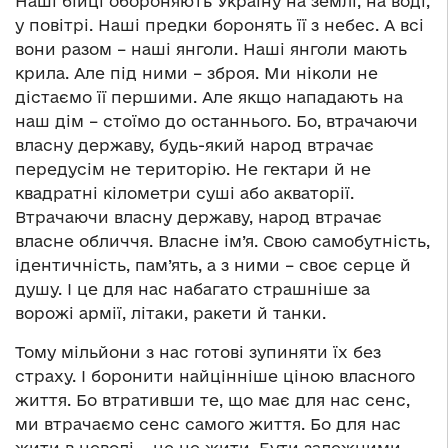
Наші бійці обороняють Україну на землі, на воді,
у повітрі. Наші предки боронять її з небес. А всі
вони разом – наші янголи. Наші янголи мають
крила. Але під ними – зброя. Ми ніколи не
дістаємо її першими. Але якщо нападають на
наш дім – стоїмо до останнього. Бо, втрачаючи
власну державу, будь-який народ втрачає
передусім не територію. Не гектари й не
квадратні кілометри суші або акваторії.
Втрачаючи власну державу, народ втрачає
власне обличчя. Власне ім’я. Свою самобутність,
ідентичність, пам’ять, а з ними – своє серце й
душу. І це для нас набагато страшніше за
ворожі армії, літаки, ракети й танки.
Тому мільйони з нас готові зупиняти їх без
страху. І боронити найцінніше ціною власного
життя. Бо втративши те, що має для нас сенс,
ми втрачаємо сенс самого життя. Бо для нас
жити в неволі – це не жити. Бути залежними –