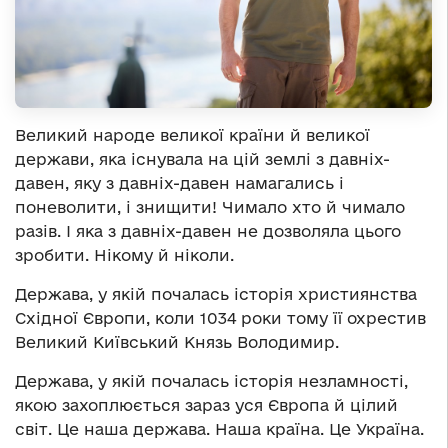
Великий народе великої країни й великої
держави, яка існувала на цій землі з давніх-
давен, яку з давніх-давен намагались і
поневолити, і знищити! Чимало хто й чимало
разів. І яка з давніх-давен не дозволяла цього
зробити. Нікому й ніколи.
Держава, у якій почалась історія християнства
Східної Європи, коли 1034 роки тому її охрестив
Великий Київський Князь Володимир.
Держава, у якій почалась історія незламності,
якою захоплюється зараз уся Європа й цілий
світ. Це наша держава. Наша країна. Це Україна.