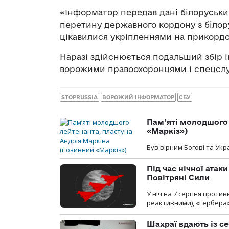
«Інформатор передав дані білоруськи
перетину державного кордону з білору
цікавилися укріпленнями на прикордон
Наразі здійснюється подальший збір ін
ворожими правоохоронцями і спецсл
STOPRUSSIA
ВОРОЖИЙ ІНФОРМАТОР
СБУ
Пам’яті молодшого 
«Маркіз»)
Був вірним Богові та Укра
Під час нічної атак
Повітряні Сили
У ніч на 7 серпня против
реактивними), «Гербера»
Шахраї вдають із се