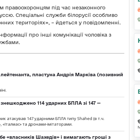
м правоохоронцям під час незаконного
ссю. Спеціальні служби білорусії особливо
них територіях», – йдеться у повідомленні.
формації про інші комунікації чоловіка з
ужбами.
лейтенанта, пластуна Андрія Марківа (позивний
їні.
и знешкоджено 114 ударних БПЛА зі 147 —
ник атакував 147 ударними БПЛА типу Shahed (в т.ч.
, «Італмас» та дронами-імітаторами.
бе «власників Шахедів» і вимагають гроші з