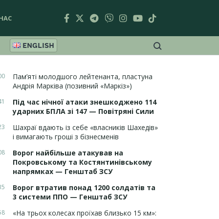
НАС
ENGLISH
00
Пам’яті молодшого лейтенанта, пластуна
Андрія Марківа (позивний «Маркіз»)
41
Під час нічної атаки знешкоджено 114
ударних БПЛА зі 147 — Повітряні Сили
23
Шахраї вдають із себе «власників Шахедів»
і вимагають гроші з бізнесменів
08
Ворог найбільше атакував на
Покровському та Костянтинівському
напрямках — Генштаб ЗСУ
35
Ворог втратив понад 1200 солдатів та
3 системи ППО — Генштаб ЗСУ
58
«На трьох колесах проїхав близько 15 км»: