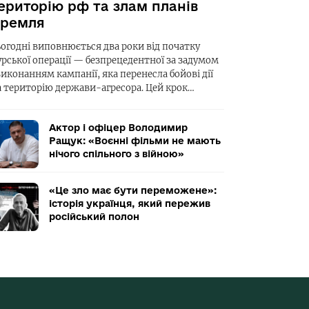
ериторію рф та злам планів
ремля
ьогодні виповнюється два роки від початку
урської операції — безпрецедентної за задумом
виконанням кампанії, яка перенесла бойові дії
а територію держави-агресора. Цей крок…
Актор і офіцер Володимир
Ращук: «Воєнні фільми не мають
нічого спільного з війною»
«Це зло має бути переможене»:
історія українця, який пережив
російський полон