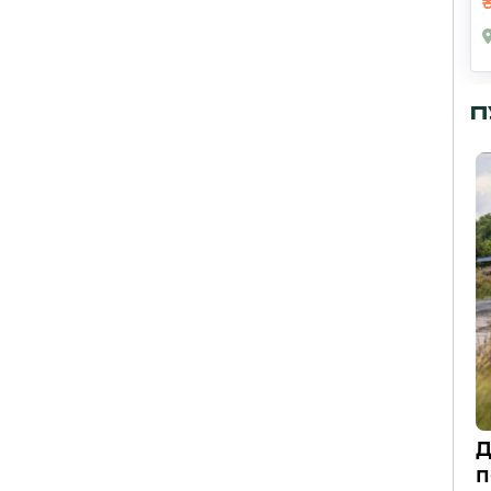
П
Д
п