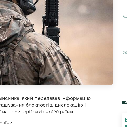
6:
20
мисника, який передавав інформацію
В
ашування блокпостів, дислокацію і
на території західної України.
раїни.