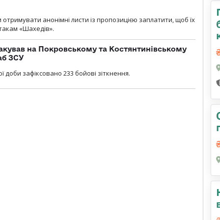
и отримувати анонімні листи із пропозицією заплатити, щоб їх
атакам «Шахедів».
акував на Покровському та Костянтинівському
аб ЗСУ
ї доби зафіксовано 233 бойові зіткнення.