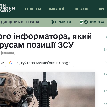
ГОЛОВНА
ВАКАНСІЇ
СОЦЗАХИСТ
ПРО 
ДОВІДНИК ВЕТЕРАНА
го інформатора, який
9:
русам позиції ЗСУ
8:
НОВИНИ
8:
Слідкуйте за АрміяInform в Google
хв.
8:
7:
6: