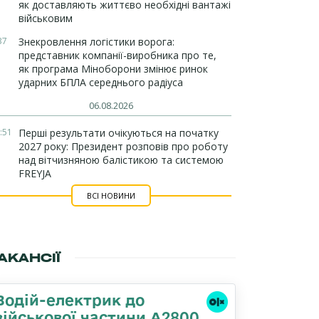
як доставляють життєво необхідні вантажі
військовим
37
Знекровлення логістики ворога:
представник компанії-виробника про те,
як програма Міноборони змінює ринок
ударних БПЛА середнього радіуса
06.08.2026
:51
Перші результати очікуються на початку
2027 року: Президент розповів про роботу
над вітчизняною балістикою та системою
FREYJA
ВСІ НОВИНИ
АКАНСІЇ
Водій-електрик до
військової частини А2800