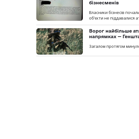
бізнесменів
Власники бізнесів почал
об’єкти не піддавалися 
Ворог найбільше ат
напрямках — Геншт
Загалом протягом минуло