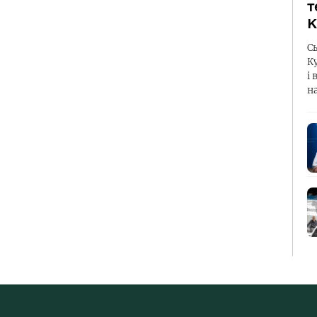
т
К
С
К
і 
н