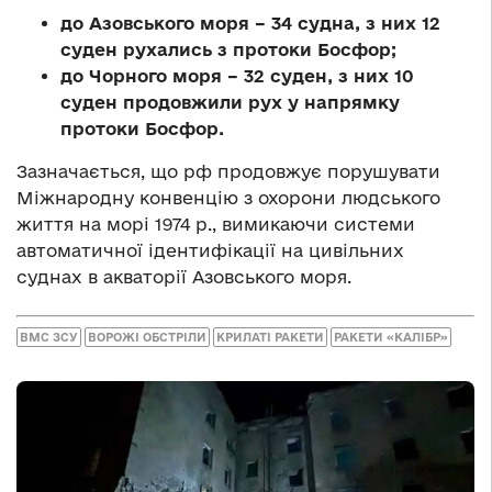
до Азовського моря – 34 судна, з них 12
суден рухались з протоки Босфор;
до Чорного моря – 32 суден, з них 10
суден продовжили рух у напрямку
протоки Босфор.
Зазначається, що рф продовжує порушувати
Міжнародну конвенцію з охорони людського
життя на морі 1974 р., вимикаючи системи
автоматичної ідентифікації на цивільних
суднах в акваторії Азовського моря.
ВМС ЗСУ
ВОРОЖІ ОБСТРІЛИ
КРИЛАТІ РАКЕТИ
РАКЕТИ «КАЛІБР»