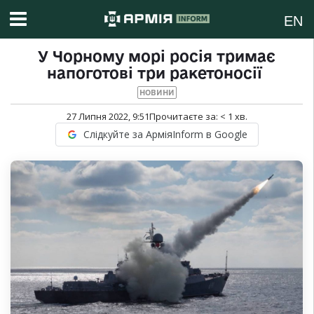
EN
У Чорному морі росія тримає
напоготові три ракетоносії
НОВИНИ
27 Липня 2022, 9:51
Прочитаєте за:
< 1
хв.
Слідкуйте за АрміяInform в Google