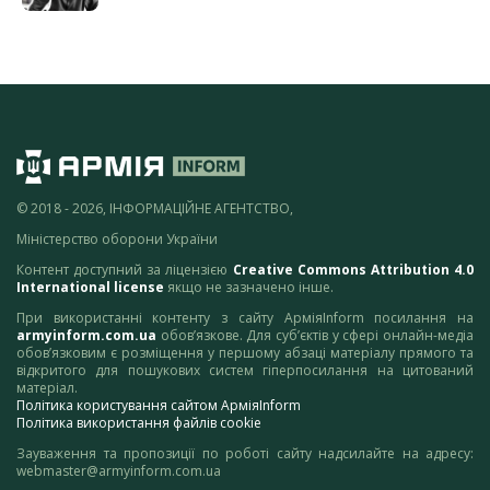
© 2018 - 2026, ІНФОРМАЦІЙНЕ АГЕНТСТВО,
Міністерство оборони України
Контент доступний за ліцензією
Creative Commons Attribution 4.0
International license
якщо не зазначено інше.
При використанні контенту з сайту АрміяInform посилання на
armyinform.com.ua
обов’язкове. Для суб’єктів у сфері онлайн-медіа
обов’язковим є розміщення у першому абзаці матеріалу прямого та
відкритого для пошукових систем гіперпосилання на цитований
матеріал.
Політика користування сайтом АрміяInform
Політика використання файлів cookie
Зауваження та пропозиції по роботі сайту надсилайте на адресу:
webmaster@armyinform.com.ua