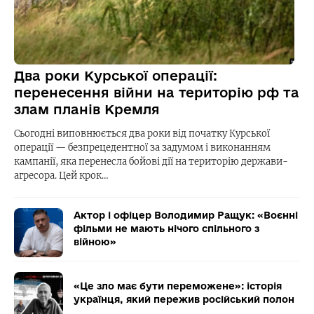
Два роки Курської операції:
перенесення війни на територію рф та
злам планів Кремля
Сьогодні виповнюється два роки від початку Курської
операції — безпрецедентної за задумом і виконанням
кампанії, яка перенесла бойові дії на територію держави-
агресора. Цей крок…
Актор і офіцер Володимир Ращук: «Воєнні
фільми не мають нічого спільного з
війною»
«Це зло має бути переможене»: історія
українця, який пережив російський полон