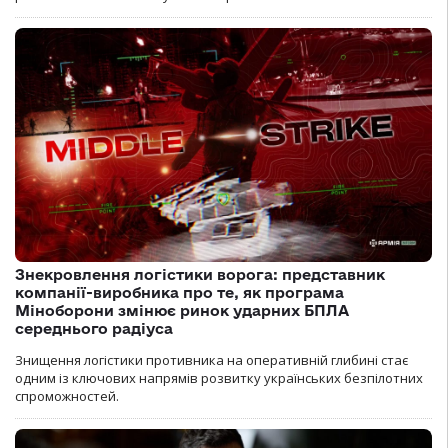
Знекровлення логістики ворога: представник
компанії-виробника про те, як програма
Міноборони змінює ринок ударних БПЛА
середнього радіуса
Знищення логістики противника на оперативній глибині стає
одним із ключових напрямів розвитку українських безпілотних
спроможностей.