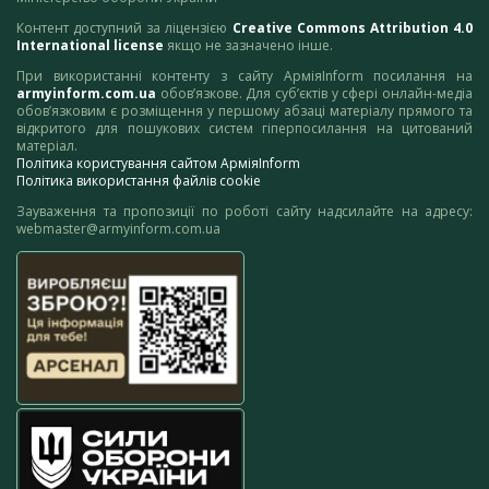
Контент доступний за ліцензією
Creative Commons Attribution 4.0
International license
якщо не зазначено інше.
При використанні контенту з сайту АрміяInform посилання на
armyinform.com.ua
обов’язкове. Для суб’єктів у сфері онлайн-медіа
обов’язковим є розміщення у першому абзаці матеріалу прямого та
відкритого для пошукових систем гіперпосилання на цитований
матеріал.
Політика користування сайтом АрміяInform
Політика використання файлів cookie
Зауваження та пропозиції по роботі сайту надсилайте на адресу:
webmaster@armyinform.com.ua