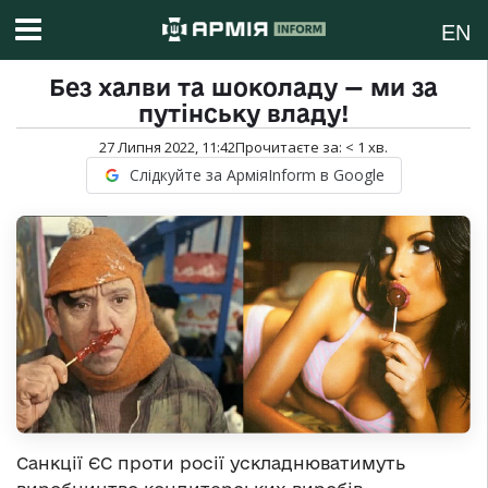
EN
Без халви та шоколаду — ми за
путінську владу!
27 Липня 2022, 11:42
Прочитаєте за:
< 1
хв.
Слідкуйте за АрміяInform в Google
Санкції ЄС проти росії ускладнюватимуть