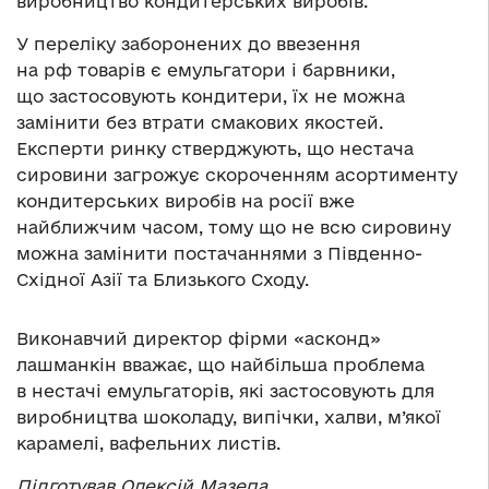
виробництво кондитерських виробів.
У переліку заборонених до ввезення
на рф товарів є емульгатори і барвники,
що застосовують кондитери, їх не можна
замінити без втрати смакових якостей.
Експерти ринку стверджують, що нестача
сировини загрожує скороченням асортименту
кондитерських виробів на росії вже
найближчим часом, тому що не всю сировину
можна замінити постачаннями з Південно-
Східної Азії та Близького Сходу.
Виконавчий директор фірми «асконд»
лашманкін вважає, що найбільша проблема
в нестачі емульгаторів, які застосовують для
виробництва шоколаду, випічки, халви, м’якої
карамелі, вафельних листів.
Підготував Олексій Мазепа