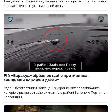
Туви, який пішов на війну заради грошей, проте побачивши все
на власні очі, втік уже на третій день
Рій «Баракуд» зірвав ротацію противника,
знищивши ворожий десант
Ударні безпілотники, запущені з українських безекіпажних
катерів зірвали ротацію окупантів в районі Залізного Порту на
Херсонщині.