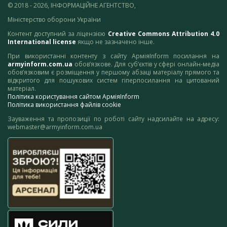
© 2018 - 2026, ІНФОРМАЦІЙНЕ АГЕНТСТВО,
Міністерство оборони України
Контент доступний за ліцензією
Creative Commons Attribution 4.0
International license
якщо не зазначено інше.
При використанні контенту з сайту АрміяInform посилання на
armyinform.com.ua
обов’язкове. Для суб’єктів у сфері онлайн-медіа
обов’язковим є розміщення у першому абзаці матеріалу прямого та
відкритого для пошукових систем гіперпосилання на цитований
матеріал.
Політика користування сайтом АрміяInform
Політика використання файлів cookie
Зауваження та пропозиції по роботі сайту надсилайте на адресу:
webmaster@armyinform.com.ua