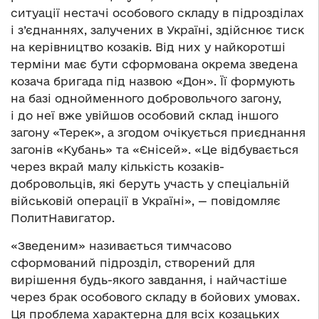
ситуації нестачі особового складу в підрозділах
і з’єднаннях, залучених в Україні, здійснює тиск
на керівництво козаків. Від них у найкоротші
терміни має бути сформована окрема зведена
козача бригада під назвою «Дон». Її формують
на базі однойменного добровольчого загону,
і до неї вже увійшов особовий склад іншого
загону «Терек», а згодом очікується приєднання
загонів «Кубань» та «Єнісей». «Це відбувається
через вкрай малу кількість козаків-
добровольців, які беруть участь у спеціальній
військовій операції в Україні», — повідомляє
ПолитНавигатор.
«Зведеним» називається тимчасово
сформований підрозділ, створений для
вирішення будь-якого завдання, і найчастіше
через брак особового складу в бойових умовах.
Ця проблема характерна для всіх козацьких