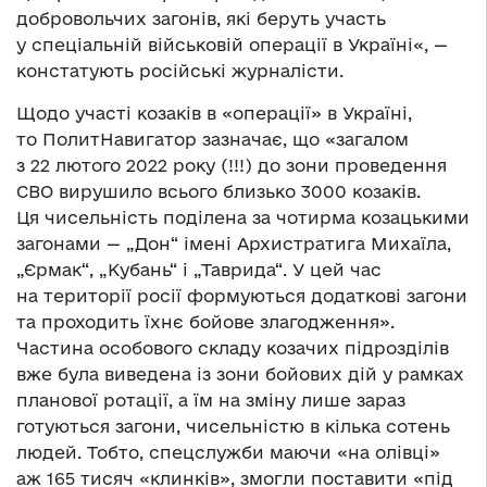
добровольчих загонів, які беруть участь
у спеціальній військовій операції в Україні«, —
констатують російські журналісти.
Щодо участі козаків в «операції» в Україні,
то ПолитНавигатор зазначає, що «загалом
з 22 лютого 2022 року (!!!) до зони проведення
СВО вирушило всього близько 3000 козаків.
Ця чисельність поділена за чотирма козацькими
загонами — „Дон“ імені Архистратига Михаїла,
„Єрмак“, „Кубань“ і „Таврида“. У цей час
на території росії формуються додаткові загони
та проходить їхнє бойове злагодження».
Частина особового складу козачих підрозділів
вже була виведена із зони бойових дій у рамках
планової ротації, а їм на зміну лише зараз
готуються загони, чисельністю в кілька сотень
людей. Тобто, спецслужби маючи «на олівці»
аж 165 тисяч «клинків», змогли поставити «під