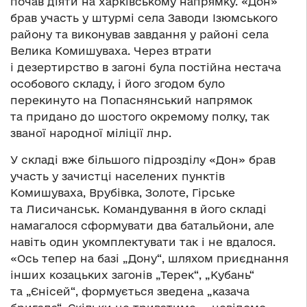
почав діяти на харківському напрямку. «Дон»
брав участь у штурмі села Заводи Ізюмського
району та виконував завдання у районі села
Велика Комишуваха. Через втрати
і дезертирство в загоні була постійна нестача
особового складу, і його згодом було
перекинуто на Попаснянський напрямок
та придано до шостого окремому полку, так
званої народної міліції лнр.
У складі вже більшого підрозділу «Дон» брав
участь у зачистці населених пунктів
Комишуваха, Врубівка, Золоте, Гірське
та Лисичанськ. Командування в його складі
намагалося сформувати два батальйони, але
навіть один укомплектувати так і не вдалося.
«Ось тепер на базі „Дону“, шляхом приєднання
інших козацьких загонів „Терек“, „Кубань“
та „Єнісей“, формується зведена „казача