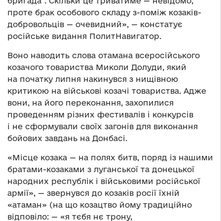
бригада“. Скільки це триватиме — невідомо,
проте брак особового складу з-поміж козаків-
добровольців — очевидний», — констатує
російське видання ПолитНавигатор.
Воно наводить слова отамана всеросійського
козачого товариства Миколи Долуди, який
на початку липня накинувся з нищівною
критикою на військові козачі товариства. Адже
вони, на його переконання, захопилися
проведенням різних фестивалів і конкурсів
і не сформували своїх загонів для виконання
бойових завдань на Донбасі.
«Місце козака — на полях битв, поряд із нашими
братами-козаками з луганської та донецької
народних республік і військовими російської
армії», — звернувся до козаків росії їхній
«атаман» (на що козацтво йому традиційно
відповіло: — «я тєбя нє трону,