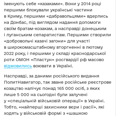
іменують себе «казаками». Вони у 2014 році
першими блокували українські частини
в Криму, першими «дабравольцями» вдерлись
на Донбас, під виглядом надання допомоги
своїм братам-козакам, а насправді донецьким
і луганським сепаратистам. Першими створили
«добровольчі казачі загони» для участі
в широкомасштабному вторгненні в лютому
2022 року, і першими у складі краснодарської
роти ОМОН «Пластун» росгвардії рф масово
відмовились
воювати в Україні.
Насправді, за даними російського видання
ПолитНавигатор, так зване російське реєстрове
козацтво налічує понад 165 000 осіб, з яких
лише 5 000 на сьогодні були залучені
у «спеціальній військовій операції» в Україні.
Тобто, «найперші захисники вєри і расії», які
ходять у військовій формі з «шашкою