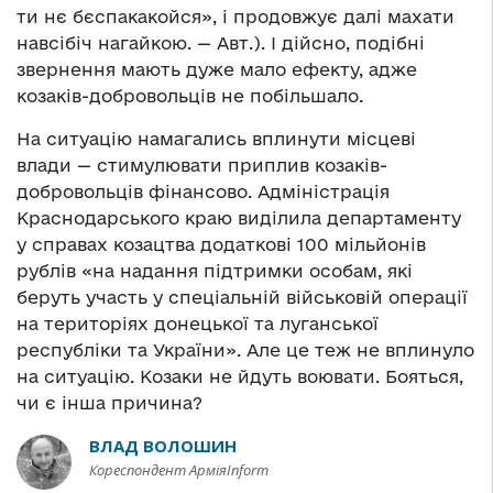
ти нє бєспакакойся», і продовжує далі махати
навсібіч нагайкою. — Авт.). І дійсно, подібні
звернення мають дуже мало ефекту, адже
козаків-добровольців не побільшало.
На ситуацію намагались вплинути місцеві
влади — стимулювати приплив козаків-
добровольців фінансово. Адміністрація
Краснодарського краю виділила департаменту
у справах козацтва додаткові 100 мільйонів
рублів «на надання підтримки особам, які
беруть участь у спеціальній військовій операції
на територіях донецької та луганської
республіки та України». Але це теж не вплинуло
на ситуацію. Козаки не йдуть воювати. Бояться,
чи є інша причина?
ВЛАД ВОЛОШИН
Кореспондент АрміяInform