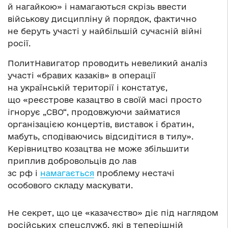
й нагайкою» і намагаються скрізь ввести
військову дисципліну й порядок, фактично
не беруть участі у найбільшій сучасній війні
росії.
ПолитНавигатор проводить невеликий аналіз
участі «бравих казаків» в операції
на українській території і констатує,
що «реєстрове казацтво в своїй масі просто
ігнорує „СВО“, продовжуючи займатися
організацією концертів, виставок і братин,
мабуть, сподіваючись відсидітися в тилу».
Керівництво козацтва не може збільшити
приплив добровольців до лав
зс рф і
намагається
проблему нестачі
особового складу маскувати.
Не секрет, що це «казачєство» діє під наглядом
російських спецслужб, які в теперішній