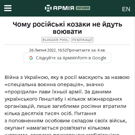
EN
Чому російські козаки не йдуть
воювати
BLOGGER POOL
ПУБЛІКАЦІЇ
26 Липня 2022, 16:52
Прочитаєте за:
4
хв.
Слідкуйте за АрміяInform в Google
Війна з Україною, яку в росії маскують за назвою
«спеціальна воєнна операція», значно
«прорідила» лави їхньої армії. За даними
українського Генштабу і кількох міжнародних
організацій, лише загиблими росіяни втратили
кілька десятків тисяч осіб. Питання
з поповненням особовим складом своїх військ,
окупант намагається розв’язати кількома