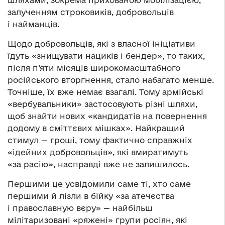
шляхами, зокрема прихованою мобілізацією,
залученням строковиків, добровольців
і найманців.
Щодо добровольців, які з власної ініціативи
їдуть «знищувати нациків і бендер», то таких,
після п’яти місяців широкомасштабного
російського вторгнення, стало набагато менше.
Точніше, їх вже немає взагалі. Тому армійські
«вербувальники» застосовують різні шляхи,
щоб знайти нових «кандидатів на повернення
додому в сміттєвих мішках». Найкращий
стимул — гроші, тому фактично справжніх
«ідейних добровольців», які вмиратимуть
«за расію», насправді вже не залишилось.
Першими це усвідомили саме ті, хто саме
першими й лізли в бійку «за атечєства
і православную вєру» — найбільш
мілітаризовані «ряжені» групи росіян, які