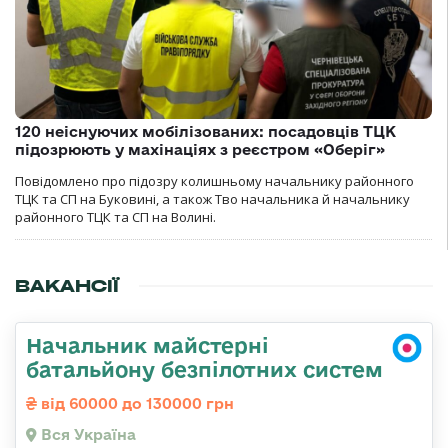
120 неіснуючих мобілізованих: посадовців ТЦК
підозрюють у махінаціях з реєстром «Оберіг»
Повідомлено про підозру колишньому начальнику районного
ТЦК та СП на Буковині, а також Тво начальника й начальнику
районного ТЦК та СП на Волині.
ВАКАНСІЇ
Начальник майстерні
батальйону безпілотних систем
від 60000 до 130000 грн
Вся Україна