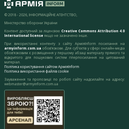
© 2018 - 2026, ІНФОРМАЦІЙНЕ АГЕНТСТВО,
Міністерство оборони України
Контент доступний за ліцензією
Creative Commons Attribution 4.0
International license
якщо не зазначено інше.
При використанні контенту з сайту АрміяInform посилання на
armyinform.com.ua
обов’язкове. Для суб’єктів у сфері онлайн-медіа
обов’язковим є розміщення у першому абзаці матеріалу прямого та
відкритого для пошукових систем гіперпосилання на цитований
матеріал.
Політика користування сайтом АрміяInform
Політика використання файлів cookie
Зауваження та пропозиції по роботі сайту надсилайте на адресу:
webmaster@armyinform.com.ua