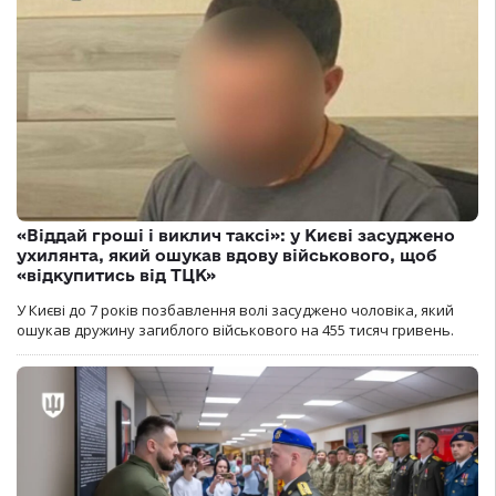
«Віддай гроші і виклич таксі»: у Києві засуджено
ухилянта, який ошукав вдову військового, щоб
«відкупитись від ТЦК»
У Києві до 7 років позбавлення волі засуджено чоловіка, який
ошукав дружину загиблого військового на 455 тисяч гривень.