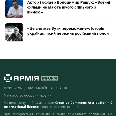
Актор і офіцер Володимир Ращук: «Воєнні
фільми не мають нічого спільного з
війною»
«Це зло має бути переможене»: історія
українця, який пережив російський полон
© 2018 - 2026, ІНФОРМАЦІЙНЕ АГЕНТСТВО,
Міністерство оборони України
Контент доступний за ліцензією
Creative Commons Attribution 4.0
International license
якщо не зазначено інше.
При використанні контенту з сайту АрміяInform посилання на