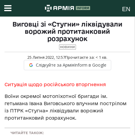
EN
Виговці зі «Стугни» ліквідували
ворожий протитанковий
розрахунок
НОВИНИ
25 Липня 2022, 12:57
Прочитаєте за:
< 1
хв.
Слідкуйте за АрміяInform в Google
Ситуація щодо російського вторгнення
Воїни окремої мотопіхотної бригади ім.
гетьмана Івана Виговського влучним пострілом
із ПТРК «Стугна» ліквідували ворожий
протитанковий розрахунок.
ЧИТАЙТЕ ТАКОЖ: