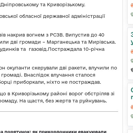
Дніпровському та Криворізькому.
вської обласної державної адміністрації
зів накрив вогнем з РСЗВ. Випустив до 40
или дві громади – Марганецька та Мирівська.
удинків та газовід.Постраждала 10-річна
он окупанти скерували дві ракети, влучили по
громаді. Внаслідок влучання сталося
орці приборкали, ніхто не постраждав.
що в Криворізькому районі ворог обстріляв зі
ромаду. На щастя, без жертв та руйнувань.
на порятунок: як прикордонники евакуювали