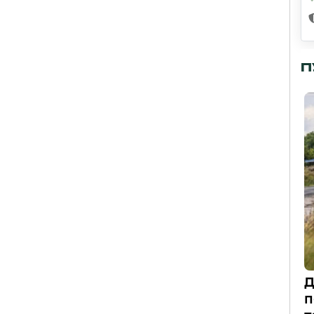
П
Д
п