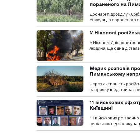
пораненого на Лим
Дронарі підрозділу «Срі
евакуацію пораненого п
У Нікополі російсь
У Нікополі Дніпропетровс
людина, ще одна дістала
Медик розповів про
Лиманському напр
Через активність російс
напрямку іноді триває не
11 військових рф от
Київщині
11 військових рф заочно
цивільних під час окупаці