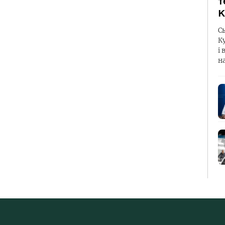
т
К
С
К
і 
н