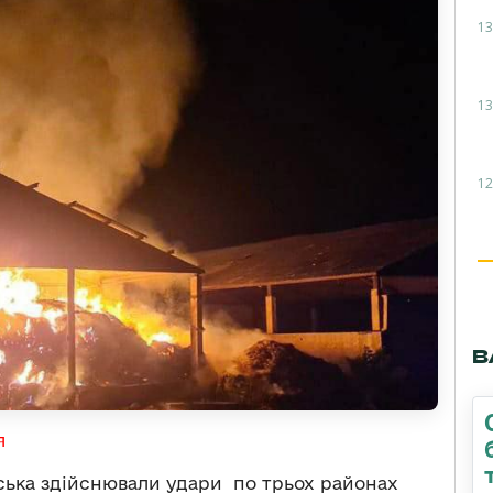
13
13
12
В
я
ійська здійснювали удари по трьох районах