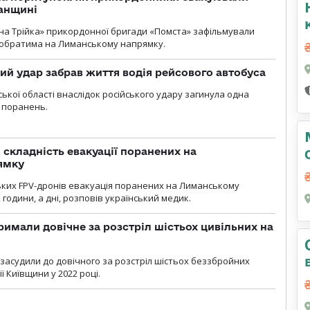
анщині
бна Трійка» прикордонної бригади «Помста» зафільмували
обратима на Лиманському напрямку.
кий удар забрав життя водія рейсового автобуса
ької області внаслідок російського удару загинула одна
 поранень.
 складність евакуації поранених на
ямку
ьких FPV-дронів евакуація поранених на Лиманському
 години, а дні, розповів український медик.
римали довічне за розстріл шістьох цивільних на
 засудили до довічного за розстріл шістьох беззбройних
ї Київщини у 2022 році.