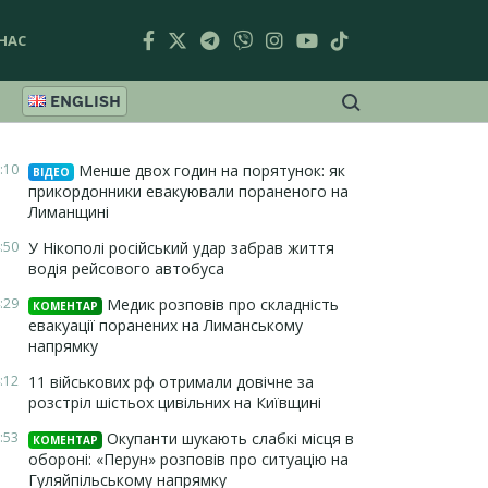
НАС
ENGLISH
:10
Менше двох годин на порятунок: як
ВІДЕО
прикордонники евакуювали пораненого на
Лиманщині
:50
У Нікополі російський удар забрав життя
водія рейсового автобуса
:29
Медик розповів про складність
КОМЕНТАР
евакуації поранених на Лиманському
напрямку
:12
11 військових рф отримали довічне за
розстріл шістьох цивільних на Київщині
:53
Окупанти шукають слабкі місця в
КОМЕНТАР
обороні: «Перун» розповів про ситуацію на
Гуляйпільському напрямку