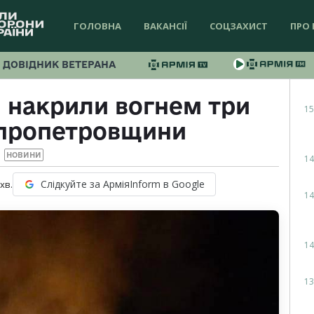
ГОЛОВНА
ВАКАНСІЇ
СОЦЗАХИСТ
ПРО 
ДОВІДНИК ВЕТЕРАНА
і накрили вогнем три
15
іпропетровщини
НОВИНИ
14
Слідкуйте за АрміяInform в Google
хв.
14
14
13