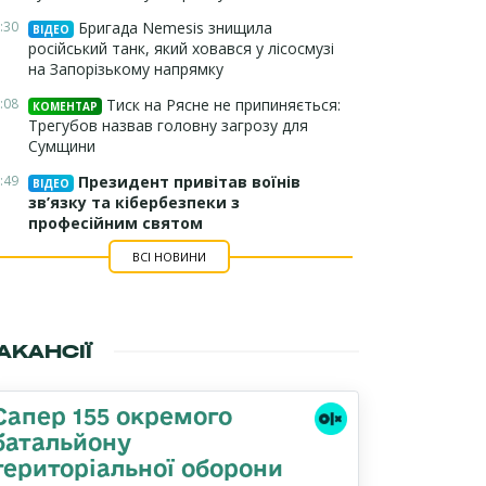
:30
Бригада Nemesis знищила
ВІДЕО
російський танк, який ховався у лісосмузі
на Запорізькому напрямку
:08
Тиск на Рясне не припиняється:
КОМЕНТАР
Трегубов назвав головну загрозу для
Сумщини
:49
Президент привітав воїнів
ВІДЕО
зв’язку та кібербезпеки з
професійним святом
ВСІ НОВИНИ
АКАНСІЇ
Сапер 155 окремого
батальйону
територіальної оборони