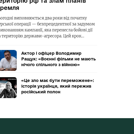
ериторію рф та злам планів
ремля
ьогодні виповнюється два роки від початку
урської операції — безпрецедентної за задумом
виконанням кампанії, яка перенесла бойові дії
а територію держави-агресора. Цей крок…
Актор і офіцер Володимир
Ращук: «Воєнні фільми не мають
нічого спільного з війною»
«Це зло має бути переможене»:
історія українця, який пережив
російський полон