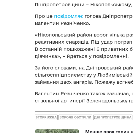
Дніпропетровщини – Нікопольському, 
Про це
повідомляє
голова Дніпропетро
Валентин Резніченко.
«Нікопольський район ворог кілька ра
реактивних снарядів. Під удар потрап
В останній пошкоджені 6 приватних б
дівчинка», – йдеться у повідомленні.
За його словами, на Дніпровський рай
сільгосппідприємству у Любимівській 
займання двох ангарів. Пожежу вогнеб
Валентин Резніченко також зазначає, 
ствольної артилерії Зеленодольську г
STOPRUSSIA
ВОРОЖІ ОБСТРІЛИ
ДНІПРОПЕТРОВЩИНА
Менше двох годин 