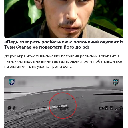
«Ледь говорить російською»: полонений окупант із
Туви благає не повертати його до рф
До рук українських військових потрапив російський окупант із
Туви, який пішов на війну заради грошей, проте побачивши все
на власні очі, втік уже на третій день