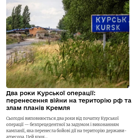
Два роки Курської операції:
перенесення війни на територію рф та
злам планів Кремля
Сьогодні виповнюється два роки від початку Курської
операції — безпрецедентної за задумом і виконанням
кампанії, яка перенесла бойові дії на територію держави-
агресора. Цей крок…