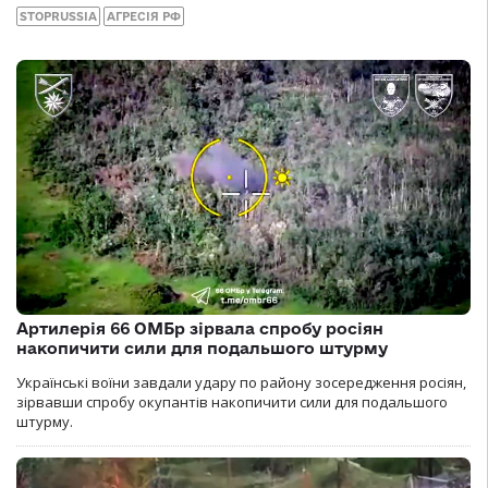
STOPRUSSIA
АГРЕСІЯ РФ
Артилерія 66 ОМБр зірвала спробу росіян
накопичити сили для подальшого штурму
Українські воїни завдали удару по району зосередження росіян,
зірвавши спробу окупантів накопичити сили для подальшого
штурму.