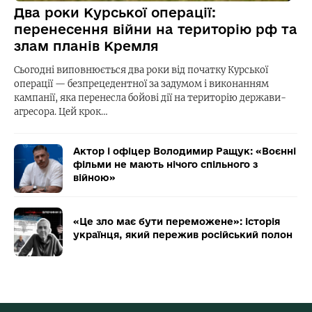
Два роки Курської операції:
перенесення війни на територію рф та
злам планів Кремля
Сьогодні виповнюється два роки від початку Курської
операції — безпрецедентної за задумом і виконанням
кампанії, яка перенесла бойові дії на територію держави-
агресора. Цей крок…
Актор і офіцер Володимир Ращук: «Воєнні
фільми не мають нічого спільного з
війною»
«Це зло має бути переможене»: історія
українця, який пережив російський полон