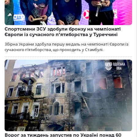
Спортсмени ЗСУ здобули бронзу на чемпіонаті
Європи із сучасного п’ятиборства у Туреччині
Збірна України здобула першу медаль на чемпіонаті Європи із
сучасного п’ятиборства, що проходить у Стамбулі.
Ворог за тиждень запустив по Україні понад 60