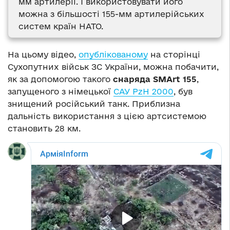
мм артилерії. І використовувати його
можна з більшості 155-мм артилерійських
систем країн НАТО.
На цьому відео,
опублікованому
на сторінці
Сухопутних військ ЗС України, можна побачити,
як за допомогою такого
снаряда SMArt 155
,
запущеного з німецької
САУ PzH 2000
, був
знищений російський танк. Приблизна
дальність використання з цією артсистемою
становить 28 км.