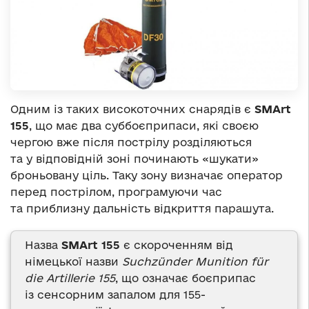
Одним із таких високоточних снарядів є
SMArt
155
, що має два суббоєприпаси, які своєю
чергою вже після пострілу розділяються
та у відповідній зоні починають «шукати»
броньовану ціль. Таку зону визначає оператор
перед пострілом, програмуючи час
та приблизну дальність відкриття парашута.
Назва
SMArt 155
є скороченням від
німецької назви
Suchzünder Munition für
die Artillerie 155
, що означає боєприпас
із сенсорним запалом для 155-