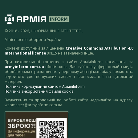
© 2018 - 2026, ІНФОРМАЦІЙНЕ АГЕНТСТВО,
Міністерство оборони України
Контент доступний за ліцензією
Creative Commons Attribution 4.0
International license
якщо не зазначено інше.
При використанні контенту з сайту АрміяInform посилання на
armyinform.com.ua
обов’язкове. Для суб’єктів у сфері онлайн-медіа
обов’язковим є розміщення у першому абзаці матеріалу прямого та
відкритого для пошукових систем гіперпосилання на цитований
матеріал.
Політика користування сайтом АрміяInform
Політика використання файлів cookie
Зауваження та пропозиції по роботі сайту надсилайте на адресу:
webmaster@armyinform.com.ua