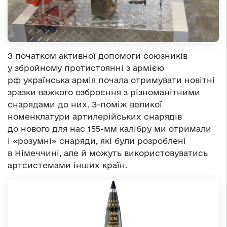
З початком активної допомоги союзників
у збройному протистоянні з армією
рф українська армія почала отримувати новітні
зразки важкого озброєння з різноманітними
снарядами до них. З-поміж великої
номенклатури артилерійських снарядів
до нового для нас 155-мм калібру ми отримали
і «розумні» снаряди, які були розроблені
в Німеччині, але й можуть використовуватись
артсистемами інших країн.