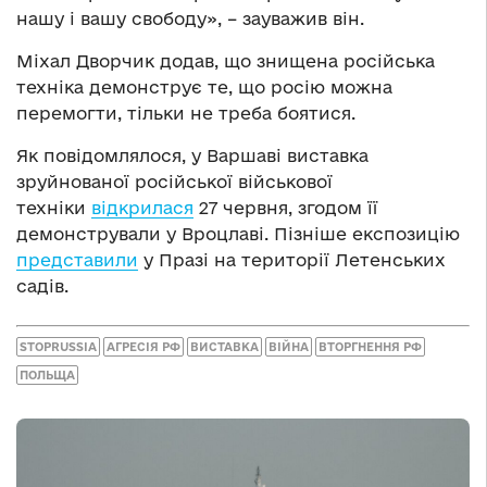
нашу і вашу свободу», – зауважив він.
Міхал Дворчик додав, що знищена російська
техніка демонструє те, що росію можна
перемогти, тільки не треба боятися.
Як повідомлялося, у Варшаві виставка
зруйнованої російської військової
техніки
відкрилася
27 червня, згодом її
демонстрували у Вроцлаві. Пізніше експозицію
представили
у Празі на території Летенських
садів.
STOPRUSSIA
АГРЕСІЯ РФ
ВИСТАВКА
ВІЙНА
ВТОРГНЕННЯ РФ
ПОЛЬЩА