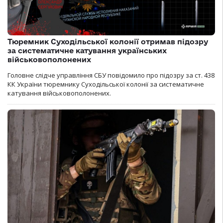
Тюремник Суходільської колонії отримав підозру
за систематичне катування українських
військовополонених
Головне слідче управління СБУ повідомило про підозру за ст. 438
КК України тюремнику Суходільської колонії за систематичне
катування військовополонених.