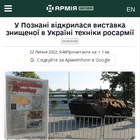
EN
У Познані відкрилася виставка
знищеної в Україні техніки росармії
НОВИНИ
22 Липня 2022, 9:46
Прочитаєте за:
< 1
хв.
Слідкуйте за АрміяInform в Google