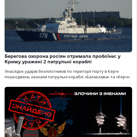
Берегова охорона росіян отримала пробоїни: у
Криму уражені 2 патрульні кораблі
Унаслідок ударів безпілотників по території порту в Керчі
пошкоджень зазнали патрульні кораблі «Балаклава» та «Керч».