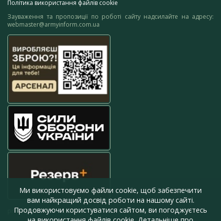
Політика використання файлів cookie
Зауваження та пропозиції по роботі сайту надсилайте на адресу:
webmaster@armyinform.com.ua
Ми використовуємо файли cookie, щоб забезпечити
вам найкращий досвід роботи на нашому сайті.
Продовжуючи користуватися сайтом, ви погоджуєтесь
press@armyinform.com.ua
на використання файлів cookie. Детальніше про