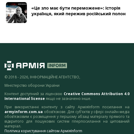
«Це зло має бути переможене»: історія
українця, який пережив російський полон
© 2018 - 2026, ІНФОРМАЦІЙНЕ АГЕНТСТВО,
Міністерство оборони України
Контент доступний за ліцензією
Creative Commons Attribution 4.0
International license
якщо не зазначено інше.
При використанні контенту з сайту АрміяInform посилання на
armyinform.com.ua
обов’язкове. Для суб’єктів у сфері онлайн-медіа
обов’язковим є розміщення у першому абзаці матеріалу прямого та
відкритого для пошукових систем гіперпосилання на цитований
матеріал.
Політика користування сайтом АрміяInform