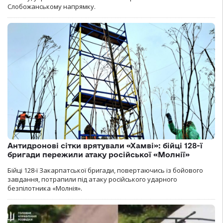
Слобожанському напрямку.
Антидронові сітки врятували «Хамві»: бійці 128-ї
бригади пережили атаку російської «Молнії»
Бійці 128-ї Закарпатської бригади, повертаючись із бойового
завдання, потрапили під атаку російського ударного
безпілотника «Молнія».