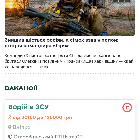
Знищив шістьох росіян, а сімох взяв у полон:
історія командира «Гіря»
Командир 3-ї мотопіхотної роти 43-ї окремої механізованої
бригади Олексій із позивним «Гіря» захищає Харківщину — край,
де народився та виріс.
ВАКАНСІЇ
Водій в ЗСУ
від 20100 до 120000 грн
Дніпро
Старобільський РТЦК та СП