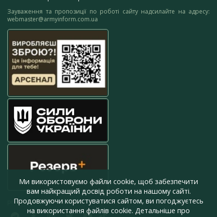
Зауваження та пропозиції по роботі сайту надсилайте на адресу:
webmaster@armyinform.com.ua
Ми використовуємо файли cookie, щоб забезпечити
вам найкращий досвід роботи на нашому сайті.
Продовжуючи користуватися сайтом, ви погоджуєтесь
press@armyinform.com.ua
на використання файлів cookie. Детальніше про