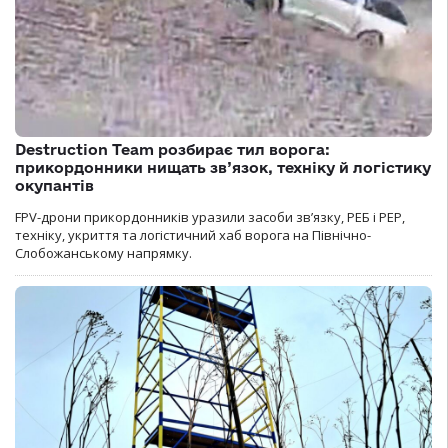
Destruction Team розбирає тил ворога:
прикордонники нищать зв’язок, техніку й логістику
окупантів
FPV-дрони прикордонників уразили засоби зв’язку, РЕБ і РЕР,
техніку, укриття та логістичний хаб ворога на Північно-
Слобожанському напрямку.