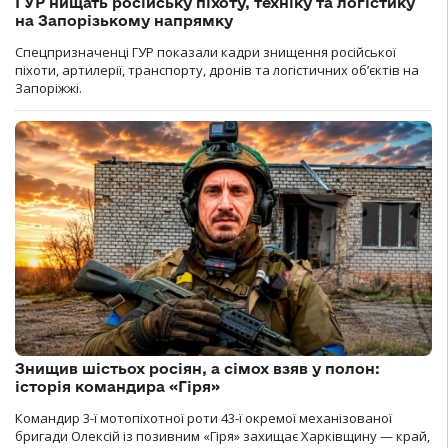
ГУР нищать російську піхоту, техніку та логістику
на Запорізькому напрямку
Спецпризначенці ГУР показали кадри знищення російської
піхоти, артилерії, транспорту, дронів та логістичних об’єктів на
Запоріжжі.
Знищив шістьох росіян, а сімох взяв у полон:
історія командира «Гіря»
Командир 3-ї мотопіхотної роти 43-ї окремої механізованої
бригади Олексій із позивним «Гіря» захищає Харківщину — край,