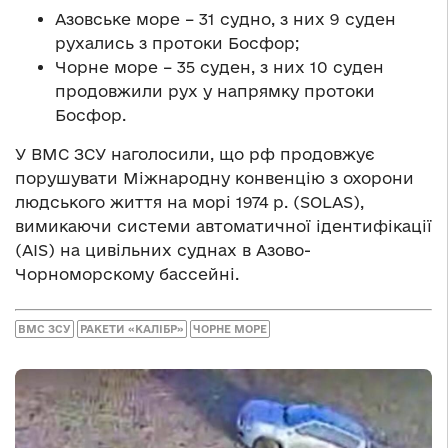
Азовське море – 31 судно, з них 9 суден
рухались з протоки Босфор;
Чорне море – 35 суден, з них 10 суден
продовжили рух у напрямку протоки
Босфор.
У ВМС ЗСУ наголосили, що рф продовжує
порушувати Міжнародну конвенцію з охорони
людського життя на морі 1974 р. (SOLAS),
вимикаючи системи автоматичної ідентифікації
(AIS) на цивільних суднах в Азово-
Чорноморскому бассейні.
ВМС ЗСУ
РАКЕТИ «КАЛІБР»
ЧОРНЕ МОРЕ