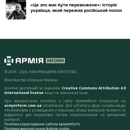
«Це зло має бути переможене»: історія
українця, який пережив російський полон
© 2018 - 2026, ІНФОРМАЦІЙНЕ АГЕНТСТВО,
Міністерство оборони України
Контент доступний за ліцензією
Creative Commons Attribution 4.0
International license
якщо не зазначено інше.
При використанні контенту з сайту АрміяInform посилання на
armyinform.com.ua
обов’язкове. Для суб’єктів у сфері онлайн-медіа
обов’язковим є розміщення у першому абзаці матеріалу прямого та
відкритого для пошукових систем гіперпосилання на цитований
матеріал.
Політика користування сайтом АрміяInform
Політика використання файлів cookie