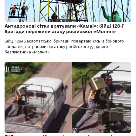
Антидронові сітки врятували «Хамві»: бійці 128-ї
бригади пережили атаку російської «Молнії»
Бійці 128-ї Закарпатської бригади, повертаючись із бойового
завдання, потрапили під атаку російського ударного
безпілотника «Молнія».