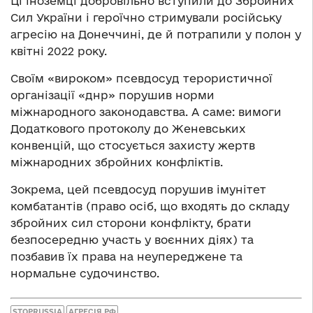
Ці іноземці добровільно вступили до Збройних
Сил України і героїчно стримували російську
агресію на Донеччині, де й потрапили у полон у
квітні 2022 року.
Своїм «вироком» псевдосуд терористичної
організації «днр» порушив норми
міжнародного законодавства. А саме: вимоги
Додаткового протоколу до Женевських
конвенцій, що стосується захисту жертв
міжнародних збройних конфліктів.
Зокрема, цей псевдосуд порушив імунітет
комбатантів (право осіб, що входять до складу
збройних сил сторони конфлікту, брати
безпосередню участь у воєнних діях) та
позбавив їх права на неупереджене та
нормальне судочинство.
STOPRUSSIA
АГРЕСІЯ РФ