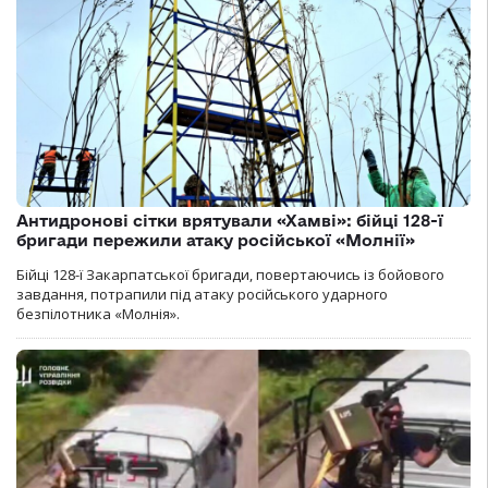
Антидронові сітки врятували «Хамві»: бійці 128-ї
бригади пережили атаку російської «Молнії»
Бійці 128-ї Закарпатської бригади, повертаючись із бойового
завдання, потрапили під атаку російського ударного
безпілотника «Молнія».