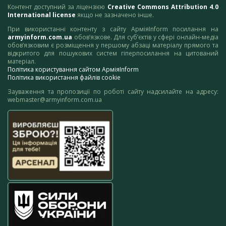
Контент доступний за ліцензією
Creative Commons Attribution 4.0
International license
якщо не зазначено інше.
При використанні контенту з сайту АрміяInform посилання на
armyinform.com.ua
обов’язкове. Для суб’єктів у сфері онлайн-медіа
обов’язковим є розміщення у першому абзаці матеріалу прямого та
відкритого для пошукових систем гіперпосилання на цитований
матеріал.
Політика користування сайтом АрміяInform
Політика використання файлів cookie
Зауваження та пропозиції по роботі сайту надсилайте на адресу:
webmaster@armyinform.com.ua