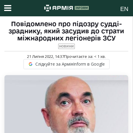
EN
Повідомлено про підозру судді-
зраднику, який засудив до страти
міжнародних легіонерів ЗСУ
НОВИНИ
21 Липня 2022, 14:37
Прочитаєте за:
< 1
хв.
Слідкуйте за АрміяInform в Google