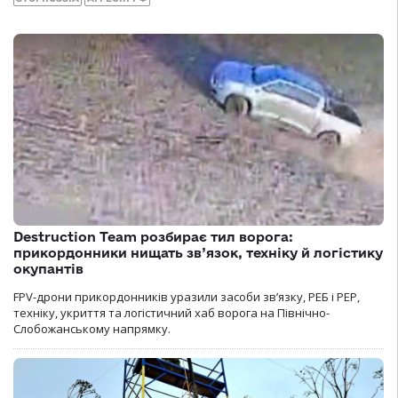
Destruction Team розбирає тил ворога:
прикордонники нищать зв’язок, техніку й логістику
окупантів
FPV-дрони прикордонників уразили засоби зв’язку, РЕБ і РЕР,
техніку, укриття та логістичний хаб ворога на Північно-
Слобожанському напрямку.