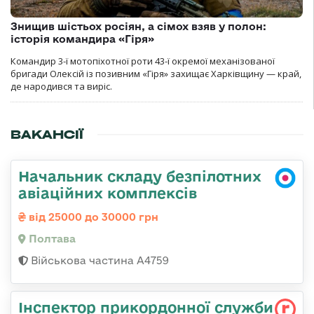
Знищив шістьох росіян, а сімох взяв у полон:
історія командира «Гіря»
Командир 3-ї мотопіхотної роти 43-ї окремої механізованої
бригади Олексій із позивним «Гіря» захищає Харківщину — край,
де народився та виріс.
ВАКАНСІЇ
Начальник складу безпілотних
авіаційних комплексів
від 25000 до 30000 грн
Полтава
Військова частина А4759
Інспектор прикордонної служби