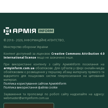
© 2018 - 2026, ІНФОРМАЦІЙНЕ АГЕНТСТВО,
Міністерство оборони України
Контент доступний за ліцензією
Creative Commons Attribution 4.0
International license
якщо не зазначено інше.
При використанні контенту з сайту АрміяInform посилання на
armyinform.com.ua
обов’язкове. Для суб’єктів у сфері онлайн-медіа
обов’язковим є розміщення у першому абзаці матеріалу прямого та
відкритого для пошукових систем гіперпосилання на цитований
матеріал.
Політика користування сайтом АрміяInform
Політика використання файлів cookie
Зауваження та пропозиції по роботі сайту надсилайте на адресу:
webmaster@armyinform.com.ua