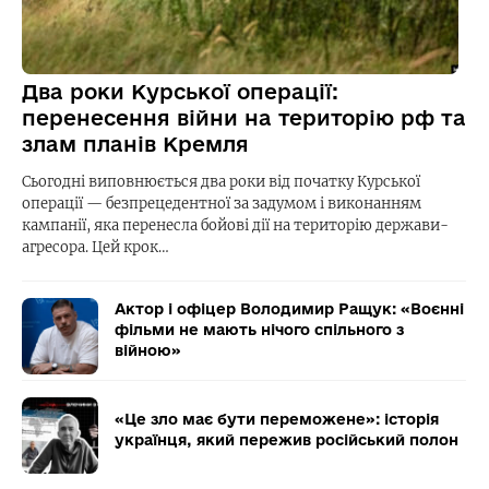
Два роки Курської операції:
перенесення війни на територію рф та
злам планів Кремля
Сьогодні виповнюється два роки від початку Курської
операції — безпрецедентної за задумом і виконанням
кампанії, яка перенесла бойові дії на територію держави-
агресора. Цей крок…
Актор і офіцер Володимир Ращук: «Воєнні
фільми не мають нічого спільного з
війною»
«Це зло має бути переможене»: історія
українця, який пережив російський полон