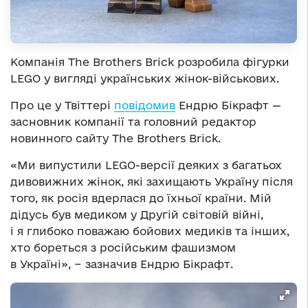
Компанія The Brothers Brick розробила фігурки
LEGO у вигляді українських жінок-військових.
Про це у Твіттері
повідомив
Ендрю Бікрафт —
засновник компанії та головний редактор
новинного сайту The Brothers Brick.
«Ми випустили LEGO-версії деяких з багатьох
дивовижних жінок, які захищають Україну після
того, як росія вдерлася до їхньої країни. Мій
дідусь був медиком у Другій світовій війні,
і я глибоко поважаю бойових медиків та інших,
хто бореться з російським фашизмом
в Україні», − зазначив Ендрю Бікрафт.