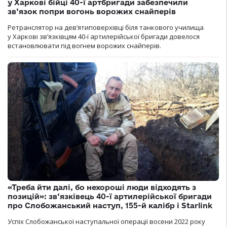
у Харкові бійці 40-ї артбригади забезпечили
зв’язок попри вогонь ворожих снайперів
Ретранслятор на дев’ятиповерхівці біля танкового училища
у Харкові зв’язківцям 40-ї артилерійської бригади довелося
встановлювати під вогнем ворожих снайперів.
«Треба йти далі, бо нехороші люди відходять з
позицій»: зв’язківець 40-ї артилерійської бригади
про Слобожанський наступ, 155-й калібр і Starlink
Успіх Слобожанської наступальної операції восени 2022 року