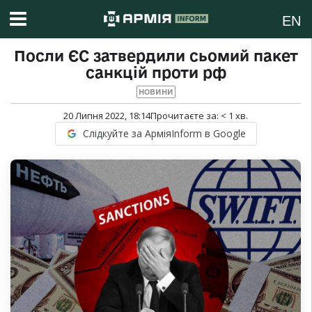
EN
Посли ЄС затвердили сьомий пакет
санкцій проти рф
НОВИНИ
20 Липня 2022, 18:14
Прочитаєте за:
< 1
хв.
Слідкуйте за АрміяInform в Google