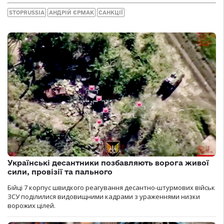
STOPRUSSIA
АНДРІЙ ЄРМАК
САНКЦІЇ
Українські десантники позбавляють ворога живої
сили, провізії та пального
Бійці 7 корпус швидкого реагування десантно-штурмових військ
ЗСУ поділилися видовищними кадрами з ураженнями низки
ворожих цілей.