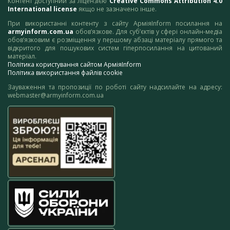
Контент доступний за ліцензією
Creative Commons Attribution 4.0
International license
якщо не зазначено інше.
При використанні контенту з сайту АрміяInform посилання на
armyinform.com.ua
обов’язкове. Для суб’єктів у сфері онлайн-медіа
обов’язковим є розміщення у першому абзаці матеріалу прямого та
відкритого для пошукових систем гіперпосилання на цитований
матеріал.
Політика користування сайтом АрміяInform
Політика використання файлів cookie
Зауваження та пропозиції по роботі сайту надсилайте на адресу:
webmaster@armyinform.com.ua