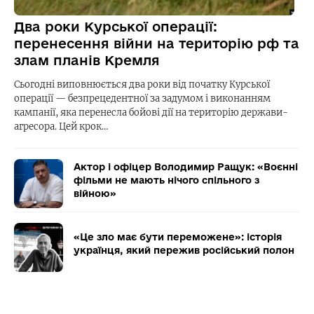
Два роки Курської операції:
перенесення війни на територію рф та
злам планів Кремля
Сьогодні виповнюється два роки від початку Курської
операції — безпрецедентної за задумом і виконанням
кампанії, яка перенесла бойові дії на територію держави-
агресора. Цей крок…
Актор і офіцер Володимир Ращук: «Воєнні
фільми не мають нічого спільного з
війною»
«Це зло має бути переможене»: історія
українця, який пережив російський полон