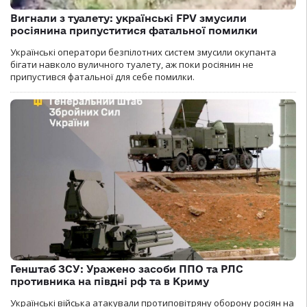
Вигнали з туалету: українські FPV змусили
росіянина припуститися фатальної помилки
Українські оператори безпілотних систем змусили окупанта
бігати навколо вуличного туалету, аж поки росіянин не
припустився фатальної для себе помилки.
Генштаб ЗСУ: Уражено засоби ППО та РЛС
противника на півдні рф та в Криму
Українські війська атакували протиповітряну оборону росіян на