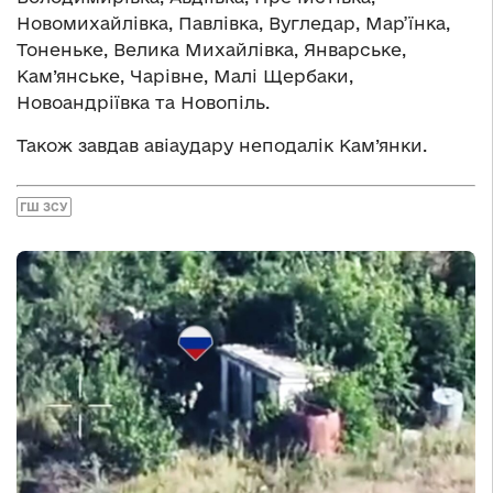
Новомихайлівка, Павлівка, Вугледар, Мар’їнка,
Тоненьке, Велика Михайлівка, Январське,
Кам’янське, Чарівне, Малі Щербаки,
Новоандріївка та Новопіль.
Також завдав авіаудару неподалік Кам’янки.
ГШ ЗСУ