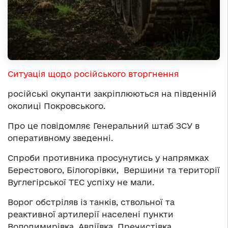
Ситуація щодо російського вторгнення
російські окупанти закріплюються на південній
околиці Покровського.
Про це повідомляє Генеральний штаб ЗСУ в
оперативному зведенні.
Спроби противника просунутись у напрямках
Берестового, Білогорівки, Вершини та території
Вуглегірської ТЕС успіху не мали.
Ворог обстріляв із танків, ствольної та
реактивної артилерії населені пункти
Володимирівка, Авдіївка, Пречистівка,