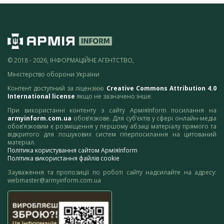
© 2018 - 2026, ІНФОРМАЦІЙНЕ АГЕНТСТВО,
Міністерство оборони України
Контент доступний за ліцензією
Creative Commons Attribution 4.0
International license
якщо не зазначено інше.
При використанні контенту з сайту АрміяInform посилання на
armyinform.com.ua
обов’язкове. Для суб’єктів у сфері онлайн-медіа
обов’язковим є розміщення у першому абзаці матеріалу прямого та
відкритого для пошукових систем гіперпосилання на цитований
матеріал.
Політика користування сайтом АрміяInform
Політика використання файлів cookie
Зауваження та пропозиції по роботі сайту надсилайте на адресу:
webmaster@armyinform.com.ua